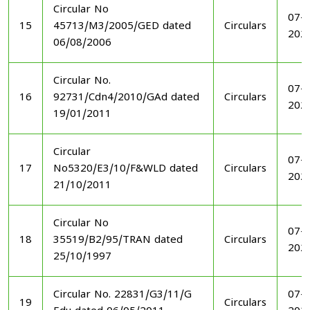
Circular No
07-1
15
45713/M3/2005/GED dated
Circulars
202
06/08/2006
Circular No.
07-1
16
92731/Cdn4/2010/GAd dated
Circulars
202
19/01/2011
Circular
07-1
17
No5320/E3/10/F&WLD dated
Circulars
202
21/10/2011
Circular No
07-1
18
35519/B2/95/TRAN dated
Circulars
202
25/10/1997
Circular No. 22831/G3/11/G
07-1
19
Circulars