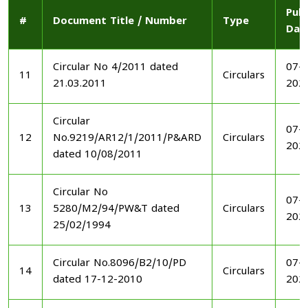
Publ
#
Document Title / Number
Type
Dat
Circular No 4/2011 dated
07-1
11
Circulars
21.03.2011
202
Circular
07-1
12
No.9219/AR12/1/2011/P&ARD
Circulars
202
dated 10/08/2011
Circular No
07-1
13
5280/M2/94/PW&T dated
Circulars
202
25/02/1994
Circular No.8096/B2/10/PD
07-1
14
Circulars
dated 17-12-2010
202