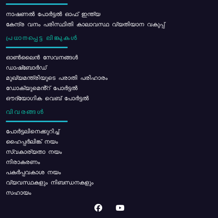
നാഷണൽ പോർട്ടൽ ഓഫ് ഇന്ത്യ
കേന്ദ്ര വനം പരിസ്ഥിതി കാലാവസ്ഥ വ്യതിയാന വകുപ്പ്
പ്രധാനപ്പെട്ട ലിങ്കുകൾ
ഓൺലൈൻ സേവനങ്ങൾ
ഡാഷ്ബോർഡ്
മുഖ്യമന്ത്രിയുടെ പരാതി പരിഹാരം
ഡോക്യുമെൻ്റ് പോർട്ടൽ
ഔദ്യോഗിക വെബ് പോർട്ടൽ
വിവരങ്ങൾ
പോര്‍ട്ടലിനെക്കുറിച്ച്
ഹൈപ്പർലിങ്ക് നയം
സ്വകാര്യതാ നയം
നിരാകരണം
പകർപ്പവകാശ നയം
വ്യവസ്ഥകളും നിബന്ധനകളും
സഹായം