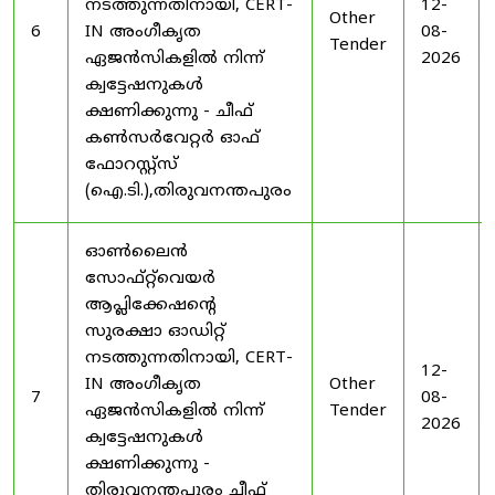
നടത്തുന്നതിനായി, CERT-
12-
Other
6
IN അംഗീകൃത
08-
Tender
ഏജൻസികളിൽ നിന്ന്
2026
ക്വട്ടേഷനുകൾ
ക്ഷണിക്കുന്നു - ചീഫ്
കൺസർവേറ്റർ ഓഫ്
ഫോറസ്റ്റ്സ്
(ഐ.ടി.),തിരുവനന്തപുരം
ഓൺലൈൻ
സോഫ്റ്റ്‌വെയർ
ആപ്ലിക്കേഷന്റെ
സുരക്ഷാ ഓഡിറ്റ്
നടത്തുന്നതിനായി, CERT-
12-
IN അംഗീകൃത
Other
7
08-
ഏജൻസികളിൽ നിന്ന്
Tender
2026
ക്വട്ടേഷനുകൾ
ക്ഷണിക്കുന്നു -
തിരുവനന്തപുരം ചീഫ്