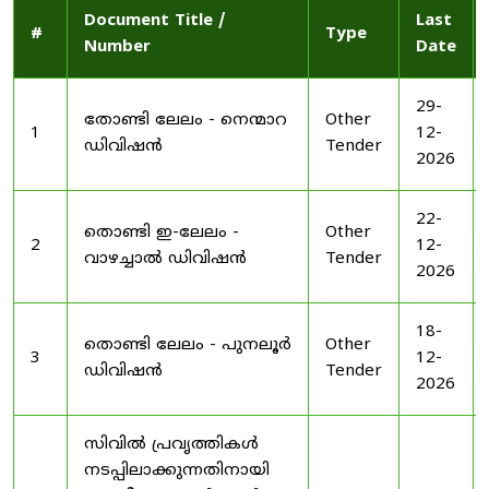
Document Title /
Last
#
Type
Number
Date
29-
തോണ്ടി ലേലം - നെന്മാറ
Other
1
12-
ഡിവിഷൻ
Tender
2026
22-
തൊണ്ടി ഇ-ലേലം -
Other
2
12-
വാഴച്ചാൽ ഡിവിഷൻ
Tender
2026
18-
തൊണ്ടി ലേലം - പുനലൂർ
Other
3
12-
ഡിവിഷൻ
Tender
2026
സിവിൽ പ്രവൃത്തികൾ
നടപ്പിലാക്കുന്നതിനായി