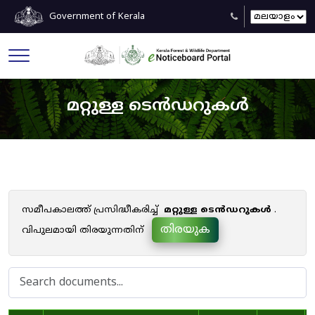
Government of Kerala
മറ്റുള്ള ടെൻഡറുകൾ
സമീപകാലത്ത് പ്രസിദ്ധീകരിച്ച്
മറ്റുള്ള ടെൻഡറുകൾ
.
തിരയുക
വിപുലമായി തിരയുന്നതിന്