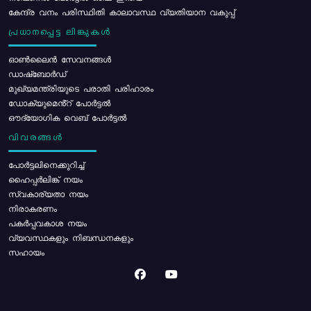
കേന്ദ്ര വനം പരിസ്ഥിതി കാലാവസ്ഥ വ്യതിയാന വകുപ്പ്
പ്രധാനപ്പെട്ട ലിങ്കുകൾ
ഓൺലൈൻ സേവനങ്ങൾ
ഡാഷ്ബോർഡ്
മുഖ്യമന്ത്രിയുടെ പരാതി പരിഹാരം
ഡോക്യുമെൻ്റ് പോർട്ടൽ
ഔദ്യോഗിക വെബ് പോർട്ടൽ
വിവരങ്ങൾ
പോര്‍ട്ടലിനെക്കുറിച്ച്
ഹൈപ്പർലിങ്ക് നയം
സ്വകാര്യതാ നയം
നിരാകരണം
പകർപ്പവകാശ നയം
വ്യവസ്ഥകളും നിബന്ധനകളും
സഹായം