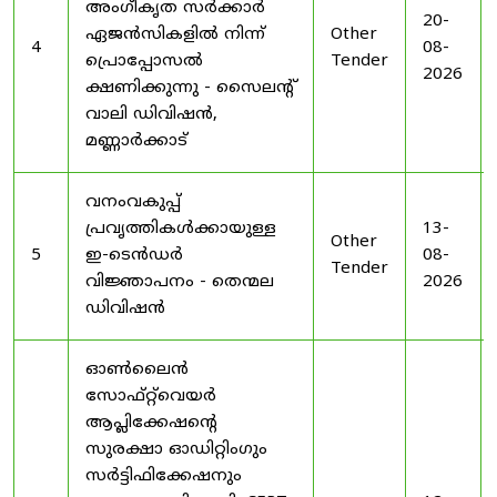
അംഗീകൃത സർക്കാർ
20-
ഏജൻസികളിൽ നിന്ന്
Other
4
08-
പ്രൊപ്പോസൽ
Tender
2026
ക്ഷണിക്കുന്നു - സൈലന്റ്
വാലി ഡിവിഷൻ,
മണ്ണാർക്കാട്
വനംവകുപ്പ്
പ്രവൃത്തികൾക്കായുള്ള
13-
Other
5
ഇ-ടെൻഡർ
08-
Tender
വിജ്ഞാപനം - തെന്മല
2026
ഡിവിഷൻ
ഓൺലൈൻ
സോഫ്റ്റ്‌വെയർ
ആപ്ലിക്കേഷന്റെ
സുരക്ഷാ ഓഡിറ്റിംഗും
സർട്ടിഫിക്കേഷനും