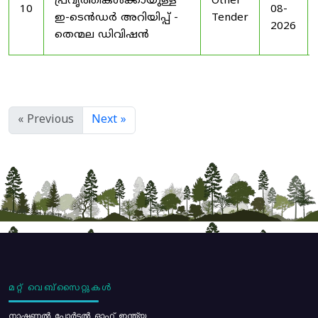
പ്രവൃത്തികൾക്കായുള്ള
Other
10
08-
ഇ-ടെൻഡർ അറിയിപ്പ് -
Tender
2026
തെന്മല ഡിവിഷൻ
« Previous
Next »
മറ്റ് വെബ്സൈറ്റുകൾ
നാഷണൽ പോർട്ടൽ ഓഫ് ഇന്ത്യ