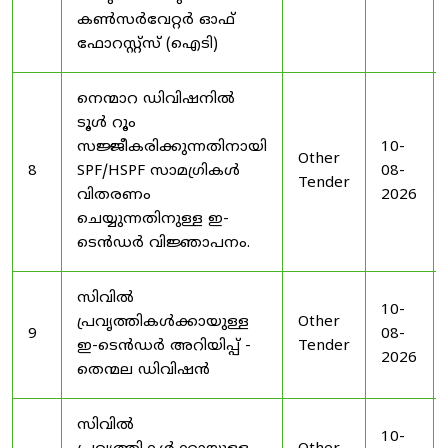
കൺസർവേറ്റർ ഓഫ്
ഫോറസ്റ്റ്സ് (ഐടി)
നെന്മാറ ഡിവിഷനിൽ
ടൂൾ റൂം
സജ്ജീകരിക്കുന്നതിനായി
10-
Other
8
SPF/HSPF സാമഗ്രികൾ
08-
Tender
വിതരണം
2026
ചെയ്യുന്നതിനുള്ള ഇ-
ടെൻഡർ വിജ്ഞാപനം.
സിവിൽ
10-
പ്രവൃത്തികൾക്കായുള്ള
Other
9
08-
ഇ-ടെൻഡർ അറിയിപ്പ് -
Tender
2026
തെന്മല ഡിവിഷൻ
സിവിൽ
10-