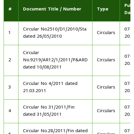
Publ
#
Document Title / Number
Type
Dat
Circular No2510/D1/2010/Sta
07-1
1
Circulars
dated 26/05/2010
202
Circular
07-1
2
No.9219/AR12/1/2011/P&ARD
Circulars
202
dated 10/08/2011
Circular No 4/2011 dated
07-1
3
Circulars
21.03.2011
202
Circular No 31/2011/Fin
07-1
4
Circulars
dated 31/05/2011
202
Circular No.28/2011/Fin dated
07-1