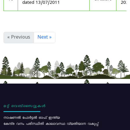
dated 13/07/2011
202
« Previous
Next »
മറ്റ് വെബ്സൈറ്റുകൾ
നാഷണൽ പോർട്ടൽ ഓഫ് ഇന്ത്യ
കേന്ദ്ര വനം പരിസ്ഥിതി കാലാവസ്ഥ വ്യതിയാന വകുപ്പ്