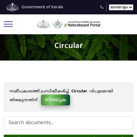
Government of Kerala
Circular
സമീപകാലത്ത് പ്രസിദ്ധീകരിച്ച്
Circular
. വിപുലമായി
തിരയുക
തിരയുന്നതിന്