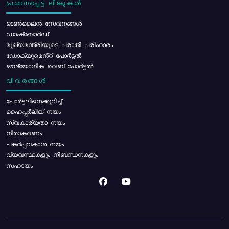
പ്രധാനപ്പെട്ട ലിങ്കുകൾ
ഓൺലൈൻ സേവനങ്ങൾ
ഡാഷ്ബോർഡ്
മുഖ്യമന്ത്രിയുടെ പരാതി പരിഹാരം
ഡോക്യുമെൻ്റ് പോർട്ടൽ
ഔദ്യോഗിക വെബ് പോർട്ടൽ
വിവരങ്ങൾ
പോര്‍ട്ടലിനെക്കുറിച്ച്
ഹൈപ്പർലിങ്ക് നയം
സ്വകാര്യതാ നയം
നിരാകരണം
പകർപ്പവകാശ നയം
വ്യവസ്ഥകളും നിബന്ധനകളും
സഹായം