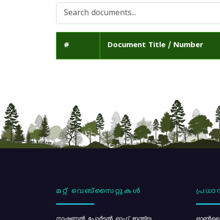
#
Document Title / Number
മറ്റ് വെബ്സൈറ്റുകൾ
പ്രധാന
നാഷണൽ പോർട്ടൽ ഓഫ് ഇന്ത്യ
ഓൺലൈ