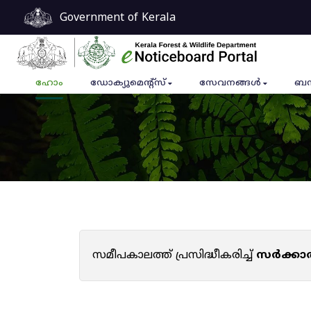
Government of Kerala
ഹോം
ഡോക്യുമെൻ്റ്സ്
സേവനങ്ങൾ
ബന
സമീപകാലത്ത് പ്രസിദ്ധീകരിച്ച്
സർക്കാ