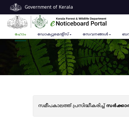
Government of Kerala
ഹോം
ഡോക്യുമെൻ്റ്സ്
സേവനങ്ങൾ
ബന
സമീപകാലത്ത് പ്രസിദ്ധീകരിച്ച്
സർക്കാ