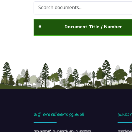
#
Document Title / Number
മറ്റ് വെബ്സൈറ്റുകൾ
പ്രധാന
നാഷണൽ പോർട്ടൽ ഓഫ് ഇന്ത്യ
ഓൺലൈ