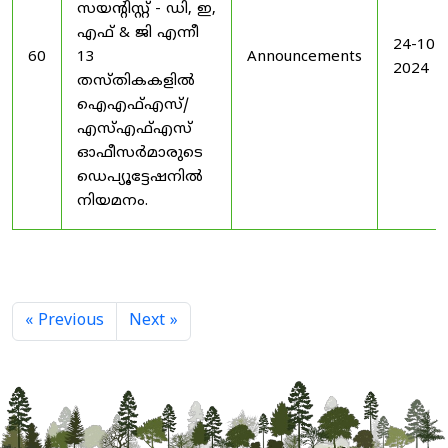
സയൻ്റിസ്റ്റ് - ഡി, ഇ,
എഫ് & ജി എന്നീ
24-10-
60
13
Announcements
2024
തസ്തികകളിൽ
ഐഎഫ്എസ്/
എസ്എഫ്എസ്
ഓഫീസർമാരുടെ
ഡെപ്യൂട്ടേഷനിൽ
നിയമനം.
« Previous
Next »