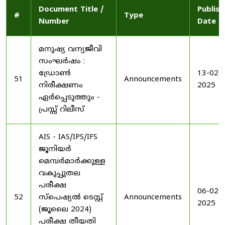
Document Title /
Publis
#
Type
Number
Date
മനുഷ്യ വന്യജീവി
സംഘർഷം :
ഡ്രോൺ
13-02-
51
Announcements
നിരീക്ഷണം
2025
ഏർപ്പെടുത്തും -
പ്രസ്സ് റിലീസ്
AIS - IAS/IPS/IFS
ജൂനിയർ
മെമ്പർമാർക്കുള്ള
വകുപ്പുതല
പരീക്ഷ
06-02-
52
സ്പെഷ്യൽ ടെസ്റ്റ്
Announcements
2025
(ജൂലൈ 2024)
പരീക്ഷ തീയതി