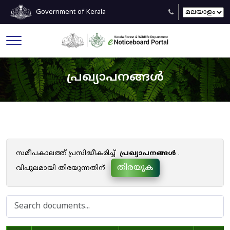
Government of Kerala
പ്രഖ്യാപനങ്ങൾ
സമീപകാലത്ത് പ്രസിദ്ധീകരിച്ച്
പ്രഖ്യാപനങ്ങൾ
.
തിരയുക
വിപുലമായി തിരയുന്നതിന്