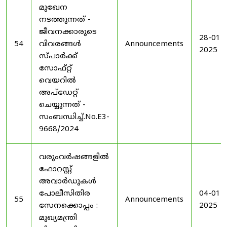
മുഖേന
നടത്തുന്നത് -
ജീവനക്കാരുടെ
28-01-
54
വിവരങ്ങൾ
Announcements
2025
സ്പാർക്ക്
സോഫ്റ്റ്
വെയറിൽ
അപ്ഡേറ്റ്
ചെയ്യുന്നത് -
സംബന്ധിച്ച്.No.E3-
9668/2024
വരുംവർഷങ്ങളിൽ
ഫോറസ്റ്റ്
അവാർഡുകൾ
പോലീസിതിര
04-01-
55
Announcements
സേനക്കൊപ്പം :
2025
മുഖ്യമന്ത്രി