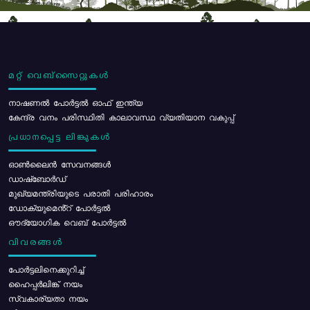
മറ്റ് വെബ്സൈറ്റുകൾ
നാഷണൽ പോർട്ടൽ ഓഫ് ഇന്ത്യ
കേന്ദ്ര വനം പരിസ്ഥിതി കാലാവസ്ഥ വ്യതിയാന വകുപ്പ്
പ്രധാനപ്പെട്ട ലിങ്കുകൾ
ഓൺലൈൻ സേവനങ്ങൾ
ഡാഷ്ബോർഡ്
മുഖ്യമന്ത്രിയുടെ പരാതി പരിഹാരം
ഡോക്യുമെൻ്റ് പോർട്ടൽ
ഔദ്യോഗിക വെബ് പോർട്ടൽ
വിവരങ്ങൾ
പോര്‍ട്ടലിനെക്കുറിച്ച്
ഹൈപ്പർലിങ്ക് നയം
സ്വകാര്യതാ നയം