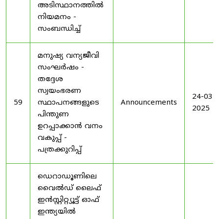
അടിസ്ഥാനത്തിൽ
നിയമനം -
സംബന്ധിച്ച്
മനുഷ്യ വന്യജീവി
സംഘർഷം -
തദ്ദേശ
സ്വയംഭരണ
24-03-
59
സ്ഥാപനങ്ങളുടെ
Announcements
2025
പിന്തുണ
ഉറപ്പാക്കാൻ വനം
വകുപ്പ് -
പത്രക്കുറിപ്പ്
ഡെറാഡൂണിലെ
വൈൽഡ് ലൈഫ്
ഇൻസ്റ്റിറ്റ്യൂട്ട് ഓഫ്
ഇന്ത്യയിൽ