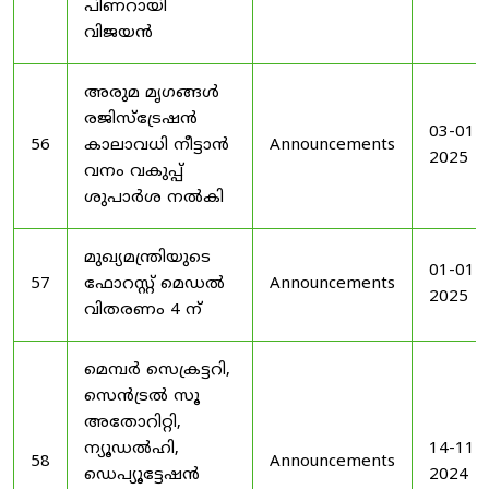
പിണറായി
വിജയൻ
അരുമ മൃഗങ്ങൾ
രജിസ്‌ട്രേഷൻ
03-01-
56
കാലാവധി നീട്ടാൻ
Announcements
2025
വനം വകുപ്പ്
ശുപാർശ നൽകി
മുഖ്യമന്ത്രിയുടെ
01-01-
57
ഫോറസ്റ്റ് മെഡൽ
Announcements
2025
വിതരണം 4 ന്
മെമ്പർ സെക്രട്ടറി,
സെൻട്രൽ സൂ
അതോറിറ്റി,
ന്യൂഡൽഹി,
14-11-
58
Announcements
ഡെപ്യൂട്ടേഷൻ
2024