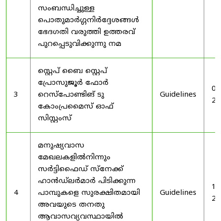
സംബന്ധിച്ചുള്ള
പൊതുമാർഗ്ഗനിർദ്ദേശങ്ങൾ
ഭേദഗതി വരുത്തി ഉത്തരവ്
പുറപ്പെടുവിക്കുന്നു നമ
സ്റ്റെപ് ബൈ സ്റ്റെപ്
പ്രോസുജൂർ ഫോർ
03
3
റെസ്‌പോണ്ടിങ് ടു
Guidelines
20
കോംപ്രമൈസ് ഓഫ്
സിസ്റ്റംസ്
മനുഷ്യവാസ
മേഖലകളിൽനിന്നും
സർട്ടിഫൈഡ് സ്നേക്ക്
ഹാൻഡ്‌ലർമാർ പിടിക്കുന്ന
19
4
പാമ്പുകളെ സുരക്ഷിതമായി
Guidelines
20
അവയുടെ തനതു
ആവാസവ്യവസ്ഥായിൽ