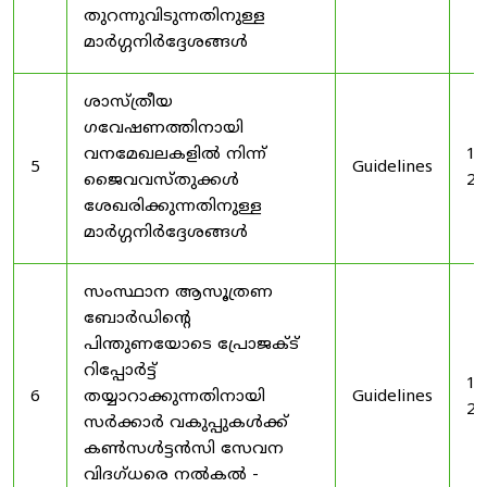
തുറന്നുവിടുന്നതിനുള്ള
മാർഗ്ഗനിർദ്ദേശങ്ങൾ
ശാസ്ത്രീയ
ഗവേഷണത്തിനായി
വനമേഖലകളിൽ നിന്ന്
19
5
Guidelines
ജൈവവസ്തുക്കൾ
20
ശേഖരിക്കുന്നതിനുള്ള
മാർഗ്ഗനിർദ്ദേശങ്ങൾ
സംസ്ഥാന ആസൂത്രണ
ബോർഡിൻ്റെ
പിന്തുണയോടെ പ്രോജക്ട്
റിപ്പോർട്ട്
19
6
തയ്യാറാക്കുന്നതിനായി
Guidelines
20
സർക്കാർ വകുപ്പുകൾക്ക്
കൺസൾട്ടൻസി സേവന
വിദഗ്ധരെ നൽകൽ -