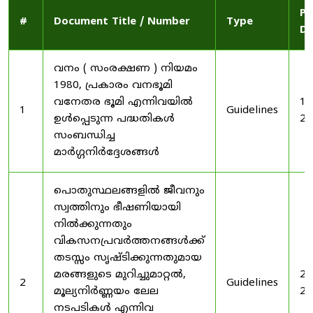
Pu
#
Document Title / Number
Type
Da
വനം ( സംരക്ഷണ ) നിയമം
1980, പ്രകാരം വനഭൂമി
വനേതര ഭൂമി എന്നിവയിൽ
19
1
Guidelines
ഉൾപ്പെടുന്ന പദ്ധതികൾ
20
സംബന്ധിച്ച
മാർഗ്ഗനിർദ്ദേശങ്ങൾ
പൊതുസ്ഥലങ്ങളിൽ ജീവനും
സ്വത്തിനും ഭീഷണിയായി
നിൽക്കുന്നതും
വികസനപ്രവർത്തനങ്ങൾക്ക്
തടസ്സം സൃഷ്ടിക്കുന്നതുമായ
മരങ്ങളുടെ മുറിച്ചുമാറ്റൽ,
20
2
Guidelines
മൂല്യനിർണ്ണയം ലേല
20
നടപടികൾ എന്നിവ