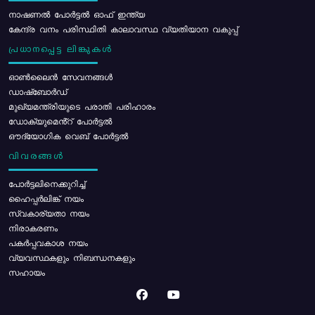
നാഷണൽ പോർട്ടൽ ഓഫ് ഇന്ത്യ
കേന്ദ്ര വനം പരിസ്ഥിതി കാലാവസ്ഥ വ്യതിയാന വകുപ്പ്
പ്രധാനപ്പെട്ട ലിങ്കുകൾ
ഓൺലൈൻ സേവനങ്ങൾ
ഡാഷ്ബോർഡ്
മുഖ്യമന്ത്രിയുടെ പരാതി പരിഹാരം
ഡോക്യുമെൻ്റ് പോർട്ടൽ
ഔദ്യോഗിക വെബ് പോർട്ടൽ
വിവരങ്ങൾ
പോര്‍ട്ടലിനെക്കുറിച്ച്
ഹൈപ്പർലിങ്ക് നയം
സ്വകാര്യതാ നയം
നിരാകരണം
പകർപ്പവകാശ നയം
വ്യവസ്ഥകളും നിബന്ധനകളും
സഹായം