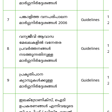
മാർഗ്ഗനിർദ്ദേശങ്ങൾ
പങ്കാളിത്ത വനപരിപാലന
19
7
Guidelines
മാർഗ്ഗനിർദ്ദേശങ്ങൾ 2006
20
വന്യജീവി ആവാസ
മേഖലകളിൽ വനേതര
19
8
പ്രവർത്തനങ്ങൾ
Guidelines
20
നടത്തുന്നതിനുള്ള
മാർഗ്ഗനിർദ്ദേശങ്ങൾ
പ്രകൃതിപഠന
19
9
ക്യാമ്പുകൾക്കുള്ള
Guidelines
20
മാർഗ്ഗനിർദ്ദേശങ്ങൾ
ഇലക്‌ട്രോണിക്‌സ്, ഐടി
ഉപകരണങ്ങൾ എന്നിവയുടെ