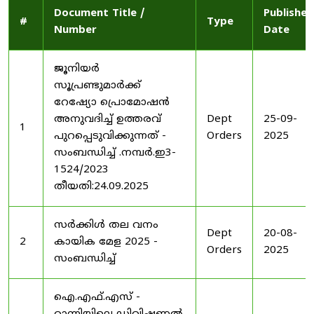
Document Title /
Published
#
Type
Number
Date
ജൂനിയർ
സൂപ്രണ്ടുമാർക്ക്
റേഷ്യോ പ്രൊമോഷൻ
അനുവദിച്ച് ഉത്തരവ്
Dept
25-09-
1
പുറപ്പെടുവിക്കുന്നത് -
Orders
2025
സംബന്ധിച്ച് .നമ്പർ.ഇ3-
1524/2023
തീയതി:24.09.2025
സർക്കിൾ തല വനം
Dept
20-08-
2
കായിക മേള 2025 -
Orders
2025
സംബന്ധിച്ച്
ഐ.എഫ്.എസ് -