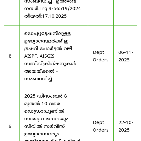
സംബന്ധിച്ച് . ഉത്തരവ്
നമ്പർ.Trg 3-56519/2024
തീയതി:17.10.2025
ഡെപ്യൂട്ടേഷനിലുള്ള
ഉദ്യോഗസ്ഥർക്ക് ഇ-
ട്രഷറി പോർട്ടൽ വഴി
Dept
06-11-
8
AISPF, AISGIS
Orders
2025
സബ്‌സ്‌ക്രിപ്‌ഷനുകൾ
അയയ്ക്കൽ -
സംബന്ധിച്ച്
2025 ഡിസംബർ 8
മുതൽ 10 വരെ
ഡെഡ്രാഡൂണിൽ
സായുധ സേനയും
Dept
22-10-
9
സിവിൽ സർവീസ്
Orders
2025
ഉദ്യോഗസ്ഥരും