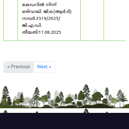
കേഡറിൽ നിന്ന്
ഒഴിവായി. ജി.ഒ.(ആർ.ടി)
നമ്പർ.3519/2025/
ജി.എ.ഡി.
തീയതി:11.08.2025
« Previous
Next »