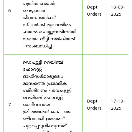
പത്രിക ഫയൽ
Dept
18-09-
6
ചെയ്യാത്ത
Orders
2025
ജീവനക്കാർക്ക്
സ്പാർക്ക് മുഖാന്തിരം
ഫയൽ ചെയ്യുന്നതിനായി
സമയം നീട്ടി നൽകിയത്
- സംബന്ധിച്ച്
ഡെപ്യൂട്ടി റെയിഞ്ച്
ഫോറസ്റ്റ്
ഓഫീസർമാരുടെ 3
മാസത്തെ പ്രാഥമിക
പരിശീലനം - ഡെപ്യൂട്ടി
റെയിഞ്ച് ഫോറസ്റ്റ്
Dept
17-10-
7
ഓഫീസറായ
Orders
2025
ശ്രി.രമേശൻ കെ - യെ
ഒഴിവാക്കി ഉത്തരവ്
പുറപ്പെടുവിക്കുന്നത്