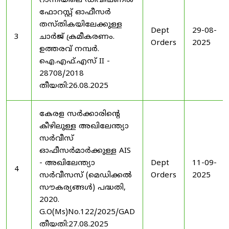
റാന്നിയിലെ ഡിവിഷണൽ
ഫോറസ്റ്റ് ഓഫീസർ
തസ്തികയിലേക്കുള്ള
Dept
29-08-
3
ചാർജ് ക്രമീകരണം.
Orders
2025
ഉത്തരവ് നമ്പർ.
ഐ.എഫ്.എസ് II -
28708/2018
തീയതി:26.08.2025
കേരള സർക്കാരിന്റെ
കീഴിലുള്ള അഖിലേന്ത്യാ
സർവീസ്
ഓഫീസർമാർക്കുള്ള AIS
- അഖിലേന്ത്യാ
Dept
11-09-
4
സർവീസസ് (മെഡിക്കൽ
Orders
2025
സൗകര്യങ്ങൾ) പദ്ധതി,
2020.
G.O(Ms)No.122/2025/GAD
തീയതി:27.08.2025