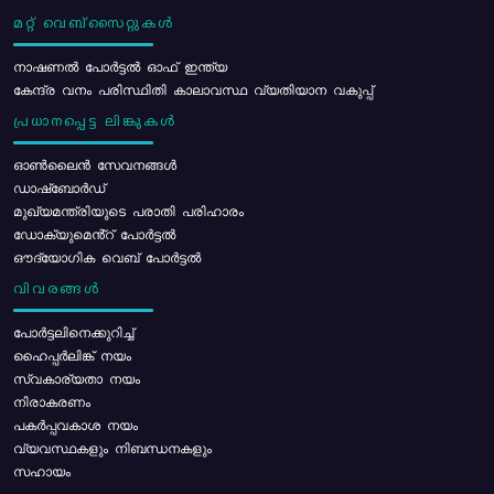
മറ്റ് വെബ്സൈറ്റുകൾ
നാഷണൽ പോർട്ടൽ ഓഫ് ഇന്ത്യ
കേന്ദ്ര വനം പരിസ്ഥിതി കാലാവസ്ഥ വ്യതിയാന വകുപ്പ്
പ്രധാനപ്പെട്ട ലിങ്കുകൾ
ഓൺലൈൻ സേവനങ്ങൾ
ഡാഷ്ബോർഡ്
മുഖ്യമന്ത്രിയുടെ പരാതി പരിഹാരം
ഡോക്യുമെൻ്റ് പോർട്ടൽ
ഔദ്യോഗിക വെബ് പോർട്ടൽ
വിവരങ്ങൾ
പോര്‍ട്ടലിനെക്കുറിച്ച്
ഹൈപ്പർലിങ്ക് നയം
സ്വകാര്യതാ നയം
നിരാകരണം
പകർപ്പവകാശ നയം
വ്യവസ്ഥകളും നിബന്ധനകളും
സഹായം