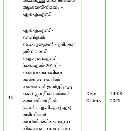
തമ്മിലുള്ള മിഡ് കരിയർ
ആശയവിനിമയം -
എ.ഐ.എസ്.
എ.ഐ.എസ് -
സെൻട്രൽ
ഡെപ്യൂട്ടേഷൻ - ശ്രീ. കുറ
ശ്രീനിവാസ്
ഐ.എഫ്.എസ്
(കെ.എൽ-2015) -
ഹൈദരാബാദിലെ
രാജേന്ദ്ര നഗറിൽ
നാഷണൽ ഇൻസ്റ്റിറ്റ്യൂട്ട്
ഓഫ് പ്ലാന്റ് ഹെൽത്ത്
Dept
14-08-
10
മാനേജ്‌മെന്റിൽ
Orders
2025
(എൻ.ഐ.പി.എച്ച്.എം)
രജിസ്ട്രാർ
തസ്തികയിലേക്കുള്ള
നിയമനം - സംസ്ഥാന