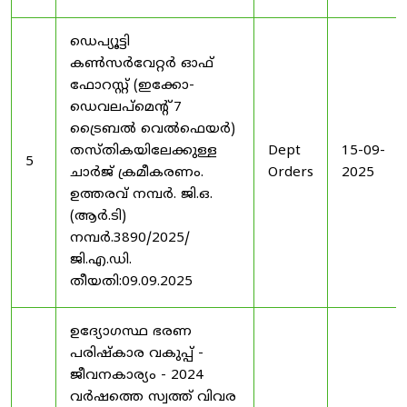
ഡെപ്യൂട്ടി
കൺസർവേറ്റർ ഓഫ്
ഫോറസ്റ്റ് (ഇക്കോ-
ഡെവലപ്മെന്റ് 7
ട്രൈബൽ വെൽഫെയർ)
തസ്തികയിലേക്കുള്ള
Dept
15-09-
5
ചാർജ് ക്രമീകരണം.
Orders
2025
ഉത്തരവ് നമ്പർ. ജി.ഒ.
(ആർ.ടി)
നമ്പർ.3890/2025/
ജി.എ.ഡി.
തീയതി:09.09.2025
ഉദ്യോഗസ്ഥ ഭരണ
പരിഷ്കാര വകുപ്പ് -
ജീവനകാര്യം - 2024
വർഷത്തെ സ്വത്ത് വിവര