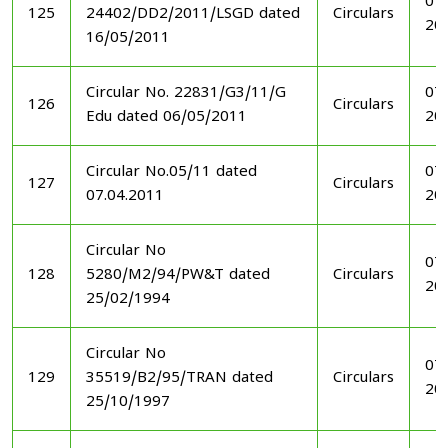
07
125
24402/DD2/2011/LSGD dated
Circulars
20
16/05/2011
Circular No. 22831/G3/11/G
07
126
Circulars
Edu dated 06/05/2011
20
Circular No.05/11 dated
07
127
Circulars
07.04.2011
20
Circular No
07
128
5280/M2/94/PW&T dated
Circulars
20
25/02/1994
Circular No
07
129
35519/B2/95/TRAN dated
Circulars
20
25/10/1997