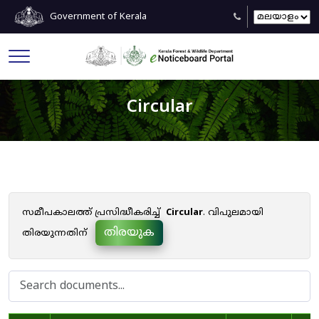
Government of Kerala
Circular
സമീപകാലത്ത് പ്രസിദ്ധീകരിച്ച്
Circular
. വിപുലമായി
തിരയുക
തിരയുന്നതിന്