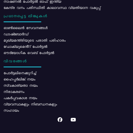
നാഷണൽ പോർട്ടൽ ഓഫ് ഇന്ത്യ
കേന്ദ്ര വനം പരിസ്ഥിതി കാലാവസ്ഥ വ്യതിയാന വകുപ്പ്
പ്രധാനപ്പെട്ട ലിങ്കുകൾ
ഓൺലൈൻ സേവനങ്ങൾ
ഡാഷ്ബോർഡ്
മുഖ്യമന്ത്രിയുടെ പരാതി പരിഹാരം
ഡോക്യുമെൻ്റ് പോർട്ടൽ
ഔദ്യോഗിക വെബ് പോർട്ടൽ
വിവരങ്ങൾ
പോര്‍ട്ടലിനെക്കുറിച്ച്
ഹൈപ്പർലിങ്ക് നയം
സ്വകാര്യതാ നയം
നിരാകരണം
പകർപ്പവകാശ നയം
വ്യവസ്ഥകളും നിബന്ധനകളും
സഹായം