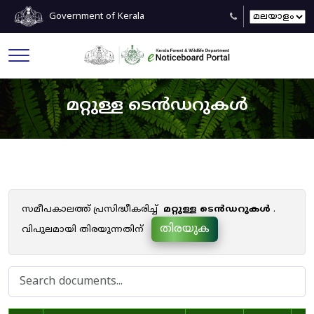
Government of Kerala
മറ്റുള്ള ടെൻഡറുകൾ
സമീപകാലത്ത് പ്രസിദ്ധീകരിച്ച്
മറ്റുള്ള ടെൻഡറുകൾ
.
തിരയുക
വിപുലമായി തിരയുന്നതിന്