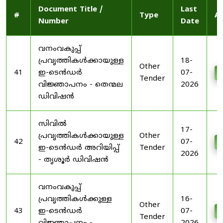
Document Title /
Last
#
Type
Ac
Number
Date
വനംവകുപ്പ്
പ്രവൃത്തികൾക്കായുള്ള
18-
Other
41
ഇ-ടെൻഡർ
07-
D
Tender
വിജ്ഞാപനം - തെന്മല
2026
ഡിവിഷൻ
സിവിൽ
17-
പ്രവൃത്തികൾക്കായുള്ള
Other
42
07-
D
ഇ-ടെൻഡർ അറിയിപ്പ്
Tender
2026
- തൃശൂർ ഡിവിഷൻ
വനംവകുപ്പ്
പ്രവൃത്തികൾക്കുള്ള
16-
Other
43
ഇ-ടെൻഡർ
07-
D
Tender