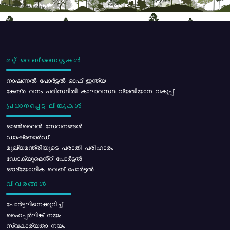
മറ്റ് വെബ്സൈറ്റുകൾ
നാഷണൽ പോർട്ടൽ ഓഫ് ഇന്ത്യ
കേന്ദ്ര വനം പരിസ്ഥിതി കാലാവസ്ഥ വ്യതിയാന വകുപ്പ്
പ്രധാനപ്പെട്ട ലിങ്കുകൾ
ഓൺലൈൻ സേവനങ്ങൾ
ഡാഷ്ബോർഡ്
മുഖ്യമന്ത്രിയുടെ പരാതി പരിഹാരം
ഡോക്യുമെൻ്റ് പോർട്ടൽ
ഔദ്യോഗിക വെബ് പോർട്ടൽ
വിവരങ്ങൾ
പോര്‍ട്ടലിനെക്കുറിച്ച്
ഹൈപ്പർലിങ്ക് നയം
സ്വകാര്യതാ നയം