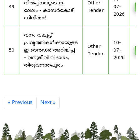
വിൽപ്പനയുടെ ഇ-
Other
49
07-
D
ലേലം - കാസർകോട്
Tender
2026
ഡിവിഷൻ
വനം വകുപ്പ്
പ്രവൃത്തികൾക്കായുള്ള
10-
Other
50
ഇ-ടെൻഡർ അറിയിപ്പ്
07-
D
Tender
- വന്യജീവി വിഭാഗം,
2026
തിരുവനന്തപുരം
« Previous
Next »