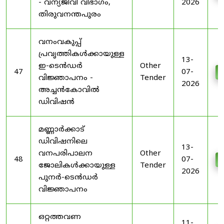
- വന്യജീവി വിഭാഗം,
2026
തിരുവനന്തപുരം
വനംവകുപ്പ്
പ്രവൃത്തികൾക്കായുള്ള
13-
ഇ-ടെൻഡർ
Other
47
07-
D
വിജ്ഞാപനം -
Tender
2026
അച്ചൻകോവിൽ
ഡിവിഷൻ
മണ്ണാർക്കാട്
ഡിവിഷനിലെ
13-
വനപരിപാലന
Other
48
07-
D
ജോലികൾക്കായുള്ള
Tender
2026
പുനർ-ടെൻഡർ
വിജ്ഞാപനം
ഒറ്റത്തവണ
11-