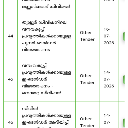
വിജ്ഞാപനം -
2026
മണ്ണാർക്കാട് ഡിവിഷൻ
തൃശ്ശൂർ ഡിവിഷനിലെ
വനവകുപ്പ്
16-
Other
44
പ്രവൃത്തികൾക്കായുള്ള
07-
D
Tender
പുനർ-ടെൻഡർ
2026
വിജ്ഞാപനം
വനംവകുപ്പ്
പ്രവൃത്തികൾക്കായുള്ള
14-
Other
45
ഇ-ടെൻഡർ
07-
D
Tender
വിജ്ഞാപനം -
2026
നെന്മാറ ഡിവിഷൻ
സിവിൽ
പ്രവൃത്തികൾക്കായുള്ള
14-
Other
46
ഇ-ടെൻഡർ അറിയിപ്പ്
07-
D
Tender