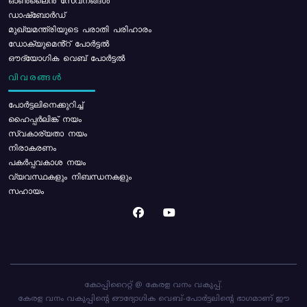
ഓൺലൈൻ സേവനങ്ങൾ
ഡാഷ്ബോർഡ്
മുഖ്യമന്ത്രിയുടെ പരാതി പരിഹാരം
ഡോക്യുമെൻ്റ് പോർട്ടൽ
ഔദ്യോഗിക വെബ് പോർട്ടൽ
വിവരങ്ങൾ
പോര്‍ട്ടലിനെക്കുറിച്ച്
ഹൈപ്പർലിങ്ക് നയം
സ്വകാര്യതാ നയം
നിരാകരണം
പകർപ്പവകാശ നയം
വ്യവസ്ഥകളും നിബന്ധനകളും
സഹായം
കോപ്പിറൈറ്റ് @ കേരള വനം വകുപ്പ്.
കേരള വനം വകുപ്പിന്റെ ഔദ്യോഗിക വെബ്-പോർട്ടലിന്റെ ഭാഗമാണ് ഈ