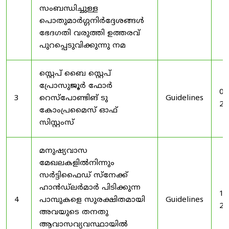
സംബന്ധിച്ചുള്ള
പൊതുമാർഗ്ഗനിർദ്ദേശങ്ങൾ
ഭേദഗതി വരുത്തി ഉത്തരവ്
പുറപ്പെടുവിക്കുന്നു നമ
സ്റ്റെപ് ബൈ സ്റ്റെപ്
പ്രോസുജൂർ ഫോർ
03
3
റെസ്‌പോണ്ടിങ് ടു
Guidelines
20
കോംപ്രമൈസ് ഓഫ്
സിസ്റ്റംസ്
മനുഷ്യവാസ
മേഖലകളിൽനിന്നും
സർട്ടിഫൈഡ് സ്നേക്ക്
ഹാൻഡ്‌ലർമാർ പിടിക്കുന്ന
19
4
പാമ്പുകളെ സുരക്ഷിതമായി
Guidelines
20
അവയുടെ തനതു
ആവാസവ്യവസ്ഥായിൽ