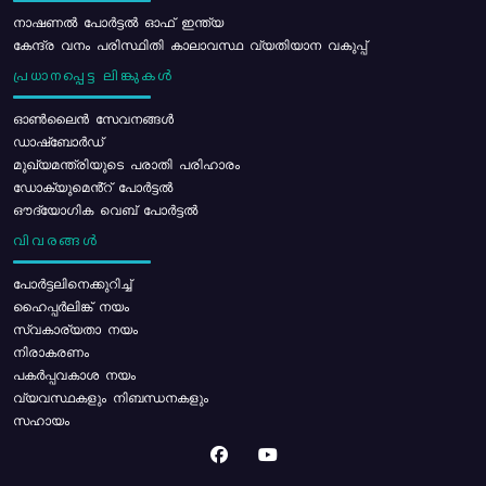
നാഷണൽ പോർട്ടൽ ഓഫ് ഇന്ത്യ
കേന്ദ്ര വനം പരിസ്ഥിതി കാലാവസ്ഥ വ്യതിയാന വകുപ്പ്
പ്രധാനപ്പെട്ട ലിങ്കുകൾ
ഓൺലൈൻ സേവനങ്ങൾ
ഡാഷ്ബോർഡ്
മുഖ്യമന്ത്രിയുടെ പരാതി പരിഹാരം
ഡോക്യുമെൻ്റ് പോർട്ടൽ
ഔദ്യോഗിക വെബ് പോർട്ടൽ
വിവരങ്ങൾ
പോര്‍ട്ടലിനെക്കുറിച്ച്
ഹൈപ്പർലിങ്ക് നയം
സ്വകാര്യതാ നയം
നിരാകരണം
പകർപ്പവകാശ നയം
വ്യവസ്ഥകളും നിബന്ധനകളും
സഹായം