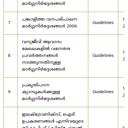
മാർഗ്ഗനിർദ്ദേശങ്ങൾ
പങ്കാളിത്ത വനപരിപാലന
19
7
Guidelines
മാർഗ്ഗനിർദ്ദേശങ്ങൾ 2006
20
വന്യജീവി ആവാസ
മേഖലകളിൽ വനേതര
19
8
പ്രവർത്തനങ്ങൾ
Guidelines
20
നടത്തുന്നതിനുള്ള
മാർഗ്ഗനിർദ്ദേശങ്ങൾ
പ്രകൃതിപഠന
19
9
ക്യാമ്പുകൾക്കുള്ള
Guidelines
20
മാർഗ്ഗനിർദ്ദേശങ്ങൾ
ഇലക്‌ട്രോണിക്‌സ്, ഐടി
ഉപകരണങ്ങൾ എന്നിവയുടെ