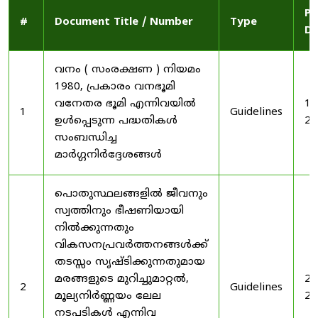
Pu
#
Document Title / Number
Type
Da
വനം ( സംരക്ഷണ ) നിയമം
1980, പ്രകാരം വനഭൂമി
വനേതര ഭൂമി എന്നിവയിൽ
19
1
Guidelines
ഉൾപ്പെടുന്ന പദ്ധതികൾ
20
സംബന്ധിച്ച
മാർഗ്ഗനിർദ്ദേശങ്ങൾ
പൊതുസ്ഥലങ്ങളിൽ ജീവനും
സ്വത്തിനും ഭീഷണിയായി
നിൽക്കുന്നതും
വികസനപ്രവർത്തനങ്ങൾക്ക്
തടസ്സം സൃഷ്ടിക്കുന്നതുമായ
മരങ്ങളുടെ മുറിച്ചുമാറ്റൽ,
20
2
Guidelines
മൂല്യനിർണ്ണയം ലേല
20
നടപടികൾ എന്നിവ