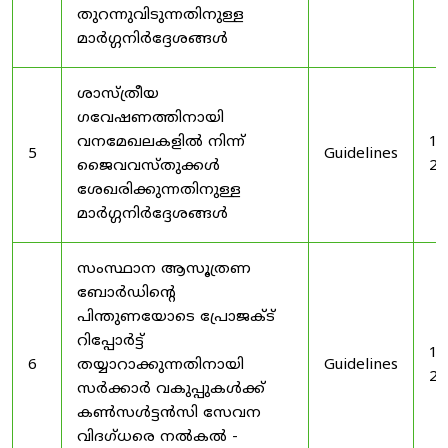
തുറന്നുവിടുന്നതിനുള്ള
മാർഗ്ഗനിർദ്ദേശങ്ങൾ
ശാസ്ത്രീയ
ഗവേഷണത്തിനായി
വനമേഖലകളിൽ നിന്ന്
19
5
Guidelines
ജൈവവസ്തുക്കൾ
20
ശേഖരിക്കുന്നതിനുള്ള
മാർഗ്ഗനിർദ്ദേശങ്ങൾ
സംസ്ഥാന ആസൂത്രണ
ബോർഡിൻ്റെ
പിന്തുണയോടെ പ്രോജക്ട്
റിപ്പോർട്ട്
19
6
തയ്യാറാക്കുന്നതിനായി
Guidelines
20
സർക്കാർ വകുപ്പുകൾക്ക്
കൺസൾട്ടൻസി സേവന
വിദഗ്ധരെ നൽകൽ -