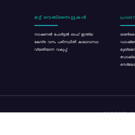
മറ്റ് വെബ്സൈറ്റുകൾ
പ്രധാന
നാഷണൽ പോർട്ടൽ ഓഫ് ഇന്ത്യ
ഓൺലൈ
കേന്ദ്ര വനം പരിസ്ഥിതി കാലാവസ്ഥ
ഡാഷ്ബ
വ്യതിയാന വകുപ്പ്
മുഖ്യമന
ഡോക്യു
ഔദ്യോഗ
കേരള വനം വകു
ഉള്ളടക്ക