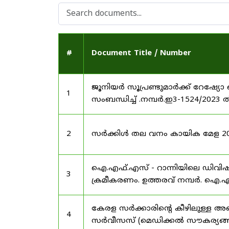
#
Document Title / Number
ജൂനിയർ സൂപ്രണ്ടുമാർക്ക് റേഷ്യോ 
1
സംബന്ധിച്ച് .നമ്പർ.ഇ3-1524/2023 
2
സർക്കിൾ തല വനം കായിക മേള 2025
ഐ.എഫ്.എസ് - റാന്നിയിലെ ഡിവി
3
ക്രമീകരണം. ഉത്തരവ് നമ്പർ. ഐ.എഫ
കേരള സർക്കാരിന്റെ കീഴിലുള്ള അഖ
4
സർവീസസ് (മെഡിക്കൽ സൗകര്യങ്ങൾ) 