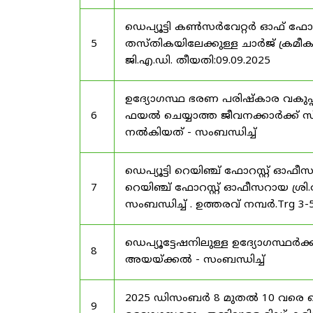
ഡെപ്യൂട്ടി കൺസർവേറ്റർ ഓഫ് ഫോ
5
തസ്തികയിലേക്കുള്ള ചാർജ് ക്രമീകര
ജി.എ.ഡി. തീയതി:09.09.2025
ഉദ്യോഗസ്ഥ ഭരണ പരിഷ്കാര വകുപ്പ്
6
ഫയൽ ചെയ്യാത്ത ജീവനക്കാർക്ക് സ്
നൽകിയത് - സംബന്ധിച്ച്
ഡെപ്യൂട്ടി റെയിഞ്ച് ഫോറസ്റ്റ് ഓഫ
7
റെയിഞ്ച് ഫോറസ്റ്റ് ഓഫീസറായ ശ്രി.
സംബന്ധിച്ച് . ഉത്തരവ് നമ്പർ.Trg 3
ഡെപ്യൂട്ടേഷനിലുള്ള ഉദ്യോഗസ്ഥർക്ക
8
അയയ്ക്കൽ - സംബന്ധിച്ച്
2025 ഡിസംബർ 8 മുതൽ 10 വരെ
9