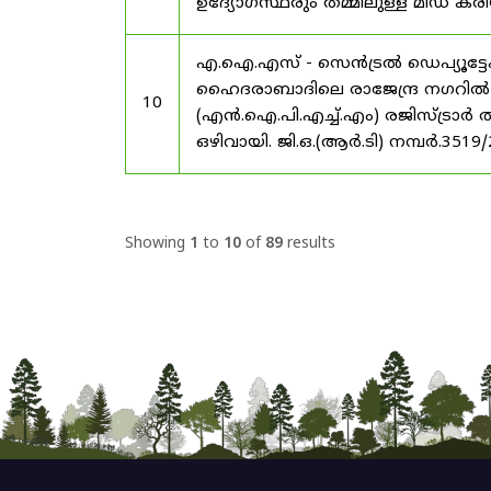
ഉദ്യോഗസ്ഥരും തമ്മിലുള്ള മിഡ
എ.ഐ.എസ് - സെൻട്രൽ ഡെപ്യൂട്ടേഷ
ഹൈദരാബാദിലെ രാജേന്ദ്ര നഗറിൽ നാഷണ
10
(എൻ.ഐ.പി.എച്ച്.എം) രജിസ്ട്രാർ
ഒഴിവായി. ജി.ഒ.(ആർ.ടി) നമ്പർ.3519
Showing
1
to
10
of
89
results