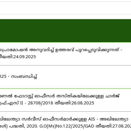
പ്രൊമോഷൻ അനുവദിച്ച് ഉത്തരവ് പുറപ്പെടുവിക്കുന്നത് -
തീയതി:24.09.2025
 - സംബന്ധിച്ച്
ഷണൽ ഫോറസ്റ്റ് ഓഫീസർ തസ്തികയിലേക്കുള്ള ചാർജ്
്.എസ് II - 28708/2018 തീയതി:26.08.2025
ിലേന്ത്യാ സർവീസ് ഓഫീസർമാർക്കുള്ള AIS - അഖിലേന്ത്യാ
പദ്ധതി, 2020. G.O(Ms)No.122/2025/GAD തീയതി:27.08.20