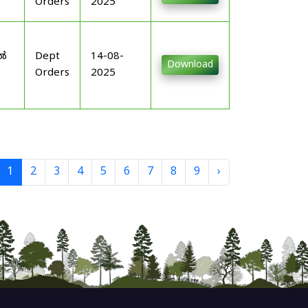
Orders
2025
-
ിൽ
Dept
14-08-
Download
Orders
2025
1
2
3
4
5
6
7
8
9
›