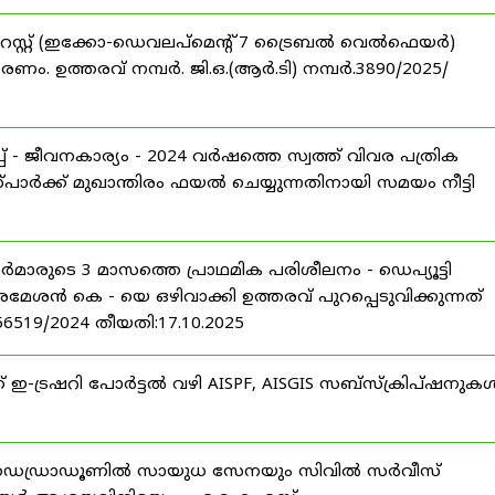
റസ്റ്റ് (ഇക്കോ-ഡെവലപ്മെന്റ് 7 ട്രൈബൽ വെൽഫെയർ)
ണം. ഉത്തരവ് നമ്പർ. ജി.ഒ.(ആർ.ടി) നമ്പർ.3890/2025/
 - ജീവനകാര്യം - 2024 വർഷത്തെ സ്വത്ത് വിവര പത്രിക
പാർക്ക് മുഖാന്തിരം ഫയൽ ചെയ്യുന്നതിനായി സമയം നീട്ടി
ീസർമാരുടെ 3 മാസത്തെ പ്രാഥമിക പരിശീലനം - ഡെപ്യൂട്ടി
രമേശൻ കെ - യെ ഒഴിവാക്കി ഉത്തരവ് പുറപ്പെടുവിക്കുന്നത്
-56519/2024 തീയതി:17.10.2025
് ഇ-ട്രഷറി പോർട്ടൽ വഴി AISPF, AISGIS സബ്‌സ്‌ക്രിപ്‌ഷനുക
 ഡെഡ്രാഡൂണിൽ സായുധ സേനയും സിവിൽ സർവീസ്