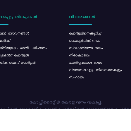
പ്പെട്ട ലിങ്കുകൾ
വിവരങ്ങൾ
ൻ സേവനങ്ങൾ
പോര്‍ട്ടലിനെക്കുറിച്ച്
ോർഡ്
ഹൈപ്പർലിങ്ക് നയം
്ത്രിയുടെ പരാതി പരിഹാരം
സ്വകാര്യതാ നയം
മെൻ്റ് പോർട്ടൽ
നിരാകരണം
ിക വെബ് പോർട്ടൽ
പകർപ്പവകാശ നയം
വ്യവസ്ഥകളും നിബന്ധനകളും
സഹായം
കോപ്പിറൈറ്റ് @ കേരള വനം വകുപ്പ്.
പ്പിന്റെ ഔദ്യോഗിക വെബ്-പോർട്ടലിന്റെ ഭാഗമാണ് ഈ പോർട്ട
ത്തിന്റെ ഉടമസ്ഥാവകാശം കേരള വനം വകുപ്പിനാണ്. പോർട്ടൽ 
ചെയ്തിട്ടുള്ളത്
സി-ഡിറ്റ്
ആണ്.