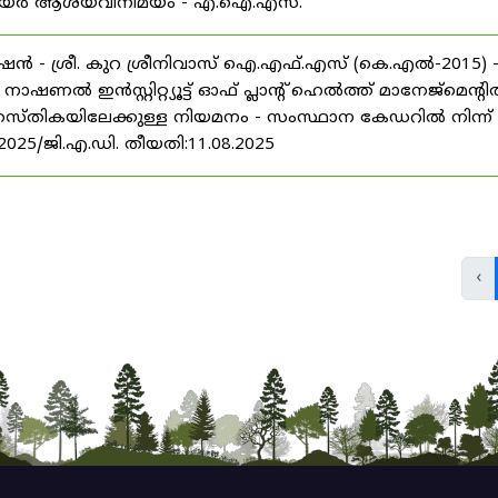
് കരിയർ ആശയവിനിമയം - എ.ഐ.എസ്.
ൻ - ശ്രീ. കുറ ശ്രീനിവാസ് ഐ.എഫ്.എസ് (കെ.എൽ-2015) 
ൽ ഇൻസ്റ്റിറ്റ്യൂട്ട് ഓഫ് പ്ലാന്റ് ഹെൽത്ത് മാനേജ്‌മെന്റ
 തസ്തികയിലേക്കുള്ള നിയമനം - സംസ്ഥാന കേഡറിൽ നിന്ന്
/2025/ജി.എ.ഡി. തീയതി:11.08.2025
‹