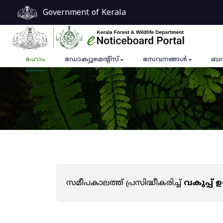
Government of Kerala
ഹോം
ഡോക്യുമെൻ്റ്സ്
സേവനങ്ങൾ
ബന
സമീപകാലത്ത് പ്രസിദ്ധീകരിച്ച്
വകുപ്പ്