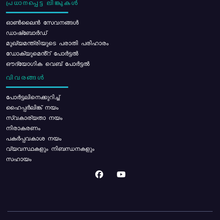
പ്രധാനപ്പെട്ട ലിങ്കുകൾ
ഓൺലൈൻ സേവനങ്ങൾ
ഡാഷ്ബോർഡ്
മുഖ്യമന്ത്രിയുടെ പരാതി പരിഹാരം
ഡോക്യുമെൻ്റ് പോർട്ടൽ
ഔദ്യോഗിക വെബ് പോർട്ടൽ
വിവരങ്ങൾ
പോര്‍ട്ടലിനെക്കുറിച്ച്
ഹൈപ്പർലിങ്ക് നയം
സ്വകാര്യതാ നയം
നിരാകരണം
പകർപ്പവകാശ നയം
വ്യവസ്ഥകളും നിബന്ധനകളും
സഹായം