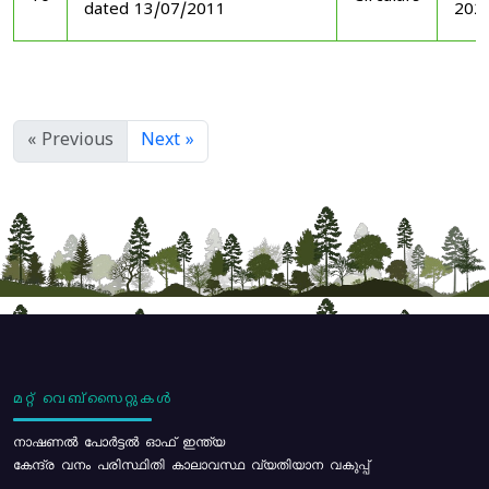
dated 13/07/2011
202
« Previous
Next »
മറ്റ് വെബ്സൈറ്റുകൾ
നാഷണൽ പോർട്ടൽ ഓഫ് ഇന്ത്യ
കേന്ദ്ര വനം പരിസ്ഥിതി കാലാവസ്ഥ വ്യതിയാന വകുപ്പ്