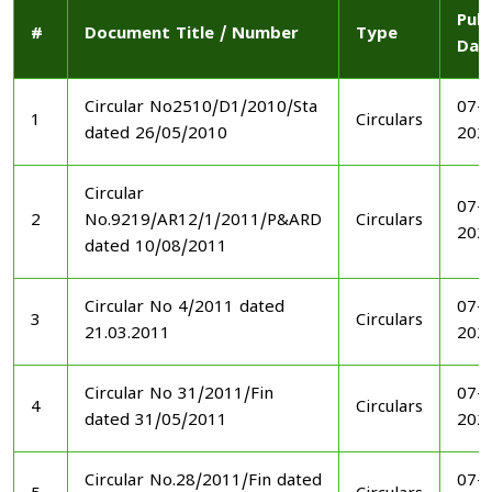
Publ
#
Document Title / Number
Type
Dat
Circular No2510/D1/2010/Sta
07-1
1
Circulars
dated 26/05/2010
202
Circular
07-1
2
No.9219/AR12/1/2011/P&ARD
Circulars
202
dated 10/08/2011
Circular No 4/2011 dated
07-1
3
Circulars
21.03.2011
202
Circular No 31/2011/Fin
07-1
4
Circulars
dated 31/05/2011
202
Circular No.28/2011/Fin dated
07-1