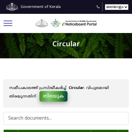
Government of Kerala
Circular
സമീപകാലത്ത് പ്രസിദ്ധീകരിച്ച്
Circular
. വിപുലമായി
തിരയുക
തിരയുന്നതിന്