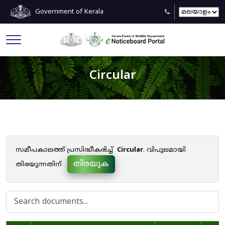
Government of Kerala
Circular
സമീപകാലത്ത് പ്രസിദ്ധീകരിച്ച്
Circular
. വിപുലമായി
തിരയുക
തിരയുന്നതിന്