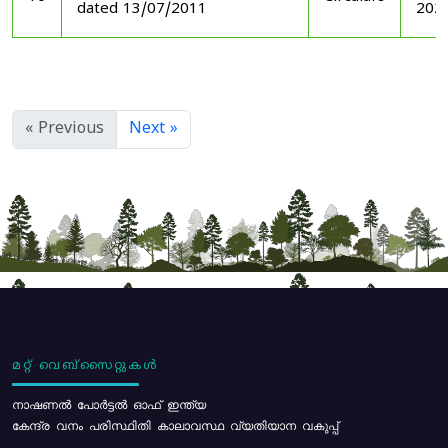
dated 13/07/2011
202
« Previous
Next »
മറ്റ് വെബ്സൈറ്റുകൾ
നാഷണൽ പോർട്ടൽ ഓഫ് ഇന്ത്യ
കേന്ദ്ര വനം പരിസ്ഥിതി കാലാവസ്ഥ വ്യതിയാന വകുപ്പ്