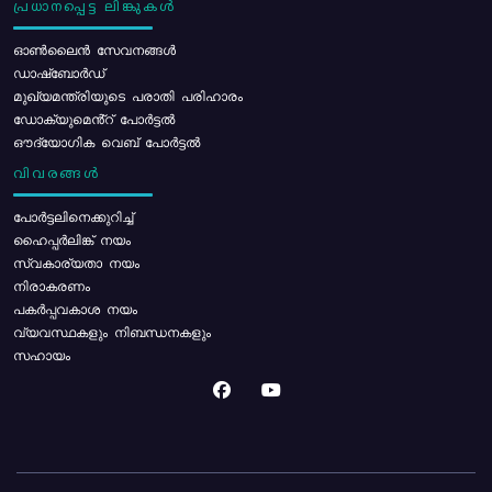
പ്രധാനപ്പെട്ട ലിങ്കുകൾ
ഓൺലൈൻ സേവനങ്ങൾ
ഡാഷ്ബോർഡ്
മുഖ്യമന്ത്രിയുടെ പരാതി പരിഹാരം
ഡോക്യുമെൻ്റ് പോർട്ടൽ
ഔദ്യോഗിക വെബ് പോർട്ടൽ
വിവരങ്ങൾ
പോര്‍ട്ടലിനെക്കുറിച്ച്
ഹൈപ്പർലിങ്ക് നയം
സ്വകാര്യതാ നയം
നിരാകരണം
പകർപ്പവകാശ നയം
വ്യവസ്ഥകളും നിബന്ധനകളും
സഹായം