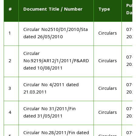
Publ
#
Document Title / Number
Type
Dat
Circular No2510/D1/2010/Sta
07-1
1
Circulars
dated 26/05/2010
202
Circular
07-1
2
No.9219/AR12/1/2011/P&ARD
Circulars
202
dated 10/08/2011
Circular No 4/2011 dated
07-1
3
Circulars
21.03.2011
202
Circular No 31/2011/Fin
07-1
4
Circulars
dated 31/05/2011
202
Circular No.28/2011/Fin dated
07-1