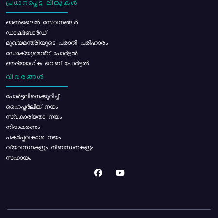
പ്രധാനപ്പെട്ട ലിങ്കുകൾ
ഓൺലൈൻ സേവനങ്ങൾ
ഡാഷ്ബോർഡ്
മുഖ്യമന്ത്രിയുടെ പരാതി പരിഹാരം
ഡോക്യുമെൻ്റ് പോർട്ടൽ
ഔദ്യോഗിക വെബ് പോർട്ടൽ
വിവരങ്ങൾ
പോര്‍ട്ടലിനെക്കുറിച്ച്
ഹൈപ്പർലിങ്ക് നയം
സ്വകാര്യതാ നയം
നിരാകരണം
പകർപ്പവകാശ നയം
വ്യവസ്ഥകളും നിബന്ധനകളും
സഹായം