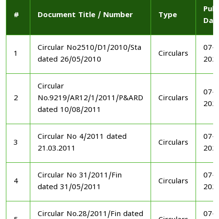
Publ
#
Document Title / Number
Type
Dat
Circular No2510/D1/2010/Sta
07-1
1
Circulars
dated 26/05/2010
202
Circular
07-1
2
No.9219/AR12/1/2011/P&ARD
Circulars
202
dated 10/08/2011
Circular No 4/2011 dated
07-1
3
Circulars
21.03.2011
202
Circular No 31/2011/Fin
07-1
4
Circulars
dated 31/05/2011
202
Circular No.28/2011/Fin dated
07-1