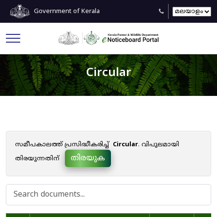
Government of Kerala
Circular
സമീപകാലത്ത് പ്രസിദ്ധീകരിച്ച്
Circular
. വിപുലമായി
തിരയുക
തിരയുന്നതിന്