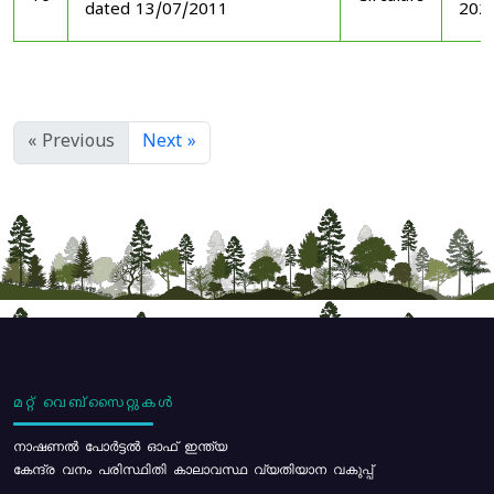
dated 13/07/2011
202
« Previous
Next »
മറ്റ് വെബ്സൈറ്റുകൾ
നാഷണൽ പോർട്ടൽ ഓഫ് ഇന്ത്യ
കേന്ദ്ര വനം പരിസ്ഥിതി കാലാവസ്ഥ വ്യതിയാന വകുപ്പ്