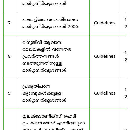
മാർഗ്ഗനിർദ്ദേശങ്ങൾ
പങ്കാളിത്ത വനപരിപാലന
19
7
Guidelines
മാർഗ്ഗനിർദ്ദേശങ്ങൾ 2006
20
വന്യജീവി ആവാസ
മേഖലകളിൽ വനേതര
19
8
പ്രവർത്തനങ്ങൾ
Guidelines
20
നടത്തുന്നതിനുള്ള
മാർഗ്ഗനിർദ്ദേശങ്ങൾ
പ്രകൃതിപഠന
19
9
ക്യാമ്പുകൾക്കുള്ള
Guidelines
20
മാർഗ്ഗനിർദ്ദേശങ്ങൾ
ഇലക്‌ട്രോണിക്‌സ്, ഐടി
ഉപകരണങ്ങൾ എന്നിവയുടെ