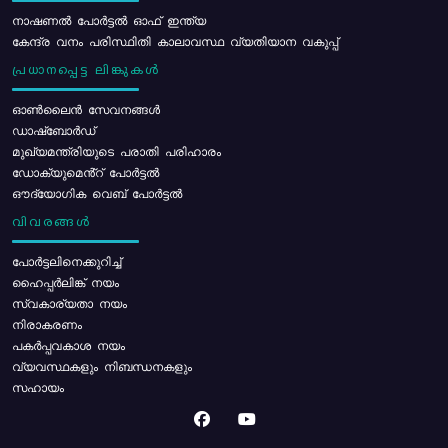
നാഷണൽ പോർട്ടൽ ഓഫ് ഇന്ത്യ
കേന്ദ്ര വനം പരിസ്ഥിതി കാലാവസ്ഥ വ്യതിയാന വകുപ്പ്
പ്രധാനപ്പെട്ട ലിങ്കുകൾ
ഓൺലൈൻ സേവനങ്ങൾ
ഡാഷ്ബോർഡ്
മുഖ്യമന്ത്രിയുടെ പരാതി പരിഹാരം
ഡോക്യുമെൻ്റ് പോർട്ടൽ
ഔദ്യോഗിക വെബ് പോർട്ടൽ
വിവരങ്ങൾ
പോര്‍ട്ടലിനെക്കുറിച്ച്
ഹൈപ്പർലിങ്ക് നയം
സ്വകാര്യതാ നയം
നിരാകരണം
പകർപ്പവകാശ നയം
വ്യവസ്ഥകളും നിബന്ധനകളും
സഹായം