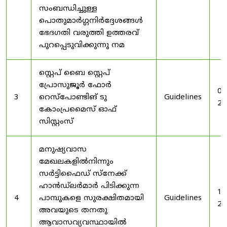
സംബന്ധിച്ചുള്ള
പൊതുമാർഗ്ഗനിർദ്ദേശങ്ങൾ
ഭേദഗതി വരുത്തി ഉത്തരവ്
പുറപ്പെടുവിക്കുന്നു നമ
സ്റ്റെപ് ബൈ സ്റ്റെപ്
പ്രോസുജൂർ ഫോർ
03
3
റെസ്‌പോണ്ടിങ് ടു
Guidelines
20
കോംപ്രമൈസ് ഓഫ്
സിസ്റ്റംസ്
മനുഷ്യവാസ
മേഖലകളിൽനിന്നും
സർട്ടിഫൈഡ് സ്നേക്ക്
ഹാൻഡ്‌ലർമാർ പിടിക്കുന്ന
19
4
പാമ്പുകളെ സുരക്ഷിതമായി
Guidelines
20
അവയുടെ തനതു
ആവാസവ്യവസ്ഥായിൽ