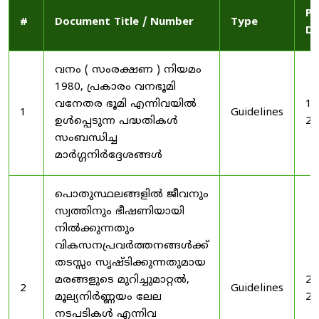
Pu
#
Document Title / Number
Type
Da
വനം ( സംരക്ഷണ ) നിയമം
1980, പ്രകാരം വനഭൂമി
വനേതര ഭൂമി എന്നിവയിൽ
19
1
Guidelines
ഉൾപ്പെടുന്ന പദ്ധതികൾ
20
സംബന്ധിച്ച
മാർഗ്ഗനിർദ്ദേശങ്ങൾ
പൊതുസ്ഥലങ്ങളിൽ ജീവനും
സ്വത്തിനും ഭീഷണിയായി
നിൽക്കുന്നതും
വികസനപ്രവർത്തനങ്ങൾക്ക്
തടസ്സം സൃഷ്ടിക്കുന്നതുമായ
മരങ്ങളുടെ മുറിച്ചുമാറ്റൽ,
20
2
Guidelines
മൂല്യനിർണ്ണയം ലേല
20
നടപടികൾ എന്നിവ