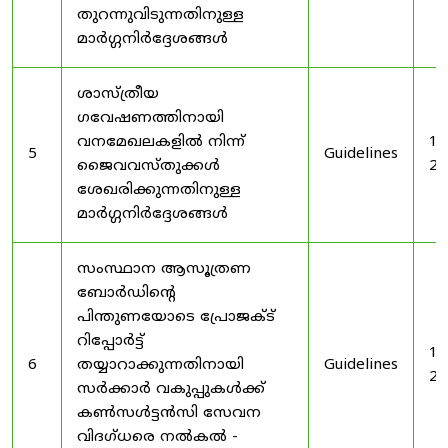
തുറന്നുവിടുന്നതിനുള്ള
മാർഗ്ഗനിർദ്ദേശങ്ങൾ
ശാസ്ത്രീയ
ഗവേഷണത്തിനായി
വനമേഖലകളിൽ നിന്ന്
19
5
Guidelines
ജൈവവസ്തുക്കൾ
20
ശേഖരിക്കുന്നതിനുള്ള
മാർഗ്ഗനിർദ്ദേശങ്ങൾ
സംസ്ഥാന ആസൂത്രണ
ബോർഡിൻ്റെ
പിന്തുണയോടെ പ്രോജക്ട്
റിപ്പോർട്ട്
19
6
തയ്യാറാക്കുന്നതിനായി
Guidelines
20
സർക്കാർ വകുപ്പുകൾക്ക്
കൺസൾട്ടൻസി സേവന
വിദഗ്ധരെ നൽകൽ -