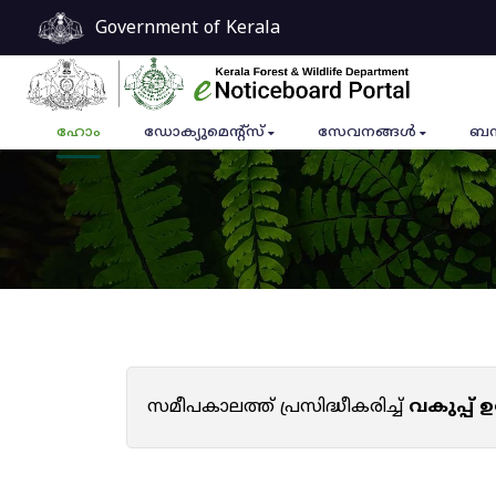
Government of Kerala
ഹോം
ഡോക്യുമെൻ്റ്സ്
സേവനങ്ങൾ
ബന
സമീപകാലത്ത് പ്രസിദ്ധീകരിച്ച്
വകുപ്പ്