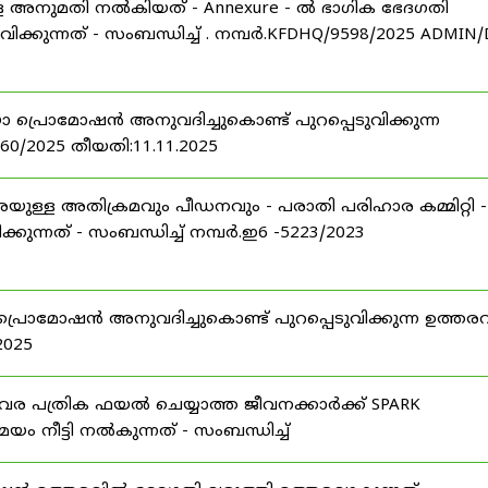
ള്ള അനുമതി നൽകിയത് - Annexure - ൽ ഭാഗിക ഭേദഗതി
വിക്കുന്നത് - സംബന്ധിച്ച് . നമ്പർ.KFDHQ/9598/2025 ADMIN/
ോ പ്രൊമോഷൻ അനുവദിച്ചുകൊണ്ട് പുറപ്പെടുവിക്കുന്ന
760/2025 തീയതി:11.11.2025
യുള്ള അതിക്രമവും പീഡനവും - പരാതി പരിഹാര കമ്മിറ്റി -
ുന്നത് - സംബന്ധിച്ച് നമ്പർ.ഇ6 -5223/2023
 പ്രൊമോഷൻ അനുവദിച്ചുകൊണ്ട് പുറപ്പെടുവിക്കുന്ന ഉത്തരവ
2025
ിവര പത്രിക ഫയൽ ചെയ്യാത്ത ജീവനക്കാർക്ക് SPARK
ം നീട്ടി നൽകുന്നത് - സംബന്ധിച്ച്