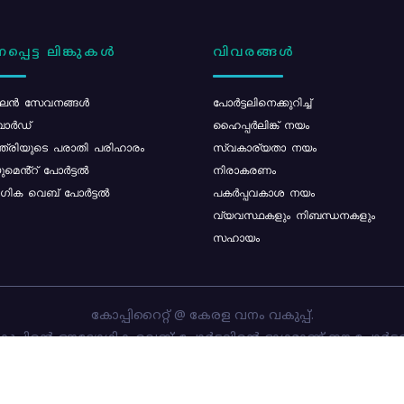
പ്പെട്ട ലിങ്കുകൾ
വിവരങ്ങൾ
ൻ സേവനങ്ങൾ
പോര്‍ട്ടലിനെക്കുറിച്ച്
ോർഡ്
ഹൈപ്പർലിങ്ക് നയം
്ത്രിയുടെ പരാതി പരിഹാരം
സ്വകാര്യതാ നയം
മെൻ്റ് പോർട്ടൽ
നിരാകരണം
ിക വെബ് പോർട്ടൽ
പകർപ്പവകാശ നയം
വ്യവസ്ഥകളും നിബന്ധനകളും
സഹായം
കോപ്പിറൈറ്റ് @ കേരള വനം വകുപ്പ്.
പ്പിന്റെ ഔദ്യോഗിക വെബ്-പോർട്ടലിന്റെ ഭാഗമാണ് ഈ പോർട്ട
ത്തിന്റെ ഉടമസ്ഥാവകാശം കേരള വനം വകുപ്പിനാണ്. പോർട്ടൽ 
ചെയ്തിട്ടുള്ളത്
സി-ഡിറ്റ്
ആണ്.