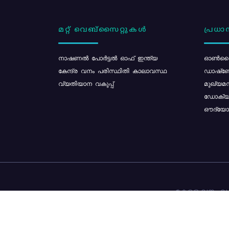
മറ്റ് വെബ്സൈറ്റുകൾ
പ്രധാന
നാഷണൽ പോർട്ടൽ ഓഫ് ഇന്ത്യ
ഓൺലൈ
കേന്ദ്ര വനം പരിസ്ഥിതി കാലാവസ്ഥ
ഡാഷ്ബ
വ്യതിയാന വകുപ്പ്
മുഖ്യമന
ഡോക്യു
ഔദ്യോഗ
കേരള വനം വകു
ഉള്ളടക്ക