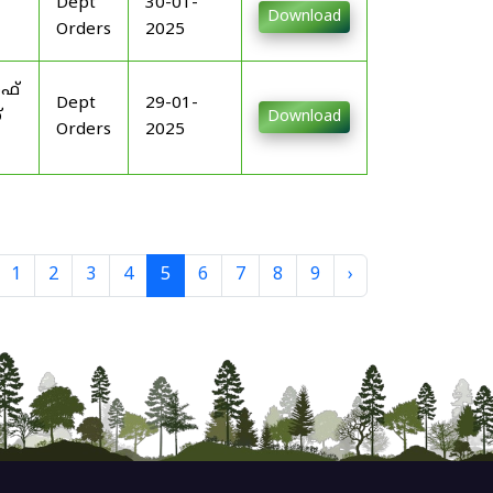
Dept
30-01-
Download
Orders
2025
ഓഫ്
Dept
29-01-
്
Download
Orders
2025
1
2
3
4
5
6
7
8
9
›