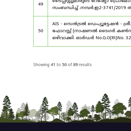
ടൈപ്പിസ്റ്റുമാരുടെ റേഷേൃാ പ്രൊ
49
സംബന്ധിച്ച് .നമ്പർ.ഇ2-3741/2019 
AIS - സെൻട്രൽ ഡെപ്യൂട്ടേഷൻ - ശ
50
ഫോറസ്റ്റ് (നാഷണൽ ടൈഗർ കൺസർവേഷ
ഒഴിവാക്കി. ഓർഡർ No.G.O(Rt)No. 3
Showing
41
to
50
of
89
results