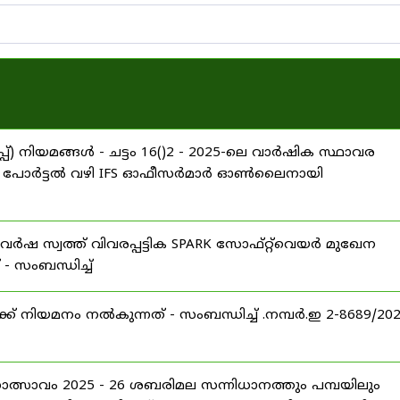
്) നിയമങ്ങൾ - ചട്ടം 16()2 - 2025-ലെ വാർഷിക സ്ഥാവര
ARROW പോർട്ടൽ വഴി IFS ഓഫീസർമാർ ഓൺലൈനായി
വർഷ സ്വത്ത് വിവരപ്പട്ടിക SPARK സോഫ്റ്റ്‌വെയർ മുഖേന
 സംബന്ധിച്ച്
് നിയമനം നൽകുന്നത് - സംബന്ധിച്ച് .നമ്പർ.ഇ 2-8689/20
ഹോത്സാവം 2025 - 26 ശബരിമല സന്നിധാനത്തും പമ്പയിലും