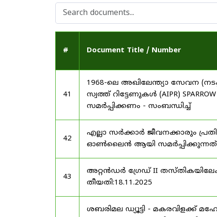
#
Document Title / Number
1968-ലെ അഖിലേന്ത്യാ സേവന (നടപ്പ
41
സ്വത്ത് റിട്ടേണുകൾ (AIPR) SP
സമർപ്പിക്കണം - സംബന്ധിച്ച്
എല്ലാ സർക്കാർ ജീവനക്കാരും പ്രതി
42
ഓൺലൈൻ ആയി സമർപ്പിക്കുന്നത് -
അറ്റൻഡർ ഗ്രേഡ് II തസ്തികയിലേക്ക
43
തീയതി:18.11.2025
ശബരിമല ഡ്യൂട്ടി - മകരവിളക്ക് മ