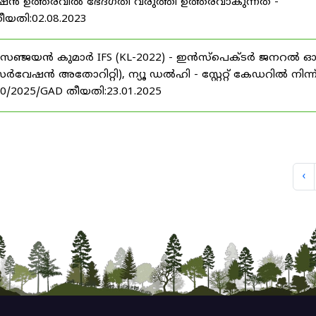
മോഷൻ ഉത്തരവിൽ ഭേദഗതി വരുത്തി ഉത്തരവാകുന്നത് -
തീയതി:02.08.2023
്രീ.സഞ്ജയൻ കുമാർ IFS (KL-2022) - ഇൻസ്പെക്ടർ ജനറൽ 
ൻ അതോറിറ്റി), ന്യൂ ഡൽഹി - സ്റ്റേറ്റ് കേഡറിൽ നിന്ന
20/2025/GAD തീയതി:23.01.2025
‹