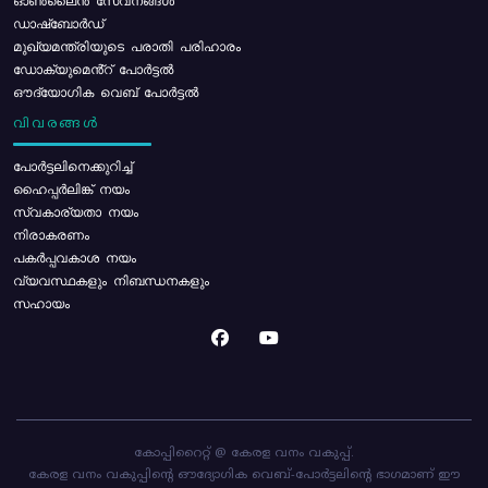
ഓൺലൈൻ സേവനങ്ങൾ
ഡാഷ്ബോർഡ്
മുഖ്യമന്ത്രിയുടെ പരാതി പരിഹാരം
ഡോക്യുമെൻ്റ് പോർട്ടൽ
ഔദ്യോഗിക വെബ് പോർട്ടൽ
വിവരങ്ങൾ
പോര്‍ട്ടലിനെക്കുറിച്ച്
ഹൈപ്പർലിങ്ക് നയം
സ്വകാര്യതാ നയം
നിരാകരണം
പകർപ്പവകാശ നയം
വ്യവസ്ഥകളും നിബന്ധനകളും
സഹായം
കോപ്പിറൈറ്റ് @ കേരള വനം വകുപ്പ്.
കേരള വനം വകുപ്പിന്റെ ഔദ്യോഗിക വെബ്-പോർട്ടലിന്റെ ഭാഗമാണ് ഈ