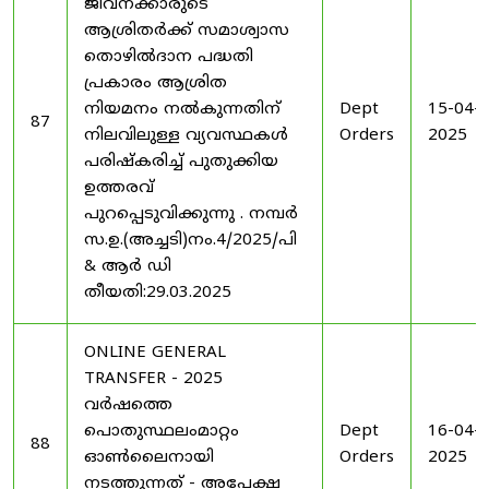
ജീവനക്കാരുടെ
ആശ്രിതർക്ക് സമാശ്വാസ
തൊഴിൽദാന പദ്ധതി
പ്രകാരം ആശ്രിത
നിയമനം നൽകുന്നതിന്
Dept
15-04-
87
നിലവിലുള്ള വ്യവസ്ഥകൾ
Orders
2025
പരിഷ്കരിച്ച് പുതുക്കിയ
ഉത്തരവ്
പുറപ്പെടുവിക്കുന്നു . നമ്പർ
സ.ഉ.(അച്ചടി)നം.4/2025/പി
& ആർ ഡി
തീയതി:29.03.2025
ONLINE GENERAL
TRANSFER - 2025
വർഷത്തെ
പൊതുസ്ഥലംമാറ്റം
Dept
16-04-
88
ഓൺലൈനായി
Orders
2025
നടത്തുന്നത് - അപേക്ഷ