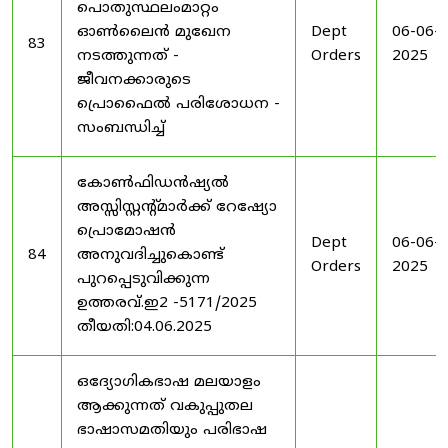
പൊതുസ്ഥലംമാറ്റം
ഓൺലൈൻ മുഖേന
Dept
06-06-
83
നടത്തുന്നത് -
Orders
2025
ജീവനക്കാരുടെ
പ്രൊഫൈൽ പരിശോധന -
സംബന്ധിച്ച്
കോൺഫിഡൻഷ്യൽ
അസ്സിസ്റ്റന്റ്മാർക്ക് റേഷ്യോ
പ്രൊമോഷൻ
Dept
06-06-
84
അനുവദിച്ചുകൊണ്ട്
Orders
2025
പുറപ്പെടുവിക്കുന്ന
ഉത്തരവ്.ഇ2 -5171/2025
തീയതി:04.06.2025
ഒദ്യോഗികഭാഷ മലയാളം
ആക്കുന്നത് വകുപ്പുതല
ഭാഷാസമതിയും പരിഭാഷ