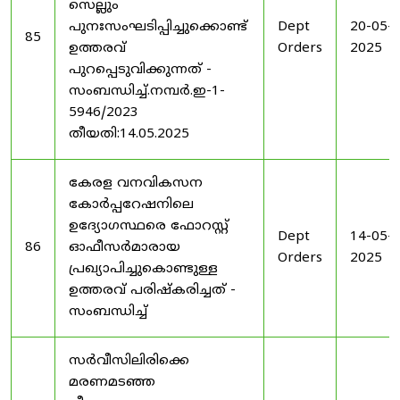
സെല്ലും
പുനഃസംഘടിപ്പിച്ചുക്കൊണ്ട്
Dept
20-05-
85
ഉത്തരവ്
Orders
2025
പുറപ്പെടുവിക്കുന്നത് -
സംബന്ധിച്ച്.നമ്പർ.ഇ-1-
5946/2023
തീയതി:14.05.2025
കേരള വനവികസന
കോർപ്പറേഷനിലെ
ഉദ്യോഗസ്ഥരെ ഫോറസ്റ്റ്
Dept
14-05-
86
ഓഫീസർമാരായ
Orders
2025
പ്രഖ്യാപിച്ചുകൊണ്ടുള്ള
ഉത്തരവ് പരിഷ്കരിച്ചത് -
സംബന്ധിച്ച്
സർവീസിലിരിക്കെ
മരണമടഞ്ഞ