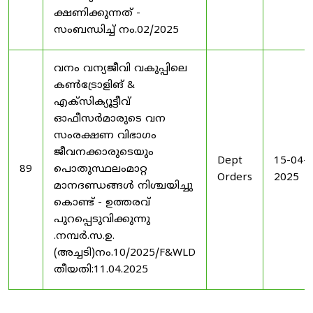
ക്ഷണിക്കുന്നത് -
സംബന്ധിച്ച് നം.02/2025
വനം വന്യജീവി വകുപ്പിലെ
കൺട്രോളിങ്‌ &
എക്സിക്യൂട്ടീവ്
ഓഫീസർമാരുടെ വന
സംരക്ഷണ വിഭാഗം
ജീവനക്കാരുടെയും
Dept
15-04-
89
പൊതുസ്ഥലംമാറ്റ
Orders
2025
മാനദണ്ഡങ്ങൾ നിശ്ചയിച്ചു
കൊണ്ട് - ഉത്തരവ്
പുറപ്പെടുവിക്കുന്നു
.നമ്പർ.സ.ഉ.
(അച്ചടി)നം.10/2025/F&WLD
തീയതി:11.04.2025