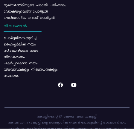
മുഖ്യമന്ത്രിയുടെ പരാതി പരിഹാരം
ഡോക്യുമെൻ്റ് പോർട്ടൽ
ഔദ്യോഗിക വെബ് പോർട്ടൽ
വിവരങ്ങൾ
പോര്‍ട്ടലിനെക്കുറിച്ച്
ഹൈപ്പർലിങ്ക് നയം
സ്വകാര്യതാ നയം
നിരാകരണം
പകർപ്പവകാശ നയം
വ്യവസ്ഥകളും നിബന്ധനകളും
സഹായം
കോപ്പിറൈറ്റ് @ കേരള വനം വകുപ്പ്.
കേരള വനം വകുപ്പിന്റെ ഔദ്യോഗിക വെബ്-പോർട്ടലിന്റെ ഭാഗമാണ് ഈ
പോർട്ടൽ. പോർട്ടലിലെ ഉള്ളടക്കത്തിന്റെ ഉടമസ്ഥാവകാശം കേരള വനം