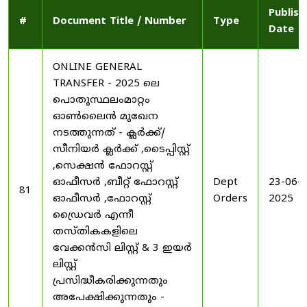
Publish
#
Document Title / Number
Type
Date
ONLINE GENERAL
TRANSFER - 2025 ലെ
പൊതുസ്ഥലംമാറ്റം
ഓൺലൈൻ മുഖേന
നടത്തുന്നത് - ക്ലർക്ക്/
സീനിയർ ക്ലർക്ക് ,ടൈപ്പിസ്റ്റ്
,സെക്ഷൻ ഫോറസ്റ്റ്
ഓഫീസർ ,ബീറ്റ് ഫോറസ്റ്റ്
Dept
23-06-
81
ഓഫീസർ ,ഫോറസ്റ്റ്
Orders
2025
ഡ്രൈവർ എന്നീ
തസ്തികകളിലെ
വേക്കൻസി ലിസ്റ്റ് & 3 ഇയർ
ലിസ്റ്റ്
പ്രസിദ്ധീകരിക്കുന്നതും
അപേക്ഷിക്കുന്നതും -