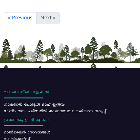
« Previous
Next »
മറ്റ് വെബ്സൈറ്റുകൾ
നാഷണൽ പോർട്ടൽ ഓഫ് ഇന്ത്യ
കേന്ദ്ര വനം പരിസ്ഥിതി കാലാവസ്ഥ വ്യതിയാന വകുപ്പ്
പ്രധാനപ്പെട്ട ലിങ്കുകൾ
ഓൺലൈൻ സേവനങ്ങൾ
ഡാഷ്ബോർഡ്