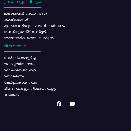
പ്രധാനപ്പെട്ട ലിങ്കുകൾ
ഓൺലൈൻ സേവനങ്ങൾ
ഡാഷ്ബോർഡ്
മുഖ്യമന്ത്രിയുടെ പരാതി പരിഹാരം
ഡോക്യുമെൻ്റ് പോർട്ടൽ
ഔദ്യോഗിക വെബ് പോർട്ടൽ
വിവരങ്ങൾ
പോര്‍ട്ടലിനെക്കുറിച്ച്
ഹൈപ്പർലിങ്ക് നയം
സ്വകാര്യതാ നയം
നിരാകരണം
പകർപ്പവകാശ നയം
വ്യവസ്ഥകളും നിബന്ധനകളും
സഹായം