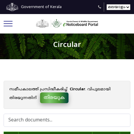
Government of Kerala
Circular
സമീപകാലത്ത് പ്രസിദ്ധീകരിച്ച്
Circular
. വിപുലമായി
തിരയുക
തിരയുന്നതിന്