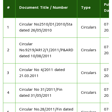
Publ
#
Document Title / Number
Type
Dat
Circular No2510/D1/2010/Sta
07-1
1
Circulars
dated 26/05/2010
202
Circular
07-1
2
No.9219/AR12/1/2011/P&ARD
Circulars
202
dated 10/08/2011
Circular No 4/2011 dated
07-1
3
Circulars
21.03.2011
202
Circular No 31/2011/Fin
07-1
4
Circulars
dated 31/05/2011
202
Circular No.28/2011/Fin dated
07-1