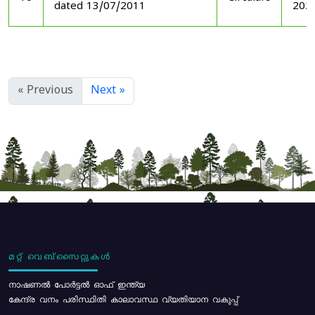
dated 13/07/2011
202
« Previous
Next »
മറ്റ് വെബ്സൈറ്റുകൾ
നാഷണൽ പോർട്ടൽ ഓഫ് ഇന്ത്യ
കേന്ദ്ര വനം പരിസ്ഥിതി കാലാവസ്ഥ വ്യതിയാന വകുപ്പ്