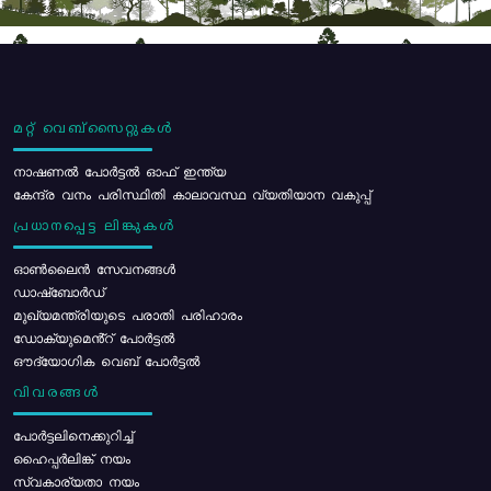
മറ്റ് വെബ്സൈറ്റുകൾ
നാഷണൽ പോർട്ടൽ ഓഫ് ഇന്ത്യ
കേന്ദ്ര വനം പരിസ്ഥിതി കാലാവസ്ഥ വ്യതിയാന വകുപ്പ്
പ്രധാനപ്പെട്ട ലിങ്കുകൾ
ഓൺലൈൻ സേവനങ്ങൾ
ഡാഷ്ബോർഡ്
മുഖ്യമന്ത്രിയുടെ പരാതി പരിഹാരം
ഡോക്യുമെൻ്റ് പോർട്ടൽ
ഔദ്യോഗിക വെബ് പോർട്ടൽ
വിവരങ്ങൾ
പോര്‍ട്ടലിനെക്കുറിച്ച്
ഹൈപ്പർലിങ്ക് നയം
സ്വകാര്യതാ നയം