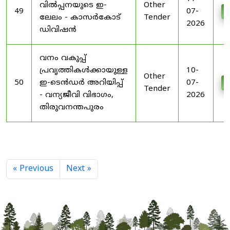
വിൽപ്പനയുടെ ഇ-
Other
49
07-
D
ലേലം - കാസർകോട്
Tender
2026
ഡിവിഷൻ
വനം വകുപ്പ്
പ്രവൃത്തികൾക്കായുള്ള
10-
Other
50
ഇ-ടെൻഡർ അറിയിപ്പ്
07-
D
Tender
- വന്യജീവി വിഭാഗം,
2026
തിരുവനന്തപുരം
« Previous
Next »