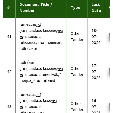
Document Title /
Last
#
Type
Ac
Number
Date
വനംവകുപ്പ്
പ്രവൃത്തികൾക്കായുള്ള
18-
Other
41
ഇ-ടെൻഡർ
07-
D
Tender
വിജ്ഞാപനം - തെന്മല
2026
ഡിവിഷൻ
സിവിൽ
17-
പ്രവൃത്തികൾക്കായുള്ള
Other
42
07-
D
ഇ-ടെൻഡർ അറിയിപ്പ്
Tender
2026
- തൃശൂർ ഡിവിഷൻ
വനംവകുപ്പ്
പ്രവൃത്തികൾക്കുള്ള
16-
Other
43
ഇ-ടെൻഡർ
07-
D
Tender