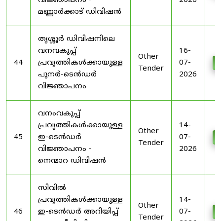
വിജ്ഞാപനം -
2026
മണ്ണാർക്കാട് ഡിവിഷൻ
തൃശ്ശൂർ ഡിവിഷനിലെ
വനവകുപ്പ്
16-
Other
44
പ്രവൃത്തികൾക്കായുള്ള
07-
D
Tender
പുനർ-ടെൻഡർ
2026
വിജ്ഞാപനം
വനംവകുപ്പ്
പ്രവൃത്തികൾക്കായുള്ള
14-
Other
45
ഇ-ടെൻഡർ
07-
D
Tender
വിജ്ഞാപനം -
2026
നെന്മാറ ഡിവിഷൻ
സിവിൽ
പ്രവൃത്തികൾക്കായുള്ള
14-
Other
46
ഇ-ടെൻഡർ അറിയിപ്പ്
07-
D
Tender