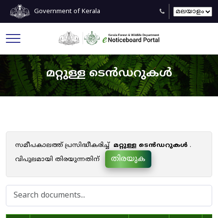
Government of Kerala
മറ്റുള്ള ടെൻഡറുകൾ
സമീപകാലത്ത് പ്രസിദ്ധീകരിച്ച്
മറ്റുള്ള ടെൻഡറുകൾ
.
തിരയുക
വിപുലമായി തിരയുന്നതിന്