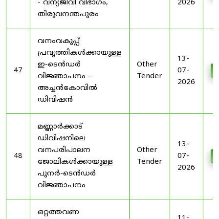
- വന്യജീവി വിഭാഗം,
2026
തിരുവനന്തപുരം
വനംവകുപ്പ്
പ്രവൃത്തികൾക്കായുള്ള
13-
ഇ-ടെൻഡർ
Other
47
07-
D
വിജ്ഞാപനം -
Tender
2026
അച്ചൻകോവിൽ
ഡിവിഷൻ
മണ്ണാർക്കാട്
ഡിവിഷനിലെ
13-
വനപരിപാലന
Other
48
07-
D
ജോലികൾക്കായുള്ള
Tender
2026
പുനർ-ടെൻഡർ
വിജ്ഞാപനം
ഒറ്റത്തവണ
11-