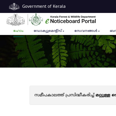
Government of Kerala
ഹോം
ഡോക്യുമെൻ്റ്സ്
സേവനങ്ങൾ
ബന
സമീപകാലത്ത് പ്രസിദ്ധീകരിച്ച്
മറ്റുള്