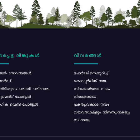
പ്പെട്ട ലിങ്കുകൾ
വിവരങ്ങൾ
ൻ സേവനങ്ങൾ
പോര്‍ട്ടലിനെക്കുറിച്ച്
ോർഡ്
ഹൈപ്പർലിങ്ക് നയം
്ത്രിയുടെ പരാതി പരിഹാരം
സ്വകാര്യതാ നയം
മെൻ്റ് പോർട്ടൽ
നിരാകരണം
ിക വെബ് പോർട്ടൽ
പകർപ്പവകാശ നയം
വ്യവസ്ഥകളും നിബന്ധനകളും
സഹായം