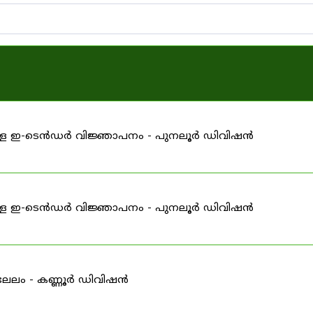
ള്ള ഇ-ടെൻഡർ വിജ്ഞാപനം - പുനലൂർ ഡിവിഷൻ
ള്ള ഇ-ടെൻഡർ വിജ്ഞാപനം - പുനലൂർ ഡിവിഷൻ
-ലേലം - കണ്ണൂർ ഡിവിഷൻ