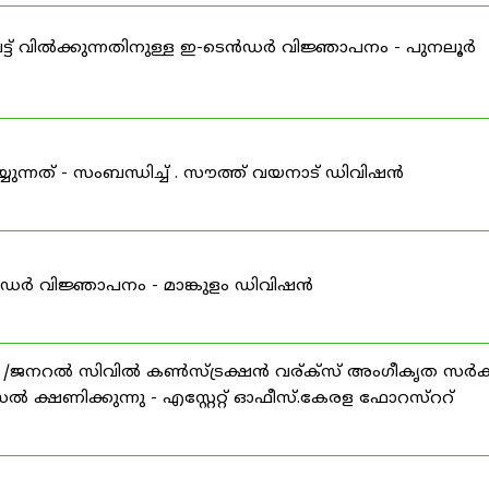
്ട് വിൽക്കുന്നതിനുള്ള ഇ-ടെൻഡർ വിജ്ഞാപനം - പുനലൂർ
്യുന്നത് - സംബന്ധിച്ച് . സൗത്ത് വയനാട് ഡിവിഷൻ
ഡർ വിജ്ഞാപനം - മാങ്കുളം ഡിവിഷൻ
സ് /ജനറൽ സിവിൽ കൺസ്ട്രക്ഷൻ വര്ക്സ് അംഗീകൃത സർക
്ഷണിക്കുന്നു - എസ്റ്റേറ്റ് ഓഫീസ്.കേരള ഫോറസ്ററ്