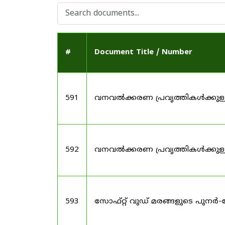
#
Document Title / Number
591
വനവൽക്കരണ പ്രവൃത്തികൾക്കു
592
വനവൽക്കരണ പ്രവൃത്തികൾക്കു
593
സോഫ്റ്റ് വുഡ് മരങ്ങളുടെ പുനർ