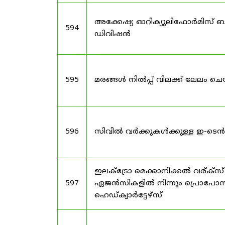
അക്കേഷ്യ ഓറിക്യുലിഫോർമിസ് ബട
594
ഡിവിഷൻ
595
മരങ്ങൾ നിൽപ്പ് വിലക്ക് ലേലം ചെയ
596
സിവിൽ വർക്കുകൾക്കുള്ള ഇ-ടെൻ
ഇലക്ട്രോ മെക്കാനിക്കൽ വര്ക്
597
ഏജൻസികളിൽ നിന്നും പ്രൊപോസൽ ക
ഹെഡ്ക്വാർട്ടേഴ്‌സ്