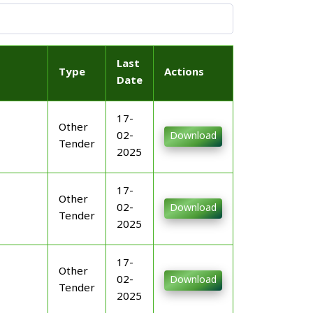
Last
Type
Actions
Date
17-
Other
02-
Download
Tender
2025
17-
Other
02-
Download
Tender
2025
17-
Other
02-
Download
Tender
2025