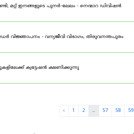
വണ്ടി, മറ്റ് ഇനങ്ങളുടെ പുനർ-ലേലം - നെന്മാറ ഡിവിഷൻ
ഡർ വിജ്ഞാപനം - വന്യജീവി വിഭാഗം, തിരുവനന്തപുരം
ിലേക്ക് ക്വട്ടേഷൻ ക്ഷണിക്കുന്നു
‹
1
2
...
57
58
59