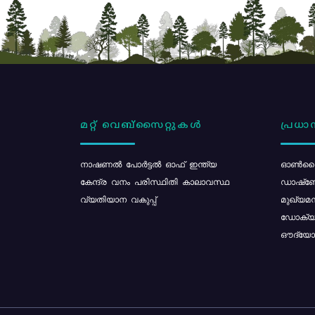
മറ്റ് വെബ്സൈറ്റുകൾ
പ്രധാന
നാഷണൽ പോർട്ടൽ ഓഫ് ഇന്ത്യ
ഓൺലൈ
കേന്ദ്ര വനം പരിസ്ഥിതി കാലാവസ്ഥ
ഡാഷ്ബ
വ്യതിയാന വകുപ്പ്
മുഖ്യമന
ഡോക്യു
ഔദ്യോഗ