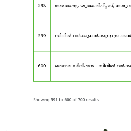
598
അക്കേഷ്യ, യൂക്കാലിപ്റ്റസ്, കശു
599
സിവിൽ വർക്കുകൾക്കുള്ള ഇ-ടെൻ
600
തെന്മല ഡിവിഷൻ - സിവിൽ വർക്കുകള
Showing
591
to
600
of
700
results