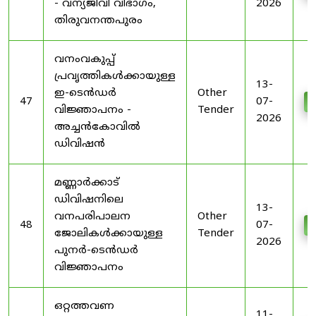
- വന്യജീവി വിഭാഗം,
2026
തിരുവനന്തപുരം
വനംവകുപ്പ്
പ്രവൃത്തികൾക്കായുള്ള
13-
ഇ-ടെൻഡർ
Other
47
07-
D
വിജ്ഞാപനം -
Tender
2026
അച്ചൻകോവിൽ
ഡിവിഷൻ
മണ്ണാർക്കാട്
ഡിവിഷനിലെ
13-
വനപരിപാലന
Other
48
07-
D
ജോലികൾക്കായുള്ള
Tender
2026
പുനർ-ടെൻഡർ
വിജ്ഞാപനം
ഒറ്റത്തവണ
11-