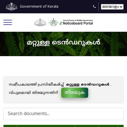
Government of Kerala
മറ്റുള്ള ടെൻഡറുകൾ
സമീപകാലത്ത് പ്രസിദ്ധീകരിച്ച്
മറ്റുള്ള ടെൻഡറുകൾ
.
തിരയുക
വിപുലമായി തിരയുന്നതിന്