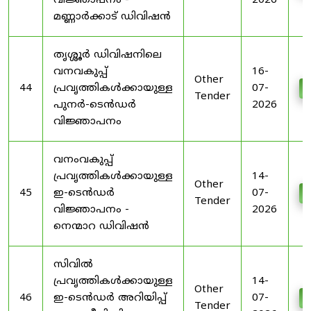
വിജ്ഞാപനം -
2026
മണ്ണാർക്കാട് ഡിവിഷൻ
തൃശ്ശൂർ ഡിവിഷനിലെ
വനവകുപ്പ്
16-
Other
44
പ്രവൃത്തികൾക്കായുള്ള
07-
D
Tender
പുനർ-ടെൻഡർ
2026
വിജ്ഞാപനം
വനംവകുപ്പ്
പ്രവൃത്തികൾക്കായുള്ള
14-
Other
45
ഇ-ടെൻഡർ
07-
D
Tender
വിജ്ഞാപനം -
2026
നെന്മാറ ഡിവിഷൻ
സിവിൽ
പ്രവൃത്തികൾക്കായുള്ള
14-
Other
46
ഇ-ടെൻഡർ അറിയിപ്പ്
07-
D
Tender