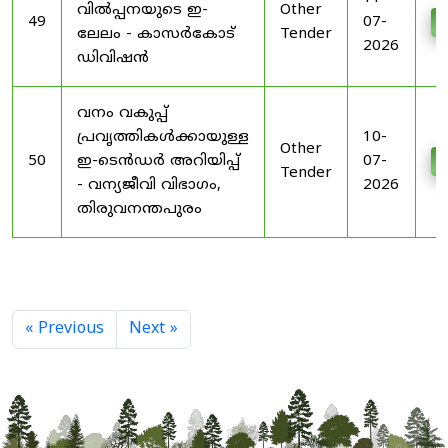
വിൽപ്പനയുടെ ഇ-
Other
49
07-
D
ലേലം - കാസർകോട്
Tender
2026
ഡിവിഷൻ
വനം വകുപ്പ്
പ്രവൃത്തികൾക്കായുള്ള
10-
Other
50
ഇ-ടെൻഡർ അറിയിപ്പ്
07-
D
Tender
- വന്യജീവി വിഭാഗം,
2026
തിരുവനന്തപുരം
« Previous
Next »