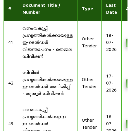
Document Title /
Last
#
Type
Ac
Number
Date
വനംവകുപ്പ്
പ്രവൃത്തികൾക്കായുള്ള
18-
Other
41
ഇ-ടെൻഡർ
07-
D
Tender
വിജ്ഞാപനം - തെന്മല
2026
ഡിവിഷൻ
സിവിൽ
17-
പ്രവൃത്തികൾക്കായുള്ള
Other
42
07-
D
ഇ-ടെൻഡർ അറിയിപ്പ്
Tender
2026
- തൃശൂർ ഡിവിഷൻ
വനംവകുപ്പ്
പ്രവൃത്തികൾക്കുള്ള
16-
Other
43
ഇ-ടെൻഡർ
07-
D
Tender