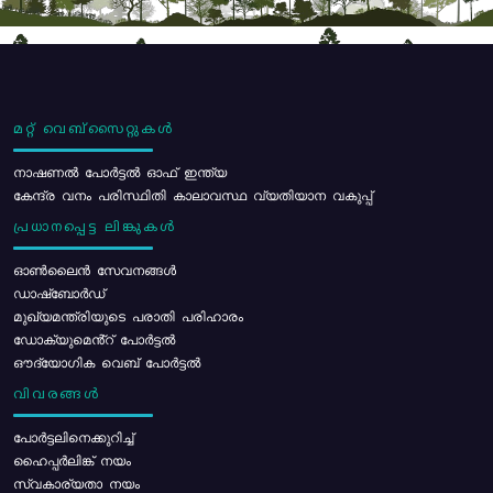
മറ്റ് വെബ്സൈറ്റുകൾ
നാഷണൽ പോർട്ടൽ ഓഫ് ഇന്ത്യ
കേന്ദ്ര വനം പരിസ്ഥിതി കാലാവസ്ഥ വ്യതിയാന വകുപ്പ്
പ്രധാനപ്പെട്ട ലിങ്കുകൾ
ഓൺലൈൻ സേവനങ്ങൾ
ഡാഷ്ബോർഡ്
മുഖ്യമന്ത്രിയുടെ പരാതി പരിഹാരം
ഡോക്യുമെൻ്റ് പോർട്ടൽ
ഔദ്യോഗിക വെബ് പോർട്ടൽ
വിവരങ്ങൾ
പോര്‍ട്ടലിനെക്കുറിച്ച്
ഹൈപ്പർലിങ്ക് നയം
സ്വകാര്യതാ നയം