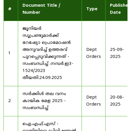
Document Title /
Published
#
Type
Number
Date
ജൂനിയർ
സൂപ്രണ്ടുമാർക്ക്
റേഷ്യോ പ്രൊമോഷൻ
അനുവദിച്ച് ഉത്തരവ്
Dept
25-09-
1
പുറപ്പെടുവിക്കുന്നത് -
Orders
2025
സംബന്ധിച്ച് .നമ്പർ.ഇ3-
1524/2023
തീയതി:24.09.2025
സർക്കിൾ തല വനം
Dept
20-08-
2
കായിക മേള 2025 -
Orders
2025
സംബന്ധിച്ച്
ഐ.എഫ്.എസ് -