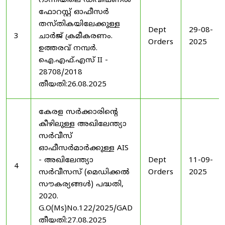
റാന്നിയിലെ ഡിവിഷണൽ
ഫോറസ്റ്റ് ഓഫീസർ
തസ്തികയിലേക്കുള്ള
Dept
29-08-
3
ചാർജ് ക്രമീകരണം.
Orders
2025
ഉത്തരവ് നമ്പർ.
ഐ.എഫ്.എസ് II -
28708/2018
തീയതി:26.08.2025
കേരള സർക്കാരിന്റെ
കീഴിലുള്ള അഖിലേന്ത്യാ
സർവീസ്
ഓഫീസർമാർക്കുള്ള AIS
- അഖിലേന്ത്യാ
Dept
11-09-
4
സർവീസസ് (മെഡിക്കൽ
Orders
2025
സൗകര്യങ്ങൾ) പദ്ധതി,
2020.
G.O(Ms)No.122/2025/GAD
തീയതി:27.08.2025