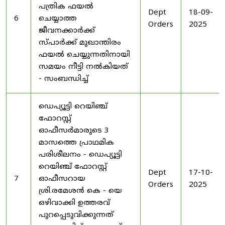
പത്രിക ഫയൽ
Dept
18-09-
6
ചെയ്യാത്ത
Orders
2025
ജീവനക്കാർക്ക്
സ്പാർക്ക് മുഖാന്തിരം
ഫയൽ ചെയ്യുന്നതിനായി
സമയം നീട്ടി നൽകിയത്
- സംബന്ധിച്ച്
ഡെപ്യൂട്ടി റെയിഞ്ച്
ഫോറസ്റ്റ്
ഓഫീസർമാരുടെ 3
മാസത്തെ പ്രാഥമിക
പരിശീലനം - ഡെപ്യൂട്ടി
റെയിഞ്ച് ഫോറസ്റ്റ്
Dept
17-10-
7
ഓഫീസറായ
Orders
2025
ശ്രി.രമേശൻ കെ - യെ
ഒഴിവാക്കി ഉത്തരവ്
പുറപ്പെടുവിക്കുന്നത്