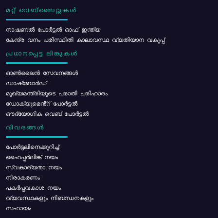
മറ്റ് വെബ്സൈറ്റുകൾ
നാഷണൽ പോർട്ടൽ ഓഫ് ഇന്ത്യ
കേന്ദ്ര വനം പരിസ്ഥിതി കാലാവസ്ഥ വ്യതിയാന വകുപ്പ്
പ്രധാനപ്പെട്ട ലിങ്കുകൾ
ഓൺലൈൻ സേവനങ്ങൾ
ഡാഷ്ബോർഡ്
മുഖ്യമന്ത്രിയുടെ പരാതി പരിഹാരം
ഡോക്യുമെൻ്റ് പോർട്ടൽ
ഔദ്യോഗിക വെബ് പോർട്ടൽ
വിവരങ്ങൾ
പോര്‍ട്ടലിനെക്കുറിച്ച്
ഹൈപ്പർലിങ്ക് നയം
സ്വകാര്യതാ നയം
നിരാകരണം
പകർപ്പവകാശ നയം
വ്യവസ്ഥകളും നിബന്ധനകളും
സഹായം