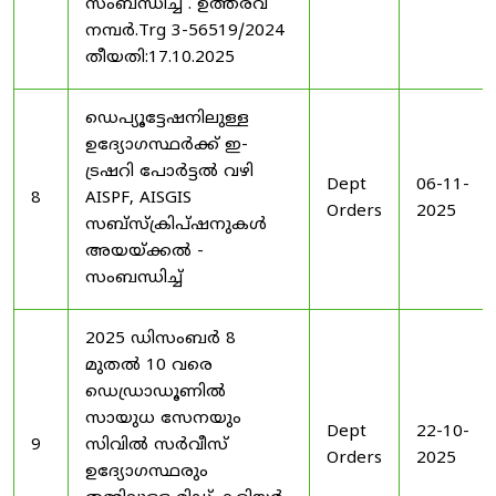
സംബന്ധിച്ച് . ഉത്തരവ്
നമ്പർ.Trg 3-56519/2024
തീയതി:17.10.2025
ഡെപ്യൂട്ടേഷനിലുള്ള
ഉദ്യോഗസ്ഥർക്ക് ഇ-
ട്രഷറി പോർട്ടൽ വഴി
Dept
06-11-
8
AISPF, AISGIS
Orders
2025
സബ്‌സ്‌ക്രിപ്‌ഷനുകൾ
അയയ്ക്കൽ -
സംബന്ധിച്ച്
2025 ഡിസംബർ 8
മുതൽ 10 വരെ
ഡെഡ്രാഡൂണിൽ
സായുധ സേനയും
Dept
22-10-
9
സിവിൽ സർവീസ്
Orders
2025
ഉദ്യോഗസ്ഥരും