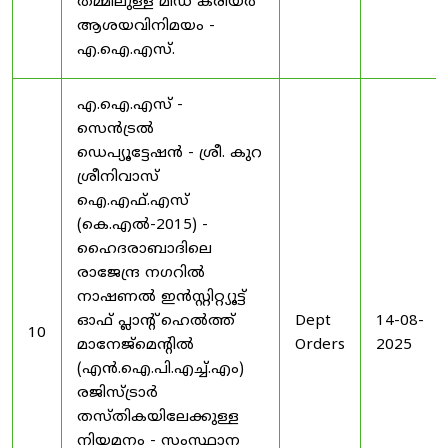
തമ്മിലുള്ള മിഡ് കരിയർ
ആശയവിനിമയം -
എ.ഐ.എസ്.
എ.ഐ.എസ് -
സെൻട്രൽ
ഡെപ്യൂട്ടേഷൻ - ശ്രീ. കുറ
ശ്രീനിവാസ്
ഐ.എഫ്.എസ്
(കെ.എൽ-2015) -
ഹൈദരാബാദിലെ
രാജേന്ദ്ര നഗറിൽ
നാഷണൽ ഇൻസ്റ്റിറ്റ്യൂട്ട്
ഓഫ് പ്ലാന്റ് ഹെൽത്ത്
Dept
14-08-
10
മാനേജ്‌മെന്റിൽ
Orders
2025
(എൻ.ഐ.പി.എച്ച്.എം)
രജിസ്ട്രാർ
തസ്തികയിലേക്കുള്ള
നിയമനം - സംസ്ഥാന