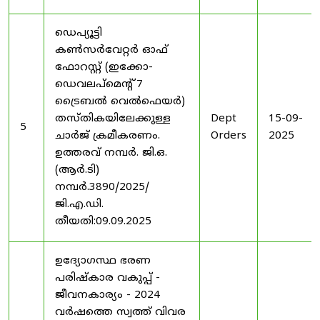
ഡെപ്യൂട്ടി
കൺസർവേറ്റർ ഓഫ്
ഫോറസ്റ്റ് (ഇക്കോ-
ഡെവലപ്മെന്റ് 7
ട്രൈബൽ വെൽഫെയർ)
തസ്തികയിലേക്കുള്ള
Dept
15-09-
5
ചാർജ് ക്രമീകരണം.
Orders
2025
ഉത്തരവ് നമ്പർ. ജി.ഒ.
(ആർ.ടി)
നമ്പർ.3890/2025/
ജി.എ.ഡി.
തീയതി:09.09.2025
ഉദ്യോഗസ്ഥ ഭരണ
പരിഷ്കാര വകുപ്പ് -
ജീവനകാര്യം - 2024
വർഷത്തെ സ്വത്ത് വിവര