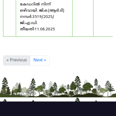
കേഡറിൽ നിന്ന്
ഒഴിവായി. ജി.ഒ.(ആർ.ടി)
നമ്പർ.3519/2025/
ജി.എ.ഡി.
തീയതി:11.08.2025
« Previous
Next »