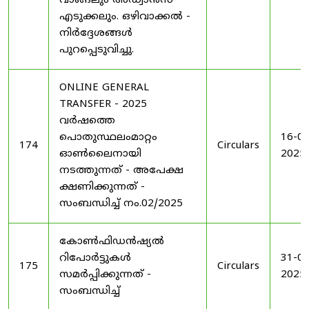
വാങ്ങലും അഡ്വാൻസ്
എടുക്കലും. ഒഴിവാക്കൽ -
നിർദ്ദേശങ്ങൾ
പുറപ്പെടുവിച്ചു.
ONLINE GENERAL
TRANSFER - 2025
വർഷത്തെ
പൊതുസ്ഥലംമാറ്റം
16-04
174
Circulars
ഓൺലൈനായി
2025
നടത്തുന്നത് - അപേക്ഷ
ക്ഷണിക്കുന്നത് -
സംബന്ധിച്ച് നം.02/2025
കോൺഫിഡൻഷ്യൽ
റിപോർട്ടുകൾ
31-05
175
Circulars
സമർപ്പിക്കുന്നത് -
2025
സംബന്ധിച്ച്