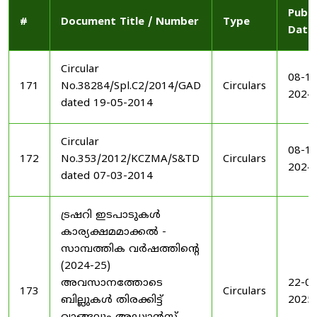
Publi
#
Document Title / Number
Type
Date
Circular
08-11
171
No.38284/Spl.C2/2014/GAD
Circulars
2024
dated 19-05-2014
Circular
08-11
172
No.353/2012/KCZMA/S&TD
Circulars
2024
dated 07-03-2014
ട്രഷറി ഇടപാടുകൾ
കാര്യക്ഷമമാക്കൽ -
സാമ്പത്തിക വർഷത്തിന്റെ
(2024-25)
അവസാനത്തോടെ
22-03
173
Circulars
ബില്ലുകൾ തിരക്കിട്ട്
2025