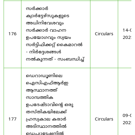
സർക്കാർ
ക്വാർട്ടേഴ്സുകളുടെ
അധിനിവേശവും
സർക്കാർ വാഹന
14-08
176
Circulars
ഉപയോഗവും സ്വയം
2025
സർട്ടിഫിക്കറ്റ് കൈമാറൽ
- നിർദ്ദേശങ്ങൾ
നൽകുന്നത് - സംബന്ധിച്ച്
ഡെറാഡൂണിലെ
ഐസിഎഫ്ആർഇ
ആസ്ഥാനത്ത്
സാമ്പത്തിക
ഉപദേഷ്ടാവിന്റെ ഒരു
തസ്തികയിലേക്ക്
09-09
177
ഹ്രസ്വകാല കരാർ
Circulars
2025
അടിസ്ഥാനത്തിൽ
ഡെപ്യൂട്ടേഷനിൽ