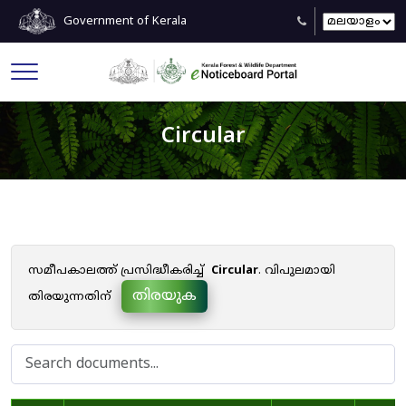
Government of Kerala
Circular
സമീപകാലത്ത് പ്രസിദ്ധീകരിച്ച്
Circular
. വിപുലമായി
തിരയുക
തിരയുന്നതിന്