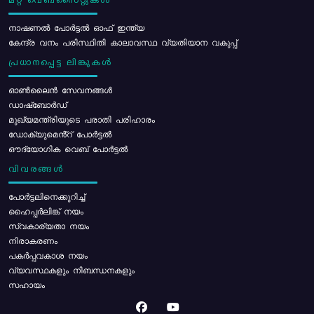
മറ്റ് വെബ്സൈറ്റുകൾ
നാഷണൽ പോർട്ടൽ ഓഫ് ഇന്ത്യ
കേന്ദ്ര വനം പരിസ്ഥിതി കാലാവസ്ഥ വ്യതിയാന വകുപ്പ്
പ്രധാനപ്പെട്ട ലിങ്കുകൾ
ഓൺലൈൻ സേവനങ്ങൾ
ഡാഷ്ബോർഡ്
മുഖ്യമന്ത്രിയുടെ പരാതി പരിഹാരം
ഡോക്യുമെൻ്റ് പോർട്ടൽ
ഔദ്യോഗിക വെബ് പോർട്ടൽ
വിവരങ്ങൾ
പോര്‍ട്ടലിനെക്കുറിച്ച്
ഹൈപ്പർലിങ്ക് നയം
സ്വകാര്യതാ നയം
നിരാകരണം
പകർപ്പവകാശ നയം
വ്യവസ്ഥകളും നിബന്ധനകളും
സഹായം