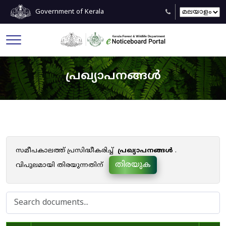
Government of Kerala
പ്രഖ്യാപനങ്ങൾ
സമീപകാലത്ത് പ്രസിദ്ധീകരിച്ച്
പ്രഖ്യാപനങ്ങൾ
.
തിരയുക
വിപുലമായി തിരയുന്നതിന്