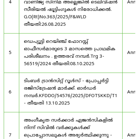
4
വാണിജ്യ സിനിമ അല്ലെങ്കിൽ ടെലിവിഷൻ
Anno
സീരിയൽ ഷൂട്ടിംഗുകൾ നിരോധിക്കൽ.
G.O(Rt)No.363/2025/F&WLD
തീയതി:26.08.2025
ഡെപ്യൂട്ടി റെയിഞ്ച് ഫോറസ്റ്റ്
ഓഫീസർമാരുടെ 3 മാസത്തെ പ്രാഥമിക
5
Anno
പരിശീലനം . ഉത്തരവ് നമ്പർ.Trg 3-
56519/2024 തീയതി:08.10.2025
ടിംബർ ട്രാൻസിറ്റ് റൂൾസ് - പ്രോപ്പർട്ടി
രജിസ്ട്രേഷൻ മാർക്ക്. ഓർഡർ
6
Anno
നമ്പർ.KFDDO/54576/2025/DFOTSKKD/T1
- തീയതി 13.10.2025
അംഗീകൃത സർക്കാർ ഏജൻസികളിൽ
നിന്ന് സിവിൽ വർക്കുകൾക്ക്
7
പ്രൊപ്പോസലുകൾ അഭ്യർത്ഥിക്കുന്നു -
Anno