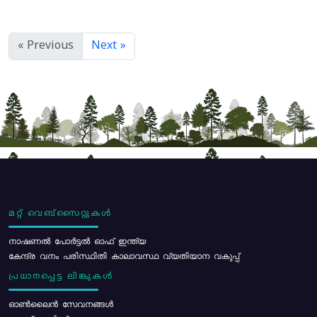
« Previous
Next »
മറ്റ് വെബ്സൈറ്റുകൾ
നാഷണൽ പോർട്ടൽ ഓഫ് ഇന്ത്യ
കേന്ദ്ര വനം പരിസ്ഥിതി കാലാവസ്ഥ വ്യതിയാന വകുപ്പ്
പ്രധാനപ്പെട്ട ലിങ്കുകൾ
ഓൺലൈൻ സേവനങ്ങൾ