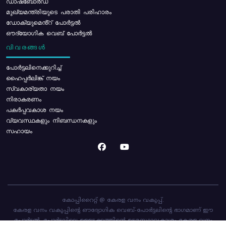
ഡാഷ്ബോർഡ്
മുഖ്യമന്ത്രിയുടെ പരാതി പരിഹാരം
ഡോക്യുമെൻ്റ് പോർട്ടൽ
ഔദ്യോഗിക വെബ് പോർട്ടൽ
വിവരങ്ങൾ
പോര്‍ട്ടലിനെക്കുറിച്ച്
ഹൈപ്പർലിങ്ക് നയം
സ്വകാര്യതാ നയം
നിരാകരണം
പകർപ്പവകാശ നയം
വ്യവസ്ഥകളും നിബന്ധനകളും
സഹായം
കോപ്പിറൈറ്റ് @ കേരള വനം വകുപ്പ്.
കേരള വനം വകുപ്പിന്റെ ഔദ്യോഗിക വെബ്-പോർട്ടലിന്റെ ഭാഗമാണ് ഈ
പോർട്ടൽ. പോർട്ടലിലെ ഉള്ളടക്കത്തിന്റെ ഉടമസ്ഥാവകാശം കേരള വനം