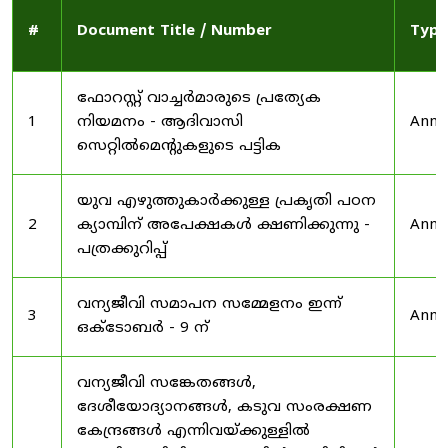
#
Document Title / Number
Type
ഫോറസ്റ്റ് വാച്ചർമാരുടെ പ്രത്യേക
1
നിയമനം - ആദിവാസി
Anno
സെറ്റിൽമെന്റുകളുടെ പട്ടിക
യുവ എഴുത്തുകാർക്കുള്ള പ്രകൃതി പഠന
2
ക്യാമ്പിന് അപേക്ഷകൾ ക്ഷണിക്കുന്നു -
Anno
പത്രക്കുറിപ്പ്
വന്യജീവി സമാപന സമ്മേളനം ഇന്ന്
3
Anno
ഒക്ടോബർ - 9 ന്
വന്യജീവി സങ്കേതങ്ങൾ,
ദേശീയോദ്യാനങ്ങൾ, കടുവ സംരക്ഷണ
കേന്ദ്രങ്ങൾ എന്നിവയ്ക്കുള്ളിൽ