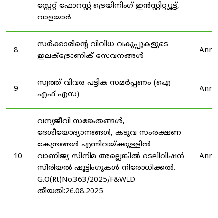
സ്റ്റേറ്റ് ഫോറസ്റ്റ് ട്രെയിനിംഗ് ഇൻസ്റ്റിറ്റ്യൂട്ട്,
വാളയാർ
സർക്കാരിന്റെ വിവിധ വകുപ്പുകളുടെ
8
Anno
ഇലക്ട്രോണിക് സേവനങ്ങൾ
സ്വത്ത് വിവര പട്ടിക സമർപ്പണം (ഐ
9
Anno
എഫ് എസ)
വന്യജീവി സങ്കേതങ്ങൾ,
ദേശീയോദ്യാനങ്ങൾ, കടുവ സംരക്ഷണ
കേന്ദ്രങ്ങൾ എന്നിവയ്ക്കുള്ളിൽ
10
വാണിജ്യ സിനിമ അല്ലെങ്കിൽ ടെലിവിഷൻ
Anno
സീരിയൽ ഷൂട്ടിംഗുകൾ നിരോധിക്കൽ.
G.O(Rt)No.363/2025/F&WLD
തീയതി:26.08.2025