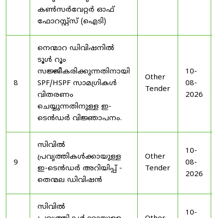
കൺസർവേറ്റർ ഓഫ്
ഫോറസ്റ്റ്സ് (ഐടി)
നെന്മാറ ഡിവിഷനിൽ
ടൂൾ റൂം
സജ്ജീകരിക്കുന്നതിനായി
10-
Other
8
SPF/HSPF സാമഗ്രികൾ
08-
Tender
വിതരണം
2026
ചെയ്യുന്നതിനുള്ള ഇ-
ടെൻഡർ വിജ്ഞാപനം.
സിവിൽ
10-
പ്രവൃത്തികൾക്കായുള്ള
Other
9
08-
ഇ-ടെൻഡർ അറിയിപ്പ് -
Tender
2026
തെന്മല ഡിവിഷൻ
സിവിൽ
10-