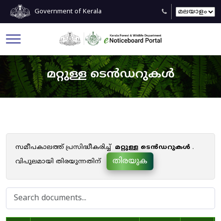
Government of Kerala
മറ്റുള്ള ടെൻഡറുകൾ
സമീപകാലത്ത് പ്രസിദ്ധീകരിച്ച്
മറ്റുള്ള ടെൻഡറുകൾ
.
തിരയുക
വിപുലമായി തിരയുന്നതിന്