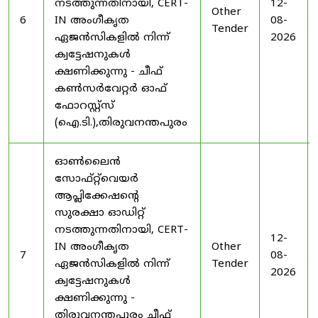
നടത്തുന്നതിനായി, CERT-
12-
Other
6
IN അംഗീകൃത
08-
Tender
ഏജൻസികളിൽ നിന്ന്
2026
ക്വട്ടേഷനുകൾ
ക്ഷണിക്കുന്നു - ചീഫ്
കൺസർവേറ്റർ ഓഫ്
ഫോറസ്റ്റ്സ്
(ഐ.ടി.),തിരുവനന്തപുരം
ഓൺലൈൻ
സോഫ്റ്റ്‌വെയർ
ആപ്ലിക്കേഷന്റെ
സുരക്ഷാ ഓഡിറ്റ്
നടത്തുന്നതിനായി, CERT-
12-
IN അംഗീകൃത
Other
7
08-
ഏജൻസികളിൽ നിന്ന്
Tender
2026
ക്വട്ടേഷനുകൾ
ക്ഷണിക്കുന്നു -
തിരുവനന്തപുരം ചീഫ്