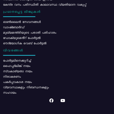
കേന്ദ്ര വനം പരിസ്ഥിതി കാലാവസ്ഥ വ്യതിയാന വകുപ്പ്
പ്രധാനപ്പെട്ട ലിങ്കുകൾ
ഓൺലൈൻ സേവനങ്ങൾ
ഡാഷ്ബോർഡ്
മുഖ്യമന്ത്രിയുടെ പരാതി പരിഹാരം
ഡോക്യുമെൻ്റ് പോർട്ടൽ
ഔദ്യോഗിക വെബ് പോർട്ടൽ
വിവരങ്ങൾ
പോര്‍ട്ടലിനെക്കുറിച്ച്
ഹൈപ്പർലിങ്ക് നയം
സ്വകാര്യതാ നയം
നിരാകരണം
പകർപ്പവകാശ നയം
വ്യവസ്ഥകളും നിബന്ധനകളും
സഹായം