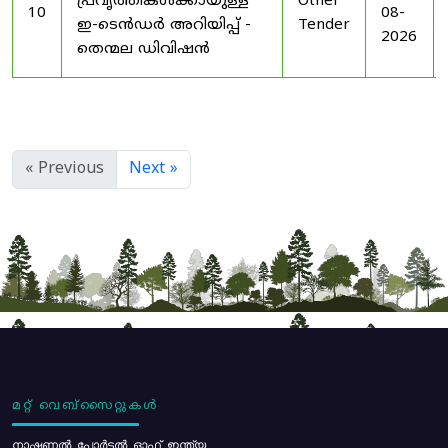
പ്രവൃത്തികൾക്കായുള്ള
Other
10
08-
ഇ-ടെൻഡർ അറിയിപ്പ് -
Tender
2026
തെന്മല ഡിവിഷൻ
« Previous
Next »
മറ്റ് വെബ്സൈറ്റുകൾ
നാഷണൽ പോർട്ടൽ ഓഫ് ഇന്ത്യ