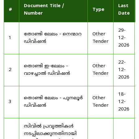
Document Title /
Last
#
Type
Number
Date
29-
തോണ്ടി ലേലം - നെന്മാറ
Other
1
12-
ഡിവിഷൻ
Tender
2026
22-
തൊണ്ടി ഇ-ലേലം -
Other
2
12-
വാഴച്ചാൽ ഡിവിഷൻ
Tender
2026
18-
തൊണ്ടി ലേലം - പുനലൂർ
Other
3
12-
ഡിവിഷൻ
Tender
2026
സിവിൽ പ്രവൃത്തികൾ
നടപ്പിലാക്കുന്നതിനായി