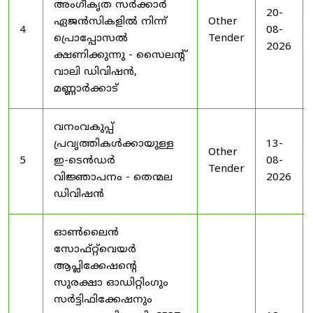
അംഗീകൃത സർക്കാർ
20-
ഏജൻസികളിൽ നിന്ന്
Other
4
08-
പ്രൊപ്പോസൽ
Tender
2026
ക്ഷണിക്കുന്നു - സൈലന്റ്
വാലി ഡിവിഷൻ,
മണ്ണാർക്കാട്
വനംവകുപ്പ്
പ്രവൃത്തികൾക്കായുള്ള
13-
Other
5
ഇ-ടെൻഡർ
08-
Tender
വിജ്ഞാപനം - തെന്മല
2026
ഡിവിഷൻ
ഓൺലൈൻ
സോഫ്റ്റ്‌വെയർ
ആപ്ലിക്കേഷന്റെ
സുരക്ഷാ ഓഡിറ്റിംഗും
സർട്ടിഫിക്കേഷനും