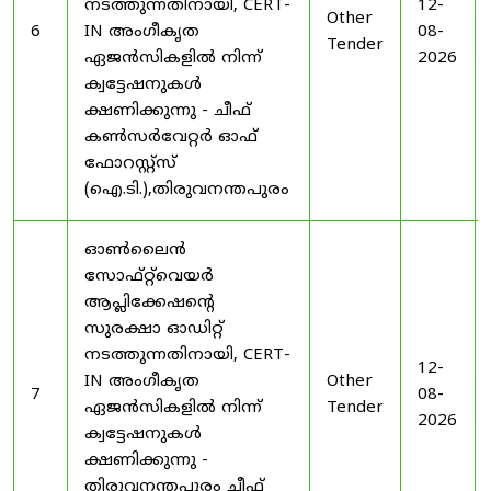
നടത്തുന്നതിനായി, CERT-
12-
Other
6
IN അംഗീകൃത
08-
Tender
ഏജൻസികളിൽ നിന്ന്
2026
ക്വട്ടേഷനുകൾ
ക്ഷണിക്കുന്നു - ചീഫ്
കൺസർവേറ്റർ ഓഫ്
ഫോറസ്റ്റ്സ്
(ഐ.ടി.),തിരുവനന്തപുരം
ഓൺലൈൻ
സോഫ്റ്റ്‌വെയർ
ആപ്ലിക്കേഷന്റെ
സുരക്ഷാ ഓഡിറ്റ്
നടത്തുന്നതിനായി, CERT-
12-
IN അംഗീകൃത
Other
7
08-
ഏജൻസികളിൽ നിന്ന്
Tender
2026
ക്വട്ടേഷനുകൾ
ക്ഷണിക്കുന്നു -
തിരുവനന്തപുരം ചീഫ്