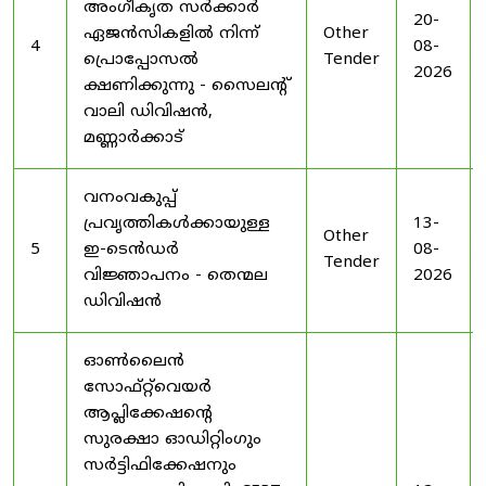
അംഗീകൃത സർക്കാർ
20-
ഏജൻസികളിൽ നിന്ന്
Other
4
08-
പ്രൊപ്പോസൽ
Tender
2026
ക്ഷണിക്കുന്നു - സൈലന്റ്
വാലി ഡിവിഷൻ,
മണ്ണാർക്കാട്
വനംവകുപ്പ്
പ്രവൃത്തികൾക്കായുള്ള
13-
Other
5
ഇ-ടെൻഡർ
08-
Tender
വിജ്ഞാപനം - തെന്മല
2026
ഡിവിഷൻ
ഓൺലൈൻ
സോഫ്റ്റ്‌വെയർ
ആപ്ലിക്കേഷന്റെ
സുരക്ഷാ ഓഡിറ്റിംഗും
സർട്ടിഫിക്കേഷനും