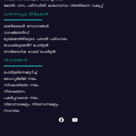
കേന്ദ്ര വനം പരിസ്ഥിതി കാലാവസ്ഥ വ്യതിയാന വകുപ്പ്
പ്രധാനപ്പെട്ട ലിങ്കുകൾ
ഓൺലൈൻ സേവനങ്ങൾ
ഡാഷ്ബോർഡ്
മുഖ്യമന്ത്രിയുടെ പരാതി പരിഹാരം
ഡോക്യുമെൻ്റ് പോർട്ടൽ
ഔദ്യോഗിക വെബ് പോർട്ടൽ
വിവരങ്ങൾ
പോര്‍ട്ടലിനെക്കുറിച്ച്
ഹൈപ്പർലിങ്ക് നയം
സ്വകാര്യതാ നയം
നിരാകരണം
പകർപ്പവകാശ നയം
വ്യവസ്ഥകളും നിബന്ധനകളും
സഹായം