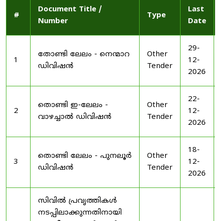
Document Title /
Last
#
Type
Number
Date
29-
തോണ്ടി ലേലം - നെന്മാറ
Other
1
12-
ഡിവിഷൻ
Tender
2026
22-
തൊണ്ടി ഇ-ലേലം -
Other
2
12-
വാഴച്ചാൽ ഡിവിഷൻ
Tender
2026
18-
തൊണ്ടി ലേലം - പുനലൂർ
Other
3
12-
ഡിവിഷൻ
Tender
2026
സിവിൽ പ്രവൃത്തികൾ
നടപ്പിലാക്കുന്നതിനായി