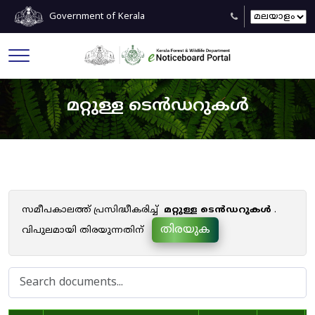
Government of Kerala
മറ്റുള്ള ടെൻഡറുകൾ
സമീപകാലത്ത് പ്രസിദ്ധീകരിച്ച്
മറ്റുള്ള ടെൻഡറുകൾ
.
തിരയുക
വിപുലമായി തിരയുന്നതിന്