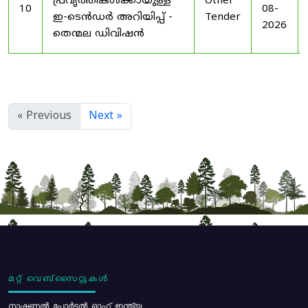
പ്രവൃത്തികൾക്കായുള്ള
Other
10
08-
ഇ-ടെൻഡർ അറിയിപ്പ് -
Tender
2026
തെന്മല ഡിവിഷൻ
« Previous
Next »
മറ്റ് വെബ്സൈറ്റുകൾ
നാഷണൽ പോർട്ടൽ ഓഫ് ഇന്ത്യ