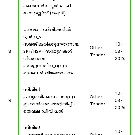
കൺസർവേറ്റർ ഓഫ്
ഫോറസ്റ്റ്സ് (ഐടി)
നെന്മാറ ഡിവിഷനിൽ
ടൂൾ റൂം
സജ്ജീകരിക്കുന്നതിനായി
10-
Other
8
SPF/HSPF സാമഗ്രികൾ
08-
Tender
വിതരണം
2026
ചെയ്യുന്നതിനുള്ള ഇ-
ടെൻഡർ വിജ്ഞാപനം.
സിവിൽ
10-
പ്രവൃത്തികൾക്കായുള്ള
Other
9
08-
ഇ-ടെൻഡർ അറിയിപ്പ് -
Tender
2026
തെന്മല ഡിവിഷൻ
സിവിൽ
10-