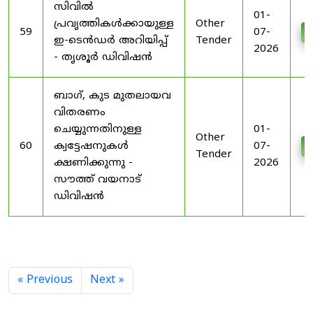
സിവിൽ
01-
പ്രവൃത്തികൾക്കായുള്ള
Other
59
07-
D
ഇ-ടെൻഡർ അറിയിപ്പ്
Tender
2026
- തൃശൂർ ഡിവിഷൻ
ബാഗ്, കുട മുതലായവ
വിതരണം
ചെയ്യുന്നതിനുള്ള
01-
Other
60
ക്വട്ടേഷനുകൾ
07-
D
Tender
ക്ഷണിക്കുന്നു -
2026
സൗത്ത് വയനാട്
ഡിവിഷൻ
« Previous
Next »