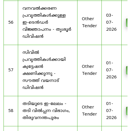
വനവൽക്കരണ
പ്രവൃത്തികൾക്കുള്ള
03-
Other
56
ഇ-ടെൻഡർ
07-
D
Tender
വിജ്ഞാപനം - തൃശൂർ
2026
ഡിവിഷൻ
സിവിൽ
പ്രവൃത്തികൾക്കായി
01-
ക്വട്ടേഷൻ
Other
57
07-
D
ക്ഷണിക്കുന്നു -
Tender
2026
സൗത്ത് വയനാട്
ഡിവിഷൻ
തടിയുടെ ഇ-ലേലം -
01-
Other
58
തടി വിൽപ്പന വിഭാഗം,
07-
D
Tender
തിരുവനന്തപുരം
2026