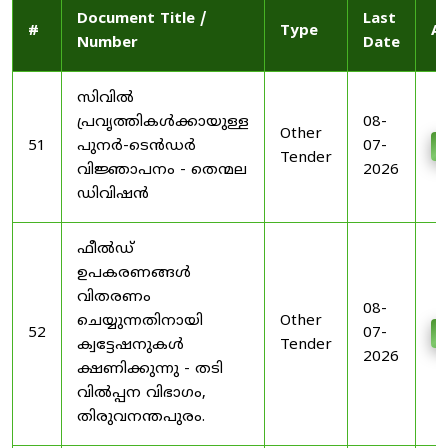
Document Title /
Last
#
Type
Ac
Number
Date
സിവിൽ
പ്രവൃത്തികൾക്കായുള്ള
08-
Other
51
പുനർ-ടെൻഡർ
07-
D
Tender
വിജ്ഞാപനം - തെന്മല
2026
ഡിവിഷൻ
ഫീൽഡ്
ഉപകരണങ്ങൾ
വിതരണം
08-
ചെയ്യുന്നതിനായി
Other
52
07-
D
ക്വട്ടേഷനുകൾ
Tender
2026
ക്ഷണിക്കുന്നു - തടി
വിൽപ്പന വിഭാഗം,
തിരുവനന്തപുരം.