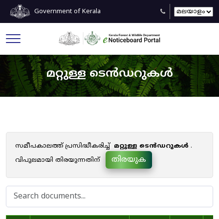
Government of Kerala
മറ്റുള്ള ടെൻഡറുകൾ
സമീപകാലത്ത് പ്രസിദ്ധീകരിച്ച്
മറ്റുള്ള ടെൻഡറുകൾ
.
തിരയുക
വിപുലമായി തിരയുന്നതിന്