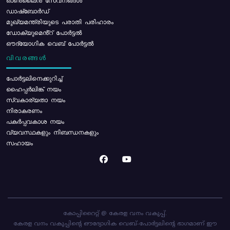
ഓൺലൈൻ സേവനങ്ങൾ
ഡാഷ്ബോർഡ്
മുഖ്യമന്ത്രിയുടെ പരാതി പരിഹാരം
ഡോക്യുമെൻ്റ് പോർട്ടൽ
ഔദ്യോഗിക വെബ് പോർട്ടൽ
വിവരങ്ങൾ
പോര്‍ട്ടലിനെക്കുറിച്ച്
ഹൈപ്പർലിങ്ക് നയം
സ്വകാര്യതാ നയം
നിരാകരണം
പകർപ്പവകാശ നയം
വ്യവസ്ഥകളും നിബന്ധനകളും
സഹായം
കോപ്പിറൈറ്റ് @ കേരള വനം വകുപ്പ്.
കേരള വനം വകുപ്പിന്റെ ഔദ്യോഗിക വെബ്-പോർട്ടലിന്റെ ഭാഗമാണ് ഈ