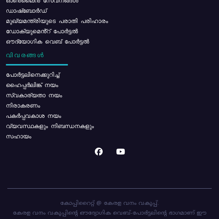
ഓൺലൈൻ സേവനങ്ങൾ
ഡാഷ്ബോർഡ്
മുഖ്യമന്ത്രിയുടെ പരാതി പരിഹാരം
ഡോക്യുമെൻ്റ് പോർട്ടൽ
ഔദ്യോഗിക വെബ് പോർട്ടൽ
വിവരങ്ങൾ
പോര്‍ട്ടലിനെക്കുറിച്ച്
ഹൈപ്പർലിങ്ക് നയം
സ്വകാര്യതാ നയം
നിരാകരണം
പകർപ്പവകാശ നയം
വ്യവസ്ഥകളും നിബന്ധനകളും
സഹായം
കോപ്പിറൈറ്റ് @ കേരള വനം വകുപ്പ്.
കേരള വനം വകുപ്പിന്റെ ഔദ്യോഗിക വെബ്-പോർട്ടലിന്റെ ഭാഗമാണ് ഈ