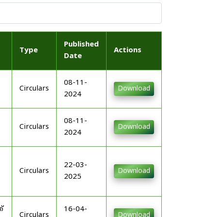
Published
Type
Actions
Date
08-11-
Circulars
Download
2024
08-11-
Circulars
Download
2024
22-03-
Circulars
Download
2025
്
16-04-
Circulars
Download