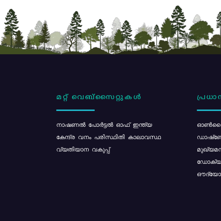
മറ്റ് വെബ്സൈറ്റുകൾ
പ്രധാന
നാഷണൽ പോർട്ടൽ ഓഫ് ഇന്ത്യ
ഓൺലൈ
കേന്ദ്ര വനം പരിസ്ഥിതി കാലാവസ്ഥ
ഡാഷ്ബ
വ്യതിയാന വകുപ്പ്
മുഖ്യമന
ഡോക്യു
ഔദ്യോഗ