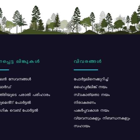
പ്പെട്ട ലിങ്കുകൾ
വിവരങ്ങൾ
ൻ സേവനങ്ങൾ
പോര്‍ട്ടലിനെക്കുറിച്ച്
ോർഡ്
ഹൈപ്പർലിങ്ക് നയം
്ത്രിയുടെ പരാതി പരിഹാരം
സ്വകാര്യതാ നയം
മെൻ്റ് പോർട്ടൽ
നിരാകരണം
ിക വെബ് പോർട്ടൽ
പകർപ്പവകാശ നയം
വ്യവസ്ഥകളും നിബന്ധനകളും
സഹായം