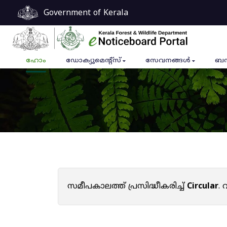
Government of Kerala
ഹോം
ഡോക്യുമെൻ്റ്സ്
സേവനങ്ങൾ
ബന
സമീപകാലത്ത് പ്രസിദ്ധീകരിച്ച്
Circular
.