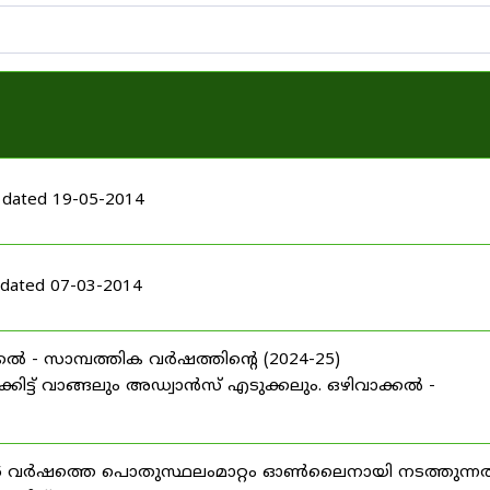
 dated 19-05-2014
dated 07-03-2014
ൽ - സാമ്പത്തിക വർഷത്തിന്റെ (2024-25)
ട്ട് വാങ്ങലും അഡ്വാൻസ് എടുക്കലും. ഒഴിവാക്കൽ -
025 വർഷത്തെ പൊതുസ്ഥലംമാറ്റം ഓൺലൈനായി നടത്തുന്നത