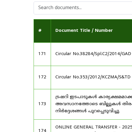
#
Document Title / Number
171
Circular No.38284/Spl.C2/2014/GAD
172
Circular No.353/2012/KCZMA/S&TD 
ട്രഷറി ഇടപാടുകൾ കാര്യക്ഷമമാക്ക
173
അവസാനത്തോടെ ബില്ലുകൾ തിരക്കി
നിർദ്ദേശങ്ങൾ പുറപ്പെടുവിച്ചു.
ONLINE GENERAL TRANSFER - 2
174