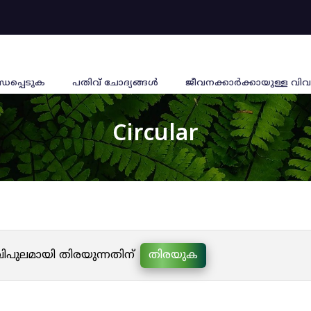
്ധപ്പെടുക
പതിവ് ചോദ്യങ്ങൾ
ജീവനക്കാര്‍ക്കായുള്ള വിവ
Circular
 വിപുലമായി തിരയുന്നതിന്
തിരയുക