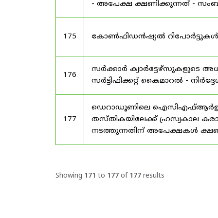
- അപേക്ഷ ക്ഷണിക്കുന്നത് - സംബന്
175
കോൺഫിഡൻഷ്യൽ റിപോർട്ടുകൾ സമർപ
സർക്കാർ ക്വാർട്ടേഴ്സുകളുടെ
176
സർട്ടിഫിക്കറ്റ് കൈമാറൽ - നിർദ്ദ
ഡെറാഡൂണിലെ ഐസിഎഫ്ആർഇ ആസ്ഥ
177
തസ്തികയിലേക്ക് ഹ്രസ്വകാല കര
നടത്തുന്നതിന് അപേക്ഷകൾ ക്ഷണിക
Showing
171
to
177
of
177
results