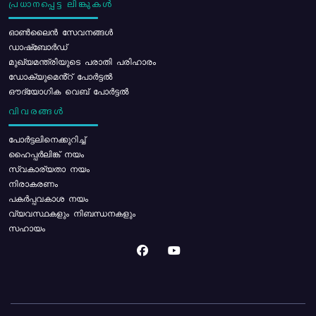
പ്രധാനപ്പെട്ട ലിങ്കുകൾ
ഓൺലൈൻ സേവനങ്ങൾ
ഡാഷ്ബോർഡ്
മുഖ്യമന്ത്രിയുടെ പരാതി പരിഹാരം
ഡോക്യുമെൻ്റ് പോർട്ടൽ
ഔദ്യോഗിക വെബ് പോർട്ടൽ
വിവരങ്ങൾ
പോര്‍ട്ടലിനെക്കുറിച്ച്
ഹൈപ്പർലിങ്ക് നയം
സ്വകാര്യതാ നയം
നിരാകരണം
പകർപ്പവകാശ നയം
വ്യവസ്ഥകളും നിബന്ധനകളും
സഹായം