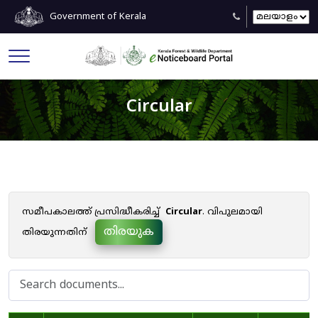
Government of Kerala
Circular
സമീപകാലത്ത് പ്രസിദ്ധീകരിച്ച്
Circular
. വിപുലമായി
തിരയുക
തിരയുന്നതിന്