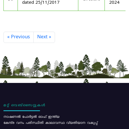
dated 25/11/2017
2024
« Previous
Next »
മറ്റ് വെബ്സൈറ്റുകൾ
നാഷണൽ പോർട്ടൽ ഓഫ് ഇന്ത്യ
കേന്ദ്ര വനം പരിസ്ഥിതി കാലാവസ്ഥ വ്യതിയാന വകുപ്പ്