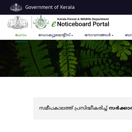
Government of Kerala
ഹോം
ഡോക്യുമെൻ്റ്സ്
സേവനങ്ങൾ
ബന
സമീപകാലത്ത് പ്രസിദ്ധീകരിച്ച്
സർക്കാ