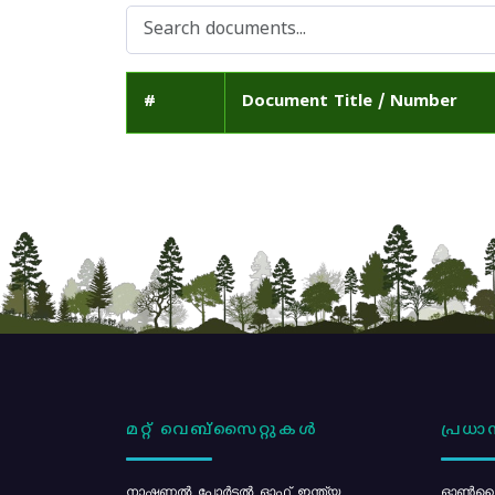
#
Document Title / Number
മറ്റ് വെബ്സൈറ്റുകൾ
പ്രധാന
നാഷണൽ പോർട്ടൽ ഓഫ് ഇന്ത്യ
ഓൺലൈ