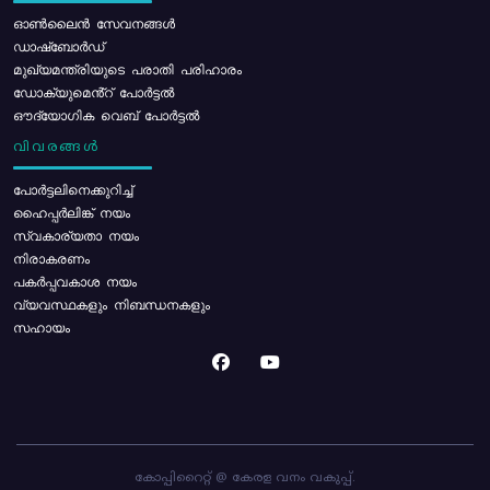
ഓൺലൈൻ സേവനങ്ങൾ
ഡാഷ്ബോർഡ്
മുഖ്യമന്ത്രിയുടെ പരാതി പരിഹാരം
ഡോക്യുമെൻ്റ് പോർട്ടൽ
ഔദ്യോഗിക വെബ് പോർട്ടൽ
വിവരങ്ങൾ
പോര്‍ട്ടലിനെക്കുറിച്ച്
ഹൈപ്പർലിങ്ക് നയം
സ്വകാര്യതാ നയം
നിരാകരണം
പകർപ്പവകാശ നയം
വ്യവസ്ഥകളും നിബന്ധനകളും
സഹായം
കോപ്പിറൈറ്റ് @ കേരള വനം വകുപ്പ്.