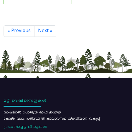
« Previous
Next »
മറ്റ് വെബ്സൈറ്റുകൾ
നാഷണൽ പോർട്ടൽ ഓഫ് ഇന്ത്യ
കേന്ദ്ര വനം പരിസ്ഥിതി കാലാവസ്ഥ വ്യതിയാന വകുപ്പ്
പ്രധാനപ്പെട്ട ലിങ്കുകൾ