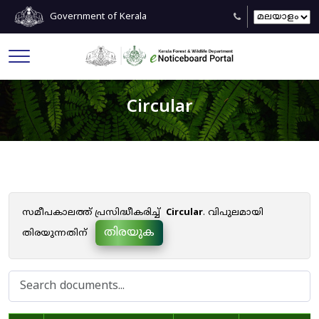
Government of Kerala
Circular
സമീപകാലത്ത് പ്രസിദ്ധീകരിച്ച്
Circular
. വിപുലമായി
തിരയുക
തിരയുന്നതിന്