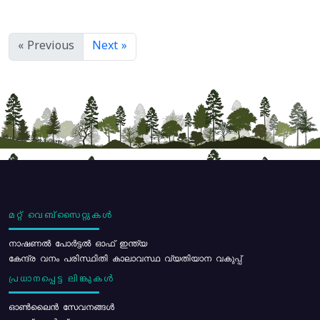
« Previous
Next »
മറ്റ് വെബ്സൈറ്റുകൾ
നാഷണൽ പോർട്ടൽ ഓഫ് ഇന്ത്യ
കേന്ദ്ര വനം പരിസ്ഥിതി കാലാവസ്ഥ വ്യതിയാന വകുപ്പ്
പ്രധാനപ്പെട്ട ലിങ്കുകൾ
ഓൺലൈൻ സേവനങ്ങൾ