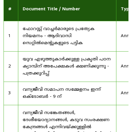
#
Document Title / Number
Type
ഫോറസ്റ്റ് വാച്ചർമാരുടെ പ്രത്യേക
1
നിയമനം - ആദിവാസി
Anno
സെറ്റിൽമെന്റുകളുടെ പട്ടിക
യുവ എഴുത്തുകാർക്കുള്ള പ്രകൃതി പഠന
2
ക്യാമ്പിന് അപേക്ഷകൾ ക്ഷണിക്കുന്നു -
Anno
പത്രക്കുറിപ്പ്
വന്യജീവി സമാപന സമ്മേളനം ഇന്ന്
3
Anno
ഒക്ടോബർ - 9 ന്
വന്യജീവി സങ്കേതങ്ങൾ,
ദേശീയോദ്യാനങ്ങൾ, കടുവ സംരക്ഷണ
കേന്ദ്രങ്ങൾ എന്നിവയ്ക്കുള്ളിൽ