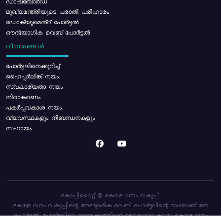
ഡാഷ്ബോർഡ്
മുഖ്യമന്ത്രിയുടെ പരാതി പരിഹാരം
ഡോക്യുമെൻ്റ് പോർട്ടൽ
ഔദ്യോഗിക വെബ് പോർട്ടൽ
വിവരങ്ങൾ
പോര്‍ട്ടലിനെക്കുറിച്ച്
ഹൈപ്പർലിങ്ക് നയം
സ്വകാര്യതാ നയം
നിരാകരണം
പകർപ്പവകാശ നയം
വ്യവസ്ഥകളും നിബന്ധനകളും
സഹായം
കോപ്പിറൈറ്റ് @ കേരള വനം വകുപ്പ്.
കേരള വനം വകുപ്പിന്റെ ഔദ്യോഗിക വെബ്-പോർട്ടലിന്റെ ഭാഗമാണ് ഈ
പോർട്ടൽ. പോർട്ടലിലെ ഉള്ളടക്കത്തിന്റെ ഉടമസ്ഥാവകാശം കേരള വനം