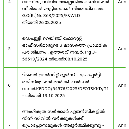
4
വാണിജ്യ സിനിമ അല്ലെങ്കിൽ ടെലിവിഷൻ
Anno
സീരിയൽ ഷൂട്ടിംഗുകൾ നിരോധിക്കൽ.
G.O(Rt)No.363/2025/F&WLD
തീയതി:26.08.2025
ഡെപ്യൂട്ടി റെയിഞ്ച് ഫോറസ്റ്റ്
ഓഫീസർമാരുടെ 3 മാസത്തെ പ്രാഥമിക
5
Anno
പരിശീലനം . ഉത്തരവ് നമ്പർ.Trg 3-
56519/2024 തീയതി:08.10.2025
ടിംബർ ട്രാൻസിറ്റ് റൂൾസ് - പ്രോപ്പർട്ടി
രജിസ്ട്രേഷൻ മാർക്ക്. ഓർഡർ
6
Anno
നമ്പർ.KFDDO/54576/2025/DFOTSKKD/T1
- തീയതി 13.10.2025
അംഗീകൃത സർക്കാർ ഏജൻസികളിൽ
നിന്ന് സിവിൽ വർക്കുകൾക്ക്
7
പ്രൊപ്പോസലുകൾ അഭ്യർത്ഥിക്കുന്നു -
Anno