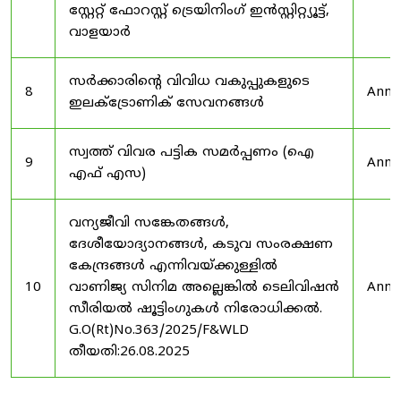
സ്റ്റേറ്റ് ഫോറസ്റ്റ് ട്രെയിനിംഗ് ഇൻസ്റ്റിറ്റ്യൂട്ട്,
വാളയാർ
സർക്കാരിന്റെ വിവിധ വകുപ്പുകളുടെ
8
Anno
ഇലക്ട്രോണിക് സേവനങ്ങൾ
സ്വത്ത് വിവര പട്ടിക സമർപ്പണം (ഐ
9
Anno
എഫ് എസ)
വന്യജീവി സങ്കേതങ്ങൾ,
ദേശീയോദ്യാനങ്ങൾ, കടുവ സംരക്ഷണ
കേന്ദ്രങ്ങൾ എന്നിവയ്ക്കുള്ളിൽ
10
വാണിജ്യ സിനിമ അല്ലെങ്കിൽ ടെലിവിഷൻ
Anno
സീരിയൽ ഷൂട്ടിംഗുകൾ നിരോധിക്കൽ.
G.O(Rt)No.363/2025/F&WLD
തീയതി:26.08.2025