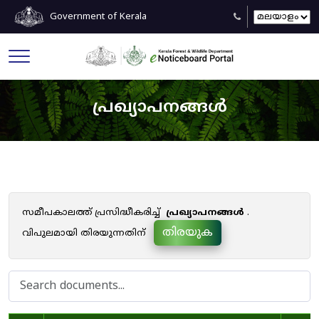
Government of Kerala
പ്രഖ്യാപനങ്ങൾ
സമീപകാലത്ത് പ്രസിദ്ധീകരിച്ച്
പ്രഖ്യാപനങ്ങൾ
.
തിരയുക
വിപുലമായി തിരയുന്നതിന്