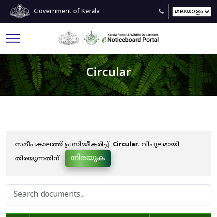
Government of Kerala
Circular
സമീപകാലത്ത് പ്രസിദ്ധീകരിച്ച്
Circular
. വിപുലമായി
തിരയുക
തിരയുന്നതിന്