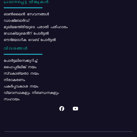
പ്രധാനപ്പെട്ട ലിങ്കുകൾ
ഓൺലൈൻ സേവനങ്ങൾ
ഡാഷ്ബോർഡ്
മുഖ്യമന്ത്രിയുടെ പരാതി പരിഹാരം
ഡോക്യുമെൻ്റ് പോർട്ടൽ
ഔദ്യോഗിക വെബ് പോർട്ടൽ
വിവരങ്ങൾ
പോര്‍ട്ടലിനെക്കുറിച്ച്
ഹൈപ്പർലിങ്ക് നയം
സ്വകാര്യതാ നയം
നിരാകരണം
പകർപ്പവകാശ നയം
വ്യവസ്ഥകളും നിബന്ധനകളും
സഹായം