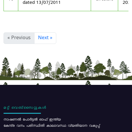
dated 13/07/2011
202
« Previous
Next »
മറ്റ് വെബ്സൈറ്റുകൾ
നാഷണൽ പോർട്ടൽ ഓഫ് ഇന്ത്യ
കേന്ദ്ര വനം പരിസ്ഥിതി കാലാവസ്ഥ വ്യതിയാന വകുപ്പ്