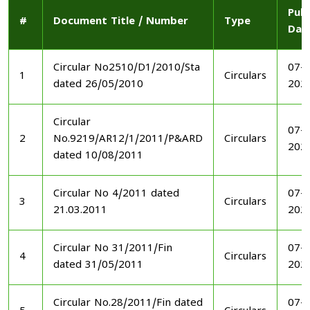
Publ
#
Document Title / Number
Type
Dat
Circular No2510/D1/2010/Sta
07-1
1
Circulars
dated 26/05/2010
202
Circular
07-1
2
No.9219/AR12/1/2011/P&ARD
Circulars
202
dated 10/08/2011
Circular No 4/2011 dated
07-1
3
Circulars
21.03.2011
202
Circular No 31/2011/Fin
07-1
4
Circulars
dated 31/05/2011
202
Circular No.28/2011/Fin dated
07-1