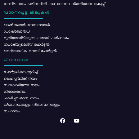
കേന്ദ്ര വനം പരിസ്ഥിതി കാലാവസ്ഥ വ്യതിയാന വകുപ്പ്
പ്രധാനപ്പെട്ട ലിങ്കുകൾ
ഓൺലൈൻ സേവനങ്ങൾ
ഡാഷ്ബോർഡ്
മുഖ്യമന്ത്രിയുടെ പരാതി പരിഹാരം
ഡോക്യുമെൻ്റ് പോർട്ടൽ
ഔദ്യോഗിക വെബ് പോർട്ടൽ
വിവരങ്ങൾ
പോര്‍ട്ടലിനെക്കുറിച്ച്
ഹൈപ്പർലിങ്ക് നയം
സ്വകാര്യതാ നയം
നിരാകരണം
പകർപ്പവകാശ നയം
വ്യവസ്ഥകളും നിബന്ധനകളും
സഹായം