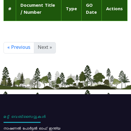
Document Title
GO
#
Type
Actions
/ Number
Date
« Previous
Next »
മറ്റ് വെബ്സൈറ്റുകൾ
നാഷണൽ പോർട്ടൽ ഓഫ് ഇന്ത്യ