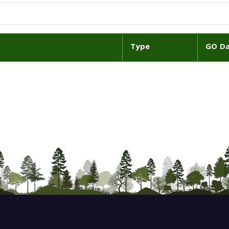
Type
GO D