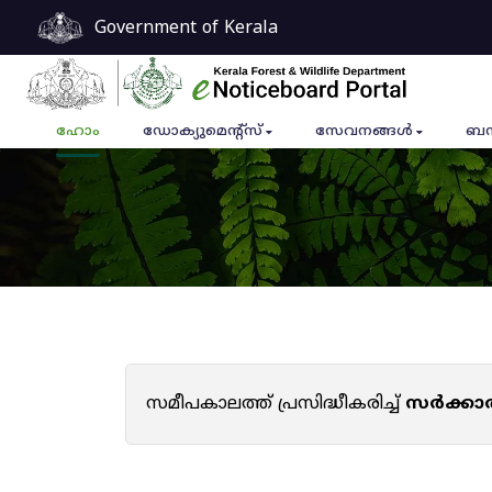
Government of Kerala
ഹോം
ഡോക്യുമെൻ്റ്സ്
സേവനങ്ങൾ
ബന
സമീപകാലത്ത് പ്രസിദ്ധീകരിച്ച്
സർക്കാ