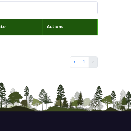
ate
Actions
‹
1
›