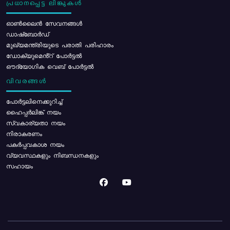
പ്രധാനപ്പെട്ട ലിങ്കുകൾ
ഓൺലൈൻ സേവനങ്ങൾ
ഡാഷ്ബോർഡ്
മുഖ്യമന്ത്രിയുടെ പരാതി പരിഹാരം
ഡോക്യുമെൻ്റ് പോർട്ടൽ
ഔദ്യോഗിക വെബ് പോർട്ടൽ
വിവരങ്ങൾ
പോര്‍ട്ടലിനെക്കുറിച്ച്
ഹൈപ്പർലിങ്ക് നയം
സ്വകാര്യതാ നയം
നിരാകരണം
പകർപ്പവകാശ നയം
വ്യവസ്ഥകളും നിബന്ധനകളും
സഹായം