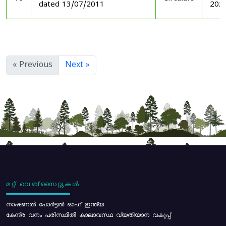
dated 13/07/2011
202
« Previous
Next »
മറ്റ് വെബ്സൈറ്റുകൾ
നാഷണൽ പോർട്ടൽ ഓഫ് ഇന്ത്യ
കേന്ദ്ര വനം പരിസ്ഥിതി കാലാവസ്ഥ വ്യതിയാന വകുപ്പ്