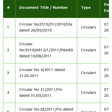
Publ
#
Document Title / Number
Type
Dat
Circular No2510/D1/2010/Sta
07-1
1
Circulars
dated 26/05/2010
202
Circular
07-1
2
No.9219/AR12/1/2011/P&ARD
Circulars
202
dated 10/08/2011
Circular No 4/2011 dated
07-1
3
Circulars
21.03.2011
202
Circular No 31/2011/Fin
07-1
4
Circulars
dated 31/05/2011
202
Circular No.28/2011/Fin dated
07-1