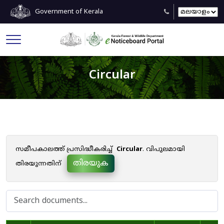
Government of Kerala
Circular
സമീപകാലത്ത് പ്രസിദ്ധീകരിച്ച്
Circular
. വിപുലമായി
തിരയുക
തിരയുന്നതിന്