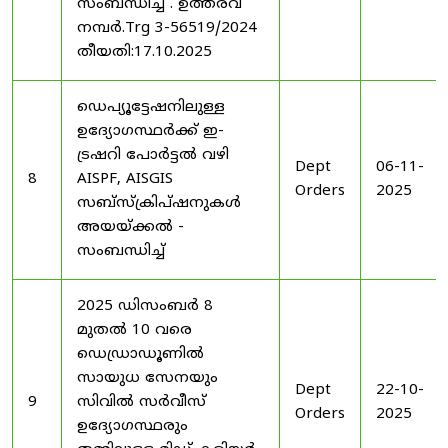
സംബന്ധിച്ച് . ഉത്തരവ്
നമ്പർ.Trg 3-56519/2024
തീയതി:17.10.2025
ഡെപ്യൂട്ടേഷനിലുള്ള
ഉദ്യോഗസ്ഥർക്ക് ഇ-
ട്രഷറി പോർട്ടൽ വഴി
Dept
06-11-
8
AISPF, AISGIS
Orders
2025
സബ്‌സ്‌ക്രിപ്‌ഷനുകൾ
അയയ്ക്കൽ -
സംബന്ധിച്ച്
2025 ഡിസംബർ 8
മുതൽ 10 വരെ
ഡെഡ്രാഡൂണിൽ
സായുധ സേനയും
Dept
22-10-
9
സിവിൽ സർവീസ്
Orders
2025
ഉദ്യോഗസ്ഥരും