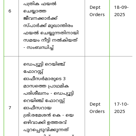
പത്രിക ഫയൽ
Dept
18-09-
6
ചെയ്യാത്ത
Orders
2025
ജീവനക്കാർക്ക്
സ്പാർക്ക് മുഖാന്തിരം
ഫയൽ ചെയ്യുന്നതിനായി
സമയം നീട്ടി നൽകിയത്
- സംബന്ധിച്ച്
ഡെപ്യൂട്ടി റെയിഞ്ച്
ഫോറസ്റ്റ്
ഓഫീസർമാരുടെ 3
മാസത്തെ പ്രാഥമിക
പരിശീലനം - ഡെപ്യൂട്ടി
റെയിഞ്ച് ഫോറസ്റ്റ്
Dept
17-10-
7
ഓഫീസറായ
Orders
2025
ശ്രി.രമേശൻ കെ - യെ
ഒഴിവാക്കി ഉത്തരവ്
പുറപ്പെടുവിക്കുന്നത്