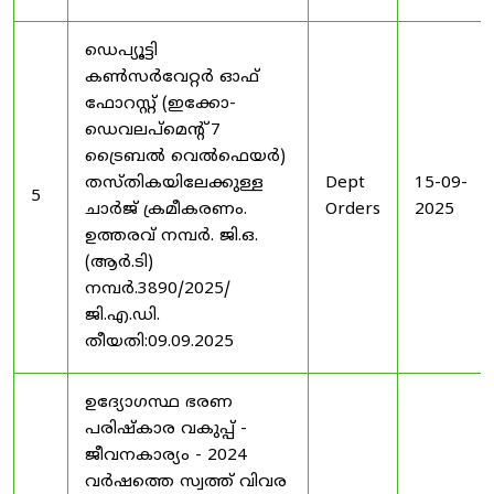
ഡെപ്യൂട്ടി
കൺസർവേറ്റർ ഓഫ്
ഫോറസ്റ്റ് (ഇക്കോ-
ഡെവലപ്മെന്റ് 7
ട്രൈബൽ വെൽഫെയർ)
തസ്തികയിലേക്കുള്ള
Dept
15-09-
5
ചാർജ് ക്രമീകരണം.
Orders
2025
ഉത്തരവ് നമ്പർ. ജി.ഒ.
(ആർ.ടി)
നമ്പർ.3890/2025/
ജി.എ.ഡി.
തീയതി:09.09.2025
ഉദ്യോഗസ്ഥ ഭരണ
പരിഷ്കാര വകുപ്പ് -
ജീവനകാര്യം - 2024
വർഷത്തെ സ്വത്ത് വിവര