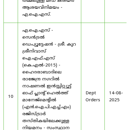
തമ്മിലുള്ള മിഡ് കരിയർ
ആശയവിനിമയം -
എ.ഐ.എസ്.
എ.ഐ.എസ് -
സെൻട്രൽ
ഡെപ്യൂട്ടേഷൻ - ശ്രീ. കുറ
ശ്രീനിവാസ്
ഐ.എഫ്.എസ്
(കെ.എൽ-2015) -
ഹൈദരാബാദിലെ
രാജേന്ദ്ര നഗറിൽ
നാഷണൽ ഇൻസ്റ്റിറ്റ്യൂട്ട്
ഓഫ് പ്ലാന്റ് ഹെൽത്ത്
Dept
14-08-
10
മാനേജ്‌മെന്റിൽ
Orders
2025
(എൻ.ഐ.പി.എച്ച്.എം)
രജിസ്ട്രാർ
തസ്തികയിലേക്കുള്ള
നിയമനം - സംസ്ഥാന