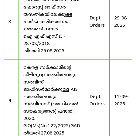
റാന്നിയിലെ ഡിവിഷണൽ
ഫോറസ്റ്റ് ഓഫീസർ
തസ്തികയിലേക്കുള്ള
Dept
29-08-
3
ചാർജ് ക്രമീകരണം.
Orders
2025
ഉത്തരവ് നമ്പർ.
ഐ.എഫ്.എസ് II -
28708/2018
തീയതി:26.08.2025
കേരള സർക്കാരിന്റെ
കീഴിലുള്ള അഖിലേന്ത്യാ
സർവീസ്
ഓഫീസർമാർക്കുള്ള AIS
- അഖിലേന്ത്യാ
Dept
11-09-
4
സർവീസസ് (മെഡിക്കൽ
Orders
2025
സൗകര്യങ്ങൾ) പദ്ധതി,
2020.
G.O(Ms)No.122/2025/GAD
തീയതി:27.08.2025