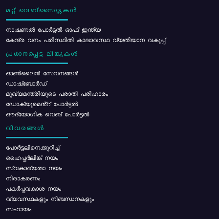
മറ്റ് വെബ്സൈറ്റുകൾ
നാഷണൽ പോർട്ടൽ ഓഫ് ഇന്ത്യ
കേന്ദ്ര വനം പരിസ്ഥിതി കാലാവസ്ഥ വ്യതിയാന വകുപ്പ്
പ്രധാനപ്പെട്ട ലിങ്കുകൾ
ഓൺലൈൻ സേവനങ്ങൾ
ഡാഷ്ബോർഡ്
മുഖ്യമന്ത്രിയുടെ പരാതി പരിഹാരം
ഡോക്യുമെൻ്റ് പോർട്ടൽ
ഔദ്യോഗിക വെബ് പോർട്ടൽ
വിവരങ്ങൾ
പോര്‍ട്ടലിനെക്കുറിച്ച്
ഹൈപ്പർലിങ്ക് നയം
സ്വകാര്യതാ നയം
നിരാകരണം
പകർപ്പവകാശ നയം
വ്യവസ്ഥകളും നിബന്ധനകളും
സഹായം