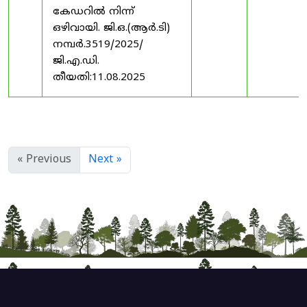
കേഡറിൽ നിന്ന്
ഒഴിവായി. ജി.ഒ.(ആർ.ടി)
നമ്പർ.3519/2025/
ജി.എ.ഡി.
തീയതി:11.08.2025
« Previous
Next »