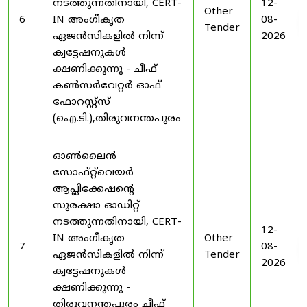
നടത്തുന്നതിനായി, CERT-
12-
Other
6
IN അംഗീകൃത
08-
Tender
ഏജൻസികളിൽ നിന്ന്
2026
ക്വട്ടേഷനുകൾ
ക്ഷണിക്കുന്നു - ചീഫ്
കൺസർവേറ്റർ ഓഫ്
ഫോറസ്റ്റ്സ്
(ഐ.ടി.),തിരുവനന്തപുരം
ഓൺലൈൻ
സോഫ്റ്റ്‌വെയർ
ആപ്ലിക്കേഷന്റെ
സുരക്ഷാ ഓഡിറ്റ്
നടത്തുന്നതിനായി, CERT-
12-
IN അംഗീകൃത
Other
7
08-
ഏജൻസികളിൽ നിന്ന്
Tender
2026
ക്വട്ടേഷനുകൾ
ക്ഷണിക്കുന്നു -
തിരുവനന്തപുരം ചീഫ്