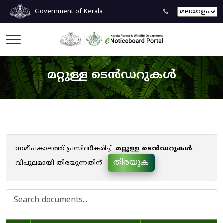
Government of Kerala
മറ്റുള്ള ടെൻഡറുകൾ
സമീപകാലത്ത് പ്രസിദ്ധീകരിച്ച്
മറ്റുള്ള ടെൻഡറുകൾ
.
തിരയുക
വിപുലമായി തിരയുന്നതിന്