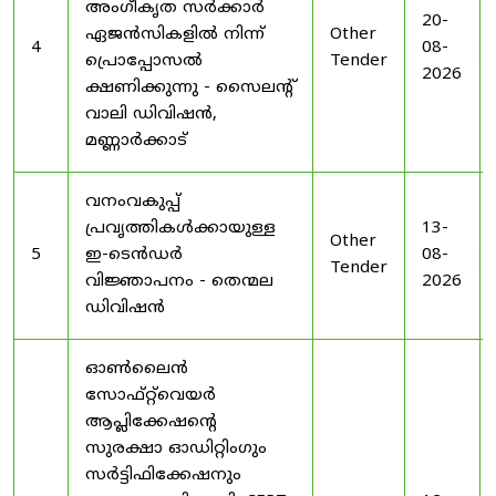
അംഗീകൃത സർക്കാർ
20-
ഏജൻസികളിൽ നിന്ന്
Other
4
08-
പ്രൊപ്പോസൽ
Tender
2026
ക്ഷണിക്കുന്നു - സൈലന്റ്
വാലി ഡിവിഷൻ,
മണ്ണാർക്കാട്
വനംവകുപ്പ്
പ്രവൃത്തികൾക്കായുള്ള
13-
Other
5
ഇ-ടെൻഡർ
08-
Tender
വിജ്ഞാപനം - തെന്മല
2026
ഡിവിഷൻ
ഓൺലൈൻ
സോഫ്റ്റ്‌വെയർ
ആപ്ലിക്കേഷന്റെ
സുരക്ഷാ ഓഡിറ്റിംഗും
സർട്ടിഫിക്കേഷനും