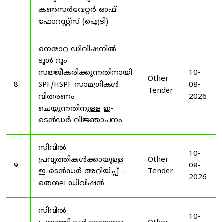
കൺസർവേറ്റർ ഓഫ്
ഫോറസ്റ്റ്സ് (ഐടി)
നെന്മാറ ഡിവിഷനിൽ
ടൂൾ റൂം
സജ്ജീകരിക്കുന്നതിനായി
10-
Other
8
SPF/HSPF സാമഗ്രികൾ
08-
Tender
വിതരണം
2026
ചെയ്യുന്നതിനുള്ള ഇ-
ടെൻഡർ വിജ്ഞാപനം.
സിവിൽ
10-
പ്രവൃത്തികൾക്കായുള്ള
Other
9
08-
ഇ-ടെൻഡർ അറിയിപ്പ് -
Tender
2026
തെന്മല ഡിവിഷൻ
സിവിൽ
10-