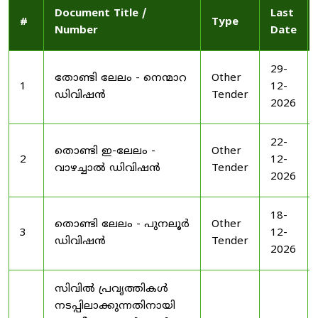
Document Title /
Last
#
Type
Number
Date
29-
തോണ്ടി ലേലം - നെന്മാറ
Other
1
12-
ഡിവിഷൻ
Tender
2026
22-
തൊണ്ടി ഇ-ലേലം -
Other
2
12-
വാഴച്ചാൽ ഡിവിഷൻ
Tender
2026
18-
തൊണ്ടി ലേലം - പുനലൂർ
Other
3
12-
ഡിവിഷൻ
Tender
2026
സിവിൽ പ്രവൃത്തികൾ
നടപ്പിലാക്കുന്നതിനായി