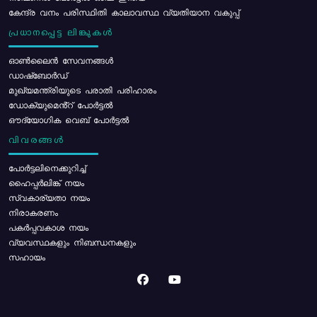
കേന്ദ്ര വനം പരിസ്ഥിതി കാലാവസ്ഥ വ്യതിയാന വകുപ്പ്
പ്രധാനപ്പെട്ട ലിങ്കുകൾ
ഓൺലൈൻ സേവനങ്ങൾ
ഡാഷ്ബോർഡ്
മുഖ്യമന്ത്രിയുടെ പരാതി പരിഹാരം
ഡോക്യുമെൻ്റ് പോർട്ടൽ
ഔദ്യോഗിക വെബ് പോർട്ടൽ
വിവരങ്ങൾ
പോര്‍ട്ടലിനെക്കുറിച്ച്
ഹൈപ്പർലിങ്ക് നയം
സ്വകാര്യതാ നയം
നിരാകരണം
പകർപ്പവകാശ നയം
വ്യവസ്ഥകളും നിബന്ധനകളും
സഹായം