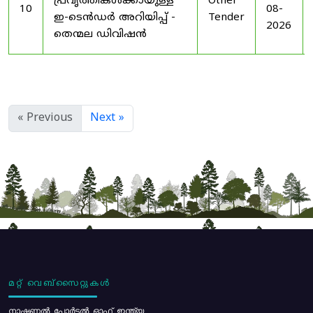
പ്രവൃത്തികൾക്കായുള്ള
Other
10
08-
ഇ-ടെൻഡർ അറിയിപ്പ് -
Tender
2026
തെന്മല ഡിവിഷൻ
« Previous
Next »
മറ്റ് വെബ്സൈറ്റുകൾ
നാഷണൽ പോർട്ടൽ ഓഫ് ഇന്ത്യ