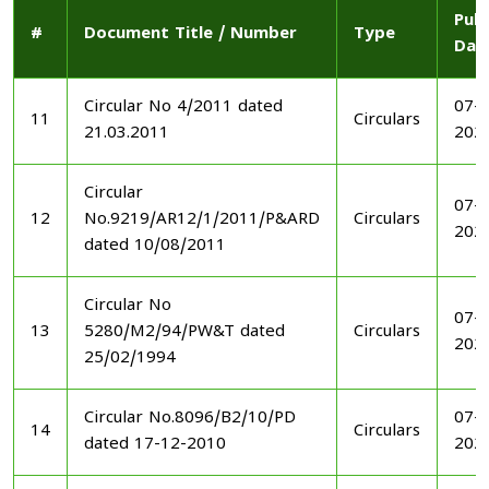
Publ
#
Document Title / Number
Type
Dat
Circular No 4/2011 dated
07-1
11
Circulars
21.03.2011
202
Circular
07-1
12
No.9219/AR12/1/2011/P&ARD
Circulars
202
dated 10/08/2011
Circular No
07-1
13
5280/M2/94/PW&T dated
Circulars
202
25/02/1994
Circular No.8096/B2/10/PD
07-1
14
Circulars
dated 17-12-2010
202