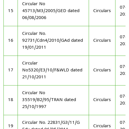
Circular No
07-1
15
45713/M3/2005/GED dated
Circulars
202
06/08/2006
Circular No.
07-1
16
92731/Cdn4/2010/GAd dated
Circulars
202
19/01/2011
Circular
07-1
17
No5320/E3/10/F&WLD dated
Circulars
202
21/10/2011
Circular No
07-1
18
35519/B2/95/TRAN dated
Circulars
202
25/10/1997
Circular No. 22831/G3/11/G
07-1
19
Circulars