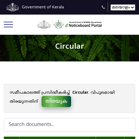
Government of Kerala
Circular
സമീപകാലത്ത് പ്രസിദ്ധീകരിച്ച്
Circular
. വിപുലമായി
തിരയുക
തിരയുന്നതിന്