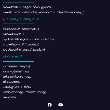
നാഷണൽ പോർട്ടൽ ഓഫ് ഇന്ത്യ
കേന്ദ്ര വനം പരിസ്ഥിതി കാലാവസ്ഥ വ്യതിയാന വകുപ്പ്
പ്രധാനപ്പെട്ട ലിങ്കുകൾ
ഓൺലൈൻ സേവനങ്ങൾ
ഡാഷ്ബോർഡ്
മുഖ്യമന്ത്രിയുടെ പരാതി പരിഹാരം
ഡോക്യുമെൻ്റ് പോർട്ടൽ
ഔദ്യോഗിക വെബ് പോർട്ടൽ
വിവരങ്ങൾ
പോര്‍ട്ടലിനെക്കുറിച്ച്
ഹൈപ്പർലിങ്ക് നയം
സ്വകാര്യതാ നയം
നിരാകരണം
പകർപ്പവകാശ നയം
വ്യവസ്ഥകളും നിബന്ധനകളും
സഹായം