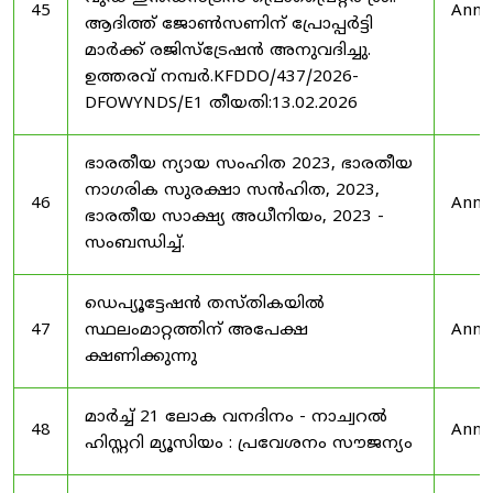
45
Anno
ആദിത്ത് ജോൺസണിന് പ്രോപ്പർട്ടി
മാർക്ക് രജിസ്ട്രേഷൻ അനുവദിച്ചു.
ഉത്തരവ് നമ്പർ.KFDDO/437/2026-
DFOWYNDS/E1 തീയതി:13.02.2026
ഭാരതീയ ന്യായ സംഹിത 2023, ഭാരതീയ
നാഗരിക സുരക്ഷാ സൻഹിത, 2023,
46
Anno
ഭാരതീയ സാക്ഷ്യ അധീനിയം, 2023 -
സംബന്ധിച്ച്.
ഡെപ്യൂട്ടേഷൻ തസ്തികയിൽ
47
സ്ഥലംമാറ്റത്തിന് അപേക്ഷ
Anno
ക്ഷണിക്കുന്നു
മാർച്ച് 21 ലോക വനദിനം - നാച്വറൽ
48
Anno
ഹിസ്റ്ററി മ്യൂസിയം : പ്രവേശനം സൗജന്യം