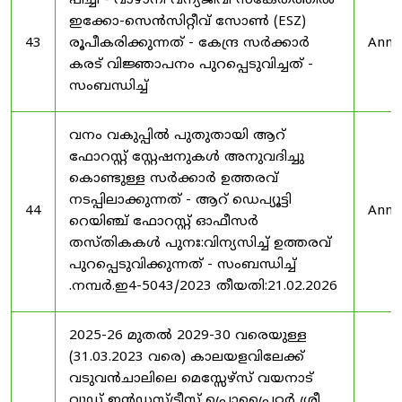
പീച്ചി - വാഴാനി വന്യജീവി സങ്കേതത്തിൽ
ഇക്കോ-സെൻസിറ്റീവ് സോൺ (ESZ)
43
രൂപീകരിക്കുന്നത് - കേന്ദ്ര സർക്കാർ
Anno
കരട് വിജ്ഞാപനം പുറപ്പെടുവിച്ചത് -
സംബന്ധിച്ച്
വനം വകുപ്പിൽ പുതുതായി ആറ്
ഫോറസ്റ്റ് സ്റ്റേഷനുകൾ അനുവദിച്ചു
കൊണ്ടുള്ള സർക്കാർ ഉത്തരവ്
നടപ്പിലാക്കുന്നത് - ആറ് ഡെപ്യൂട്ടി
44
Anno
റെയിഞ്ച് ഫോറസ്റ്റ് ഓഫീസർ
തസ്തികകൾ പുനഃ:വിന്യസിച്ച് ഉത്തരവ്
പുറപ്പെടുവിക്കുന്നത് - സംബന്ധിച്ച്
.നമ്പർ.ഇ4-5043/2023 തീയതി:21.02.2026
2025-26 മുതൽ 2029-30 വരെയുള്ള
(31.03.2023 വരെ) കാലയളവിലേക്ക്
വടുവൻചാലിലെ മെസ്സേഴ്സ് വയനാട്
വുഡ് ഇൻഡസ്ട്രീസ് പ്രൊപ്രൈറ്റർ ശ്രീ.