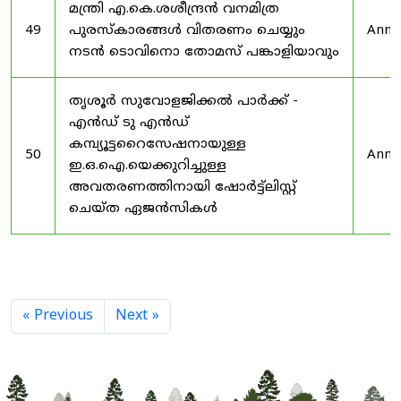
മന്ത്രി എ.കെ.ശശീന്ദ്രൻ വനമിത്ര
49
പുരസ്‌കാരങ്ങൾ വിതരണം ചെയ്യും
Anno
നടൻ ടൊവിനൊ തോമസ് പങ്കാളിയാവും
തൃശൂർ സുവോളജിക്കൽ പാർക്ക് -
എൻഡ് ടു എൻഡ്
കമ്പ്യൂട്ടറൈസേഷനായുള്ള
50
Anno
ഇ.ഒ.ഐ.യെക്കുറിച്ചുള്ള
അവതരണത്തിനായി ഷോർട്ട്‌ലിസ്റ്റ്
ചെയ്ത ഏജൻസികൾ
« Previous
Next »