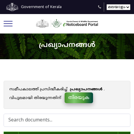
Government of Kerala
പ്രഖ്യാപനങ്ങൾ
സമീപകാലത്ത് പ്രസിദ്ധീകരിച്ച്
പ്രഖ്യാപനങ്ങൾ
.
തിരയുക
വിപുലമായി തിരയുന്നതിന്