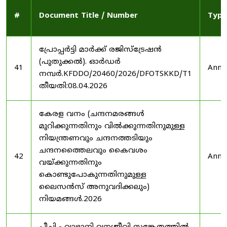
#
Document Title / Number
Type
പ്രോപ്പർട്ടി മാർക്ക് രജിസ്ട്രേഷൻ
(പുതുക്കൽ). ഓർഡർ
41
Anno
നമ്പർ.KFDDO/20460/2026/DFOTSKKD/T1
തീയതി:08.04.2026
കേരള വനം (ചന്ദനമരങ്ങൾ
മുറിക്കുന്നതിനും വിൽക്കുന്നതിനുമുള്ള
നിയന്ത്രണവും ചന്ദനത്തടിയും
ചന്ദനത്തൈലവും കൈവശം
42
Anno
വയ്ക്കുന്നതിനും
കൊണ്ടുപോകുന്നതിനുമുള്ള
ലൈസൻസ് അനുവദിക്കലും)
നിയമങ്ങൾ.2026