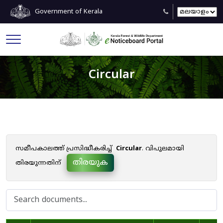
Government of Kerala
Circular
സമീപകാലത്ത് പ്രസിദ്ധീകരിച്ച്
Circular
. വിപുലമായി
തിരയുക
തിരയുന്നതിന്