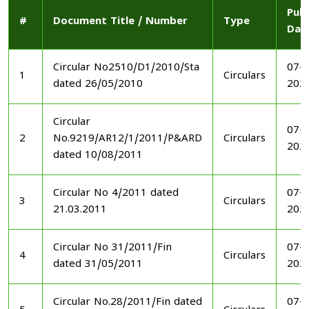
Publ
#
Document Title / Number
Type
Dat
Circular No2510/D1/2010/Sta
07-1
1
Circulars
dated 26/05/2010
202
Circular
07-1
2
No.9219/AR12/1/2011/P&ARD
Circulars
202
dated 10/08/2011
Circular No 4/2011 dated
07-1
3
Circulars
21.03.2011
202
Circular No 31/2011/Fin
07-1
4
Circulars
dated 31/05/2011
202
Circular No.28/2011/Fin dated
07-1