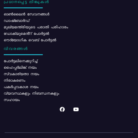
പ്രധാനപ്പെട്ട ലിങ്കുകൾ
ഓൺലൈൻ സേവനങ്ങൾ
ഡാഷ്ബോർഡ്
മുഖ്യമന്ത്രിയുടെ പരാതി പരിഹാരം
ഡോക്യുമെൻ്റ് പോർട്ടൽ
ഔദ്യോഗിക വെബ് പോർട്ടൽ
വിവരങ്ങൾ
പോര്‍ട്ടലിനെക്കുറിച്ച്
ഹൈപ്പർലിങ്ക് നയം
സ്വകാര്യതാ നയം
നിരാകരണം
പകർപ്പവകാശ നയം
വ്യവസ്ഥകളും നിബന്ധനകളും
സഹായം