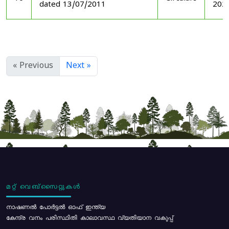
dated 13/07/2011
202
« Previous
Next »
മറ്റ് വെബ്സൈറ്റുകൾ
നാഷണൽ പോർട്ടൽ ഓഫ് ഇന്ത്യ
കേന്ദ്ര വനം പരിസ്ഥിതി കാലാവസ്ഥ വ്യതിയാന വകുപ്പ്