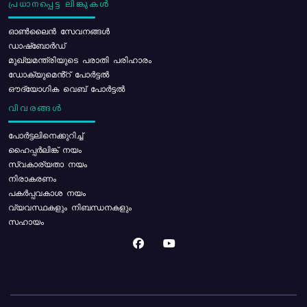
പ്രധാനപ്പെട്ട ലിങ്കുകൾ
ഓൺലൈൻ സേവനങ്ങൾ
ഡാഷ്ബോർഡ്
മുഖ്യമന്ത്രിയുടെ പരാതി പരിഹാരം
ഡോക്യുമെൻ്റ് പോർട്ടൽ
ഔദ്യോഗിക വെബ് പോർട്ടൽ
വിവരങ്ങൾ
പോര്‍ട്ടലിനെക്കുറിച്ച്
ഹൈപ്പർലിങ്ക് നയം
സ്വകാര്യതാ നയം
നിരാകരണം
പകർപ്പവകാശ നയം
വ്യവസ്ഥകളും നിബന്ധനകളും
സഹായം