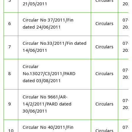
5
Circulars
21/05/2011
202
Circular No 37/2011/Fin
07-1
6
Circulars
dated 24/06/2011
202
Circular No.33/2011/Fin dated
07-1
7
Circulars
14/06/2011
202
Circular
07-1
8
No.13027/C3/2011/PARD
Circulars
202
dated 03/08/2011
Circular No 9661/AR-
07-1
9
14/2/2011/PARD dated
Circulars
202
30/06/2011
Circular No 40/2011/Fin
07-1
10
Circulars