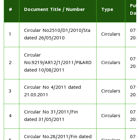
Publ
#
Document Title / Number
Type
Dat
Circular No2510/D1/2010/Sta
07-1
1
Circulars
dated 26/05/2010
202
Circular
07-1
2
No.9219/AR12/1/2011/P&ARD
Circulars
202
dated 10/08/2011
Circular No 4/2011 dated
07-1
3
Circulars
21.03.2011
202
Circular No 31/2011/Fin
07-1
4
Circulars
dated 31/05/2011
202
Circular No.28/2011/Fin dated
07-1