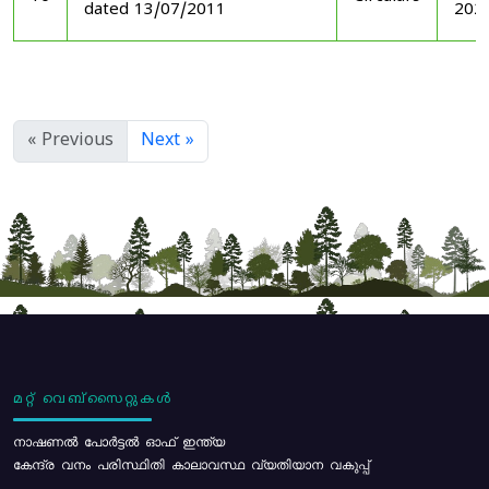
dated 13/07/2011
202
« Previous
Next »
മറ്റ് വെബ്സൈറ്റുകൾ
നാഷണൽ പോർട്ടൽ ഓഫ് ഇന്ത്യ
കേന്ദ്ര വനം പരിസ്ഥിതി കാലാവസ്ഥ വ്യതിയാന വകുപ്പ്