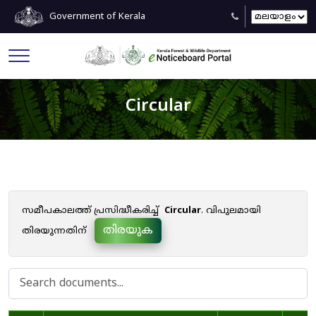
Government of Kerala
Circular
സമീപകാലത്ത് പ്രസിദ്ധീകരിച്ച്
Circular
. വിപുലമായി
തിരയുക
തിരയുന്നതിന്