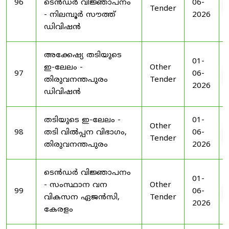
96
ടെൻഡർ വിജ്ഞാപനം
06-
Tender
- നിലമ്പൂർ സൗത്ത്
2026
ഡിവിഷൻ
അക്കേഷ്യ തടിയുടെ
01-
ഇ-ലേലം -
Other
97
06-
തിരുവനന്തപുരം
Tender
2026
ഡിവിഷൻ
തടിയുടെ ഇ-ലേലം -
01-
Other
98
തടി വിൽപ്പന വിഭാഗം,
06-
Tender
തിരുവനന്തപുരം
2026
ടെൻഡർ വിജ്ഞാപനം
01-
- സംസ്ഥാന വന
Other
99
06-
വികസന ഏജൻസി,
Tender
2026
കേരളം