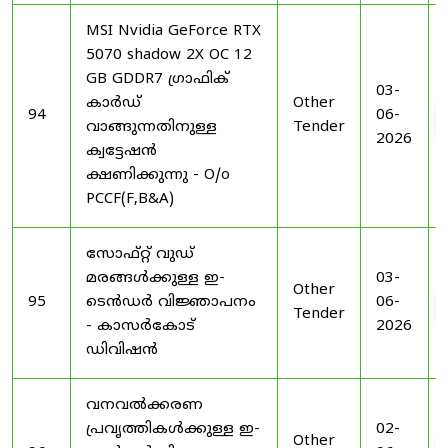
MSI Nvidia GeForce RTX
5070 shadow 2X OC 12
GB GDDR7 ഗ്രാഫിക്
03-
കാർഡ്
Other
94
06-
വാങ്ങുന്നതിനുള്ള
Tender
2026
ക്വട്ടേഷൻ
ക്ഷണിക്കുന്നു - O/o
PCCF(F,B&A)
സോഫ്റ്റ് വുഡ്
മരങ്ങൾക്കുള്ള ഇ-
03-
Other
95
ടെൻഡർ വിജ്ഞാപനം
06-
Tender
- കാസർകോട്
2026
ഡിവിഷൻ
വനവൽക്കരണ
പ്രവൃത്തികൾക്കുള്ള ഇ-
02-
Other