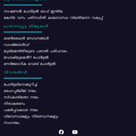
നാഷണൽ പോർട്ടൽ ഓഫ് ഇന്ത്യ
കേന്ദ്ര വനം പരിസ്ഥിതി കാലാവസ്ഥ വ്യതിയാന വകുപ്പ്
പ്രധാനപ്പെട്ട ലിങ്കുകൾ
ഓൺലൈൻ സേവനങ്ങൾ
ഡാഷ്ബോർഡ്
മുഖ്യമന്ത്രിയുടെ പരാതി പരിഹാരം
ഡോക്യുമെൻ്റ് പോർട്ടൽ
ഔദ്യോഗിക വെബ് പോർട്ടൽ
വിവരങ്ങൾ
പോര്‍ട്ടലിനെക്കുറിച്ച്
ഹൈപ്പർലിങ്ക് നയം
സ്വകാര്യതാ നയം
നിരാകരണം
പകർപ്പവകാശ നയം
വ്യവസ്ഥകളും നിബന്ധനകളും
സഹായം