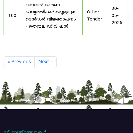
വനവൽക്കരണ
30-
പ്രവൃത്തികൾക്കുള്ള ഇ-
Other
100
05-
ടെൻഡർ വിജ്ഞാപനം
Tender
2026
- തെന്മല ഡിവിഷൻ
« Previous
Next »
മറ്റ് വെബ്സൈറ്റുകൾ