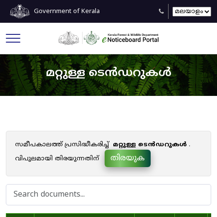
Government of Kerala
മറ്റുള്ള ടെൻഡറുകൾ
സമീപകാലത്ത് പ്രസിദ്ധീകരിച്ച്
മറ്റുള്ള ടെൻഡറുകൾ
.
തിരയുക
വിപുലമായി തിരയുന്നതിന്