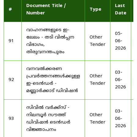
Document Title /
Last
#
Type
Number
Date
വാഹനങ്ങളുടെ ഇ-
05-
ലേലം - തടി വിൽപ്പന
Other
91
06-
വിഭാഗം,
Tender
2026
തിരുവനന്തപുരം
വനവൽക്കരണ
03-
പ്രവർത്തനങ്ങൾക്കുള്ള
Other
92
06-
ഇ-ടെൻഡർ -
Tender
2026
മണ്ണാർക്കാട് ഡിവിഷൻ
സിവിൽ വർക്ക്സ് -
03-
നിലമ്പൂർ സൗത്ത്
Other
93
06-
ഡിവിഷൻ ടെൻഡർ
Tender
2026
വിജ്ഞാപനം