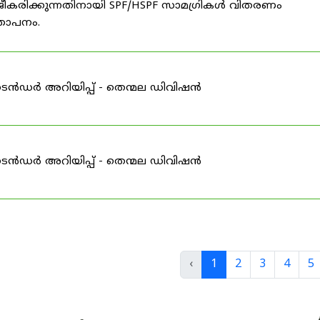
ീകരിക്കുന്നതിനായി SPF/HSPF സാമഗ്രികൾ വിതരണം
്ഞാപനം.
ടെൻഡർ അറിയിപ്പ് - തെന്മല ഡിവിഷൻ
ടെൻഡർ അറിയിപ്പ് - തെന്മല ഡിവിഷൻ
‹
1
2
3
4
5