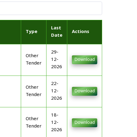
Last
Type
Actions
Date
29-
Other
12-
Download
Tender
2026
22-
Other
12-
Download
Tender
2026
18-
Other
12-
Download
Tender
2026