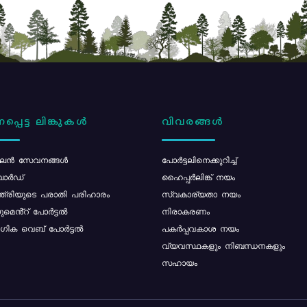
പ്പെട്ട ലിങ്കുകൾ
വിവരങ്ങൾ
ൻ സേവനങ്ങൾ
പോര്‍ട്ടലിനെക്കുറിച്ച്
ോർഡ്
ഹൈപ്പർലിങ്ക് നയം
്ത്രിയുടെ പരാതി പരിഹാരം
സ്വകാര്യതാ നയം
മെൻ്റ് പോർട്ടൽ
നിരാകരണം
ിക വെബ് പോർട്ടൽ
പകർപ്പവകാശ നയം
വ്യവസ്ഥകളും നിബന്ധനകളും
സഹായം