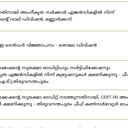
കുന്നതിനായി അംഗീകൃത സർക്കാർ ഏജൻസികളിൽ നിന്ന്
്റ് വാലി ഡിവിഷൻ, മണ്ണാർക്കാട്
ള്ള ഇ-ടെൻഡർ വിജ്ഞാപനം - തെന്മല ഡിവിഷൻ
ഷന്റെ സുരക്ഷാ ഓഡിറ്റിംഗും സർട്ടിഫിക്കേഷനും
ൃത ഏജൻസികളിൽ നിന്ന് ക്വട്ടേഷനുകൾ ക്ഷണിക്കുന്നു - ചീ
.ടി.),തിരുവനന്തപുരം
േഷന്റെ സുരക്ഷാ ഓഡിറ്റ് നടത്തുന്നതിനായി, CERT-IN അ
 ക്ഷണിക്കുന്നു - തിരുവനന്തപുരം ചീഫ് കൺസർവേറ്റർ ഓഫ