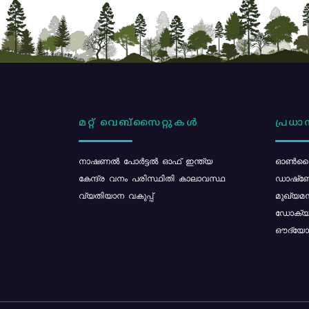
മറ്റ് വെബ്സൈറ്റുകൾ
പ്രധാന
നാഷണൽ പോർട്ടൽ ഓഫ് ഇന്ത്യ
ഓൺലൈ
കേന്ദ്ര വനം പരിസ്ഥിതി കാലാവസ്ഥ
ഡാഷ്ബ
വ്യതിയാന വകുപ്പ്
മുഖ്യമന
ഡോക്യു
ഔദ്യോഗ