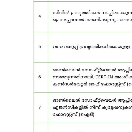
സിവിൽ പ്രവൃത്തികൾ നടപ്പിലാക്
4
പ്രൊപ്പോസൽ ക്ഷണിക്കുന്നു - സൈലന
5
വനംവകുപ്പ് പ്രവൃത്തികൾക്കായു
ഓൺലൈൻ സോഫ്റ്റ്‌വെയർ ആപ്ലിക്കേ
6
നടത്തുന്നതിനായി, CERT-IN അംഗീക
കൺസർവേറ്റർ ഓഫ് ഫോറസ്റ്റ്സ് (ഐ
ഓൺലൈൻ സോഫ്റ്റ്‌വെയർ ആപ്ലിക്ക
7
ഏജൻസികളിൽ നിന്ന് ക്വട്ടേഷനുകൾ
ഫോറസ്റ്റ്സ് (ഐടി)