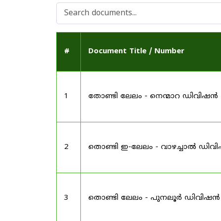
#
Document Title / Number
1
തോണ്ടി ലേലം - നെന്മാറ ഡിവിഷൻ
2
തൊണ്ടി ഇ-ലേലം - വാഴച്ചാൽ ഡിവ
3
തൊണ്ടി ലേലം - പുനലൂർ ഡിവിഷൻ