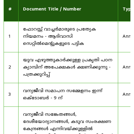
#
Document Title / Number
Type
ഫോറസ്റ്റ് വാച്ചർമാരുടെ പ്രത്യേക
1
നിയമനം - ആദിവാസി
Anno
സെറ്റിൽമെന്റുകളുടെ പട്ടിക
യുവ എഴുത്തുകാർക്കുള്ള പ്രകൃതി പഠന
2
ക്യാമ്പിന് അപേക്ഷകൾ ക്ഷണിക്കുന്നു -
Anno
പത്രക്കുറിപ്പ്
വന്യജീവി സമാപന സമ്മേളനം ഇന്ന്
3
Anno
ഒക്ടോബർ - 9 ന്
വന്യജീവി സങ്കേതങ്ങൾ,
ദേശീയോദ്യാനങ്ങൾ, കടുവ സംരക്ഷണ
കേന്ദ്രങ്ങൾ എന്നിവയ്ക്കുള്ളിൽ