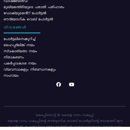
ഡാഷ്ബോർഡ്
മുഖ്യമന്ത്രിയുടെ പരാതി പരിഹാരം
ഡോക്യുമെൻ്റ് പോർട്ടൽ
ഔദ്യോഗിക വെബ് പോർട്ടൽ
വിവരങ്ങൾ
പോര്‍ട്ടലിനെക്കുറിച്ച്
ഹൈപ്പർലിങ്ക് നയം
സ്വകാര്യതാ നയം
നിരാകരണം
പകർപ്പവകാശ നയം
വ്യവസ്ഥകളും നിബന്ധനകളും
സഹായം
കോപ്പിറൈറ്റ് @ കേരള വനം വകുപ്പ്.
കേരള വനം വകുപ്പിന്റെ ഔദ്യോഗിക വെബ്-പോർട്ടലിന്റെ ഭാഗമാണ് ഈ
പോർട്ടൽ. പോർട്ടലിലെ ഉള്ളടക്കത്തിന്റെ ഉടമസ്ഥാവകാശം കേരള വനം