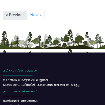
« Previous
Next »
മറ്റ് വെബ്സൈറ്റുകൾ
നാഷണൽ പോർട്ടൽ ഓഫ് ഇന്ത്യ
കേന്ദ്ര വനം പരിസ്ഥിതി കാലാവസ്ഥ വ്യതിയാന വകുപ്പ്
പ്രധാനപ്പെട്ട ലിങ്കുകൾ
ഓൺലൈൻ സേവനങ്ങൾ