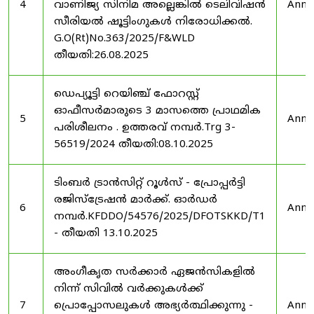
4
വാണിജ്യ സിനിമ അല്ലെങ്കിൽ ടെലിവിഷൻ
Anno
സീരിയൽ ഷൂട്ടിംഗുകൾ നിരോധിക്കൽ.
G.O(Rt)No.363/2025/F&WLD
തീയതി:26.08.2025
ഡെപ്യൂട്ടി റെയിഞ്ച് ഫോറസ്റ്റ്
ഓഫീസർമാരുടെ 3 മാസത്തെ പ്രാഥമിക
5
Anno
പരിശീലനം . ഉത്തരവ് നമ്പർ.Trg 3-
56519/2024 തീയതി:08.10.2025
ടിംബർ ട്രാൻസിറ്റ് റൂൾസ് - പ്രോപ്പർട്ടി
രജിസ്ട്രേഷൻ മാർക്ക്. ഓർഡർ
6
Anno
നമ്പർ.KFDDO/54576/2025/DFOTSKKD/T1
- തീയതി 13.10.2025
അംഗീകൃത സർക്കാർ ഏജൻസികളിൽ
നിന്ന് സിവിൽ വർക്കുകൾക്ക്
7
പ്രൊപ്പോസലുകൾ അഭ്യർത്ഥിക്കുന്നു -
Anno