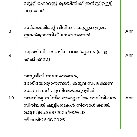
സ്റ്റേറ്റ് ഫോറസ്റ്റ് ട്രെയിനിംഗ് ഇൻസ്റ്റിറ്റ്യൂട്ട്,
വാളയാർ
സർക്കാരിന്റെ വിവിധ വകുപ്പുകളുടെ
8
Anno
ഇലക്ട്രോണിക് സേവനങ്ങൾ
സ്വത്ത് വിവര പട്ടിക സമർപ്പണം (ഐ
9
Anno
എഫ് എസ)
വന്യജീവി സങ്കേതങ്ങൾ,
ദേശീയോദ്യാനങ്ങൾ, കടുവ സംരക്ഷണ
കേന്ദ്രങ്ങൾ എന്നിവയ്ക്കുള്ളിൽ
10
വാണിജ്യ സിനിമ അല്ലെങ്കിൽ ടെലിവിഷൻ
Anno
സീരിയൽ ഷൂട്ടിംഗുകൾ നിരോധിക്കൽ.
G.O(Rt)No.363/2025/F&WLD
തീയതി:26.08.2025