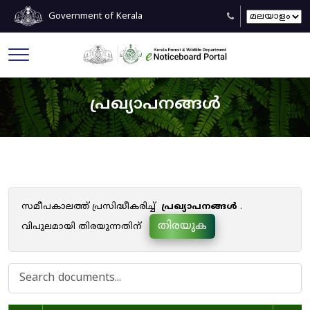
Government of Kerala
പ്രഖ്യാപനങ്ങൾ
സമീപകാലത്ത് പ്രസിദ്ധീകരിച്ച്
പ്രഖ്യാപനങ്ങൾ
.
തിരയുക
വിപുലമായി തിരയുന്നതിന്